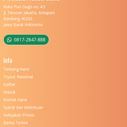
UNIVERSITAS MARITIM RAJA ALI HAJI
11
Ruko Puri Dago no. A3
Jl. Terusan Jakarta, Antapani
UNIVERSITAS MATARAM
11
Bandung 40292
Jawa Barat Indonesia
UNIVERSITAS MULAWARMAN
12
UNIVERSITAS MUSAMUS
11
0817-2847-888
UNIVERSITAS NEGERI GANESHA
11
Info
UNIVERSITAS NEGERI GORONTALO
11
Tentang Kami
UNIVERSITAS NEGERI KHAIRUN
11
Tryout Nasional
UNIVERSITAS NEGERI MAKASSAR
11
Daftar
Masuk
UNIVERSITAS NEGERI MALANG
7
Kontak Kami
UNIVERSITAS NEGERI MANADO
7
Syarat dan Ketentuan
UNIVERSITAS NEGERI MEDAN
7
Kebijakan Privasi
Berita Terkini
UNIVERSITAS NEGERI PADANG
7