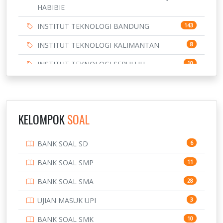
HABIBIE
INSTITUT TEKNOLOGI BANDUNG
143
INSTITUT TEKNOLOGI KALIMANTAN
8
INSTITUT TEKNOLOGI SEPULUH
10
NOVEMBER
INSTITUT TEKNOLOGI SUMATERA
9
IPDN / STPDN
148
KELOMPOK
SOAL
PENDIDIKAN
943
BANK SOAL SD
6
PERBANKAN
3
BANK SOAL SMP
11
POLRI
169
BANK SOAL SMA
28
POLTEK SSN
7
UJIAN MASUK UPI
3
PTDI STTD
4
BANK SOAL SMK
10