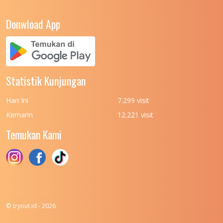
UNIVERSITAS NEGERI YOGYAKARTA
8
Donwload App
UNIVERSITAS NUSA CENDANA
7
UNIVERSITAS PADJADJARAN
11
UNIVERSITAS PALANGKARAYA
7
Statistik Kunjungan
UNIVERSITAS PATTIMURA
7
Hari Ini
7.299 visit
UNIVERSITAS PEMBANGUNAN NASIONAL
6
Kemarin
12.221 visit
(UPN) VETERAN JAKARTA
Temukan Kami
UNIVERSITAS PEMBANGUNAN NASIONAL
4
(UPN) VETERAN JAWA TIMUR
UNIVERSITAS PEMBANGUNAN NASIONAL
5
(UPN) VETERAN YOGYAKARTA
UNIVERSITAS PENDIDIKAN INDONESIA
112
© tryout.id - 2026
UNIVERSITAS PERTAHANAN INDONESIA
6