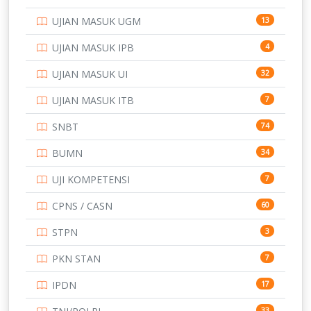
SD
133
UJIAN MASUK UGM
13
SMA
146
UJIAN MASUK IPB
4
SMK
231
UJIAN MASUK UI
32
SMP
134
UJIAN MASUK ITB
7
STIP
2
SNBT
74
TNI
153
BUMN
34
TOEFL
345
UJI KOMPETENSI
7
UNIVERSITAS AIRLANGGA
15
CPNS / CASN
60
UNIVERSITAS ANDALAS
16
STPN
3
UNIVERSITAS BANGKA BELITUNG
15
PKN STAN
7
UNIVERSITAS BENGKULU
15
IPDN
17
UNIVERSITAS BORNEO TARAKAN
14
33