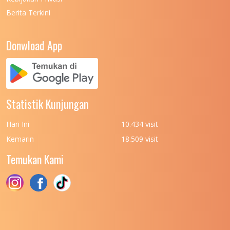
Berita Terkini
UNIVERSITAS NEGERI PADANG
7
UNIVERSITAS NEGERI YOGYAKARTA
8
Donwload App
UNIVERSITAS NUSA CENDANA
7
UNIVERSITAS PADJADJARAN
11
UNIVERSITAS PALANGKARAYA
7
Statistik Kunjungan
UNIVERSITAS PATTIMURA
7
Hari Ini
10.434 visit
UNIVERSITAS PEMBANGUNAN NASIONAL
6
Kemarin
18.509 visit
(UPN) VETERAN JAKARTA
Temukan Kami
UNIVERSITAS PEMBANGUNAN NASIONAL
4
(UPN) VETERAN JAWA TIMUR
UNIVERSITAS PEMBANGUNAN NASIONAL
5
(UPN) VETERAN YOGYAKARTA
UNIVERSITAS PENDIDIKAN INDONESIA
112