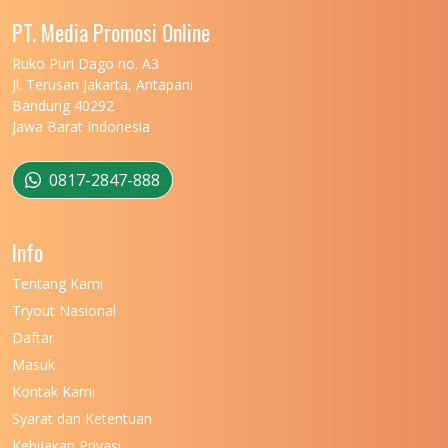
UNIVERSITAS MALIKUSSALEH
11
PT. Media Promosi Online
UNIVERSITAS MARITIM RAJA ALI HAJI
11
Ruko Puri Dago no. A3
Jl. Terusan Jakarta, Antapani
UNIVERSITAS MATARAM
11
Bandung 40292
Jawa Barat Indonesia
UNIVERSITAS MULAWARMAN
12
UNIVERSITAS MUSAMUS
11
0817-2847-888
UNIVERSITAS NEGERI GANESHA
11
Info
UNIVERSITAS NEGERI GORONTALO
11
Tentang Kami
UNIVERSITAS NEGERI KHAIRUN
11
Tryout Nasional
UNIVERSITAS NEGERI MAKASSAR
11
Daftar
Masuk
UNIVERSITAS NEGERI MALANG
7
Kontak Kami
UNIVERSITAS NEGERI MANADO
7
Syarat dan Ketentuan
UNIVERSITAS NEGERI MEDAN
7
Kebijakan Privasi