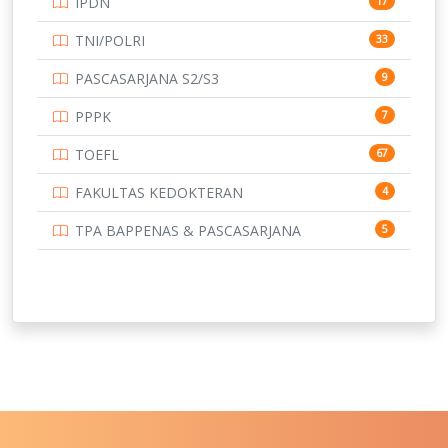
IPDN
17
UNIVERSITAS BORNEO TARAKAN
14
TNI/POLRI
33
UNIVERSITAS BRAWIJAYA
14
PASCASARJANA S2/S3
9
UNIVERSITAS CENDRAWASIH
14
PPPK
7
UNIVERSITAS DIPENOGORO
15
TOEFL
67
UNIVERSITAS GADJAH MADA
219
FAKULTAS KEDOKTERAN
4
UNIVERSITAS HALUOLEO
11
TPA BAPPENAS & PASCASARJANA
5
UNIVERSITAS INDONESIA
159
UNIVERSITAS JAMBI
13
UNIVERSITAS JEMBER
12
UNIVERSITAS JENDERAL SOEDIRMAN
11
UNIVERSITAS LAMBUNG MANGKURAT
11
UNIVERSITAS LAMPUNG
11