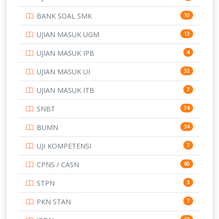
PTDI STTD
4
BANK SOAL SMK
10
SD
133
UJIAN MASUK UGM
13
SMA
146
UJIAN MASUK IPB
4
SMK
231
UJIAN MASUK UI
32
SMP
134
UJIAN MASUK ITB
7
STIP
2
SNBT
74
TNI
153
BUMN
34
TOEFL
345
UJI KOMPETENSI
7
UNIVERSITAS AIRLANGGA
15
CPNS / CASN
60
UNIVERSITAS ANDALAS
16
STPN
3
UNIVERSITAS BANGKA BELITUNG
15
PKN STAN
7
UNIVERSITAS BENGKULU
15