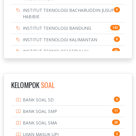
INSTITUT TEKNOLOGI BACHARUDDIN JUSUF
9
HABIBIE
INSTITUT TEKNOLOGI BANDUNG
143
INSTITUT TEKNOLOGI KALIMANTAN
8
INSTITUT TEKNOLOGI SEPULUH
10
NOVEMBER
INSTITUT TEKNOLOGI SUMATERA
9
IPDN / STPDN
148
KELOMPOK
SOAL
PENDIDIKAN
943
BANK SOAL SD
6
PERBANKAN
3
BANK SOAL SMP
11
POLRI
169
BANK SOAL SMA
28
POLTEK SSN
7
UJIAN MASUK UPI
3