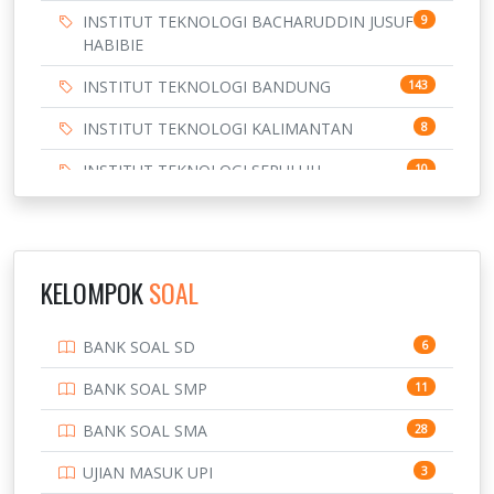
INSTITUT TEKNOLOGI BACHARUDDIN JUSUF
9
HABIBIE
INSTITUT TEKNOLOGI BANDUNG
143
INSTITUT TEKNOLOGI KALIMANTAN
8
INSTITUT TEKNOLOGI SEPULUH
10
NOVEMBER
INSTITUT TEKNOLOGI SUMATERA
9
IPDN / STPDN
148
KELOMPOK
SOAL
PENDIDIKAN
943
BANK SOAL SD
6
PERBANKAN
3
BANK SOAL SMP
11
POLRI
169
BANK SOAL SMA
28
POLTEK SSN
7
UJIAN MASUK UPI
3
PTDI STTD
4