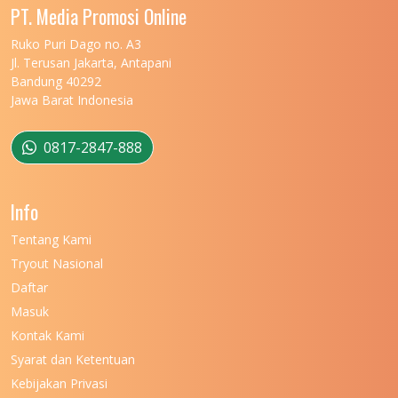
UNIVERSITAS MALIKUSSALEH
11
PT. Media Promosi Online
UNIVERSITAS MARITIM RAJA ALI HAJI
11
Ruko Puri Dago no. A3
Jl. Terusan Jakarta, Antapani
UNIVERSITAS MATARAM
11
Bandung 40292
Jawa Barat Indonesia
UNIVERSITAS MULAWARMAN
12
UNIVERSITAS MUSAMUS
11
0817-2847-888
UNIVERSITAS NEGERI GANESHA
11
Info
UNIVERSITAS NEGERI GORONTALO
11
Tentang Kami
UNIVERSITAS NEGERI KHAIRUN
11
Tryout Nasional
UNIVERSITAS NEGERI MAKASSAR
11
Daftar
Masuk
UNIVERSITAS NEGERI MALANG
7
Kontak Kami
UNIVERSITAS NEGERI MANADO
7
Syarat dan Ketentuan
UNIVERSITAS NEGERI MEDAN
7
Kebijakan Privasi