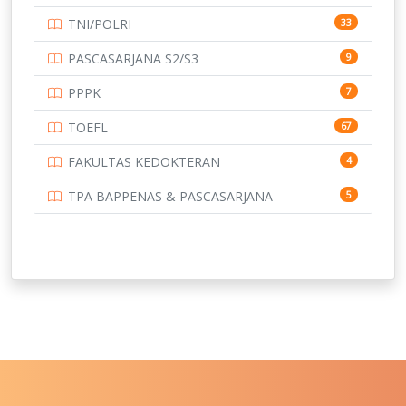
UNIVERSITAS BORNEO TARAKAN
TNI/POLRI
33
UNIVERSITAS BRAWIJAYA
14
PASCASARJANA S2/S3
9
UNIVERSITAS CENDRAWASIH
14
PPPK
7
UNIVERSITAS DIPENOGORO
15
TOEFL
67
UNIVERSITAS GADJAH MADA
219
FAKULTAS KEDOKTERAN
4
UNIVERSITAS HALUOLEO
11
TPA BAPPENAS & PASCASARJANA
5
UNIVERSITAS INDONESIA
159
UNIVERSITAS JAMBI
13
UNIVERSITAS JEMBER
12
UNIVERSITAS JENDERAL SOEDIRMAN
11
UNIVERSITAS LAMBUNG MANGKURAT
11
UNIVERSITAS LAMPUNG
11