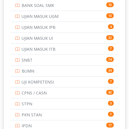
BANK SOAL SMK
10
SD
133
UJIAN MASUK UGM
13
SMA
146
UJIAN MASUK IPB
4
SMK
231
UJIAN MASUK UI
32
SMP
134
UJIAN MASUK ITB
7
STIP
2
SNBT
74
TNI
153
BUMN
34
TOEFL
345
UJI KOMPETENSI
7
UNIVERSITAS AIRLANGGA
15
CPNS / CASN
60
UNIVERSITAS ANDALAS
16
STPN
3
UNIVERSITAS BANGKA BELITUNG
15
PKN STAN
7
UNIVERSITAS BENGKULU
15
IPDN
17
14