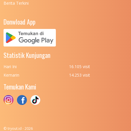
Berita Terkini
UNIVERSITAS NEGERI PADANG
7
UNIVERSITAS NEGERI YOGYAKARTA
8
Donwload App
UNIVERSITAS NUSA CENDANA
7
UNIVERSITAS PADJADJARAN
11
UNIVERSITAS PALANGKARAYA
7
Statistik Kunjungan
UNIVERSITAS PATTIMURA
7
Hari Ini
16.105 visit
UNIVERSITAS PEMBANGUNAN NASIONAL
6
Kemarin
14.253 visit
(UPN) VETERAN JAKARTA
Temukan Kami
UNIVERSITAS PEMBANGUNAN NASIONAL
4
(UPN) VETERAN JAWA TIMUR
UNIVERSITAS PEMBANGUNAN NASIONAL
5
(UPN) VETERAN YOGYAKARTA
UNIVERSITAS PENDIDIKAN INDONESIA
112
© tryout.id - 2026