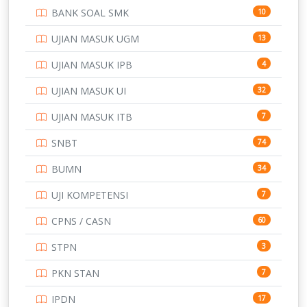
BANK SOAL SMK
10
SD
133
UJIAN MASUK UGM
13
SMA
146
UJIAN MASUK IPB
4
SMK
231
UJIAN MASUK UI
32
SMP
134
UJIAN MASUK ITB
7
STIP
2
SNBT
74
TNI
153
BUMN
34
TOEFL
345
UJI KOMPETENSI
7
UNIVERSITAS AIRLANGGA
15
CPNS / CASN
60
UNIVERSITAS ANDALAS
16
STPN
3
UNIVERSITAS BANGKA BELITUNG
15
PKN STAN
7
UNIVERSITAS BENGKULU
15
IPDN
17
14