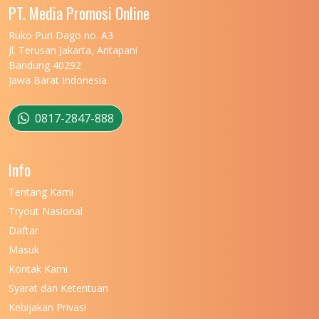
UNIVERSITAS MALIKUSSALEH
11
PT. Media Promosi Online
UNIVERSITAS MARITIM RAJA ALI HAJI
11
Ruko Puri Dago no. A3
Jl. Terusan Jakarta, Antapani
UNIVERSITAS MATARAM
11
Bandung 40292
Jawa Barat Indonesia
UNIVERSITAS MULAWARMAN
12
UNIVERSITAS MUSAMUS
11
0817-2847-888
UNIVERSITAS NEGERI GANESHA
11
Info
UNIVERSITAS NEGERI GORONTALO
11
Tentang Kami
UNIVERSITAS NEGERI KHAIRUN
11
Tryout Nasional
UNIVERSITAS NEGERI MAKASSAR
11
Daftar
Masuk
UNIVERSITAS NEGERI MALANG
7
Kontak Kami
UNIVERSITAS NEGERI MANADO
7
Syarat dan Ketentuan
UNIVERSITAS NEGERI MEDAN
7
Kebijakan Privasi