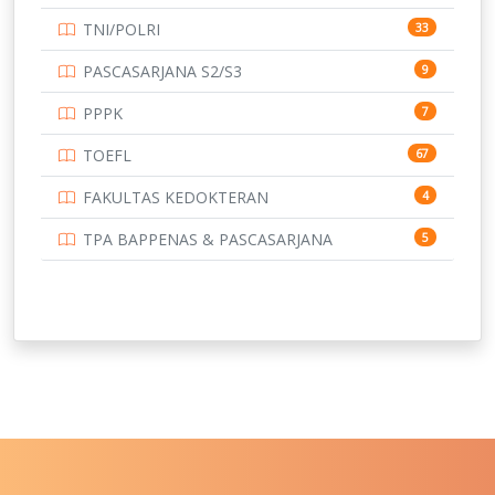
UNIVERSITAS BORNEO TARAKAN
TNI/POLRI
33
UNIVERSITAS BRAWIJAYA
14
PASCASARJANA S2/S3
9
UNIVERSITAS CENDRAWASIH
14
PPPK
7
UNIVERSITAS DIPENOGORO
15
TOEFL
67
UNIVERSITAS GADJAH MADA
219
FAKULTAS KEDOKTERAN
4
UNIVERSITAS HALUOLEO
11
TPA BAPPENAS & PASCASARJANA
5
UNIVERSITAS INDONESIA
134
UNIVERSITAS JAMBI
13
UNIVERSITAS JEMBER
12
UNIVERSITAS JENDERAL SOEDIRMAN
11
UNIVERSITAS LAMBUNG MANGKURAT
11
UNIVERSITAS LAMPUNG
11