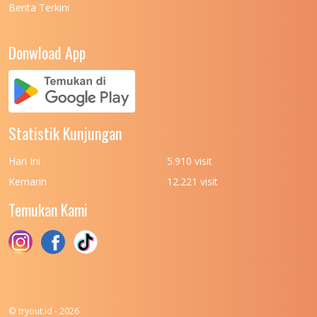
Berita Terkini
UNIVERSITAS NEGERI PADANG
7
UNIVERSITAS NEGERI YOGYAKARTA
8
Donwload App
UNIVERSITAS NUSA CENDANA
7
UNIVERSITAS PADJADJARAN
11
UNIVERSITAS PALANGKARAYA
7
Statistik Kunjungan
UNIVERSITAS PATTIMURA
7
Hari Ini
5.910 visit
UNIVERSITAS PEMBANGUNAN NASIONAL
6
Kemarin
12.221 visit
(UPN) VETERAN JAKARTA
Temukan Kami
UNIVERSITAS PEMBANGUNAN NASIONAL
4
(UPN) VETERAN JAWA TIMUR
UNIVERSITAS PEMBANGUNAN NASIONAL
5
(UPN) VETERAN YOGYAKARTA
UNIVERSITAS PENDIDIKAN INDONESIA
112
© tryout.id - 2026