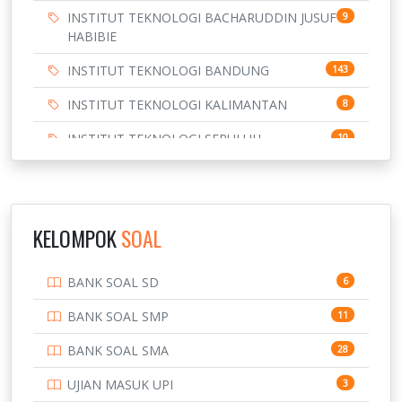
INSTITUT TEKNOLOGI BACHARUDDIN JUSUF
9
HABIBIE
INSTITUT TEKNOLOGI BANDUNG
143
INSTITUT TEKNOLOGI KALIMANTAN
8
INSTITUT TEKNOLOGI SEPULUH
10
NOVEMBER
INSTITUT TEKNOLOGI SUMATERA
9
IPDN / STPDN
148
KELOMPOK
SOAL
PENDIDIKAN
943
BANK SOAL SD
6
PERBANKAN
3
BANK SOAL SMP
11
POLRI
169
BANK SOAL SMA
28
POLTEK SSN
7
UJIAN MASUK UPI
3
PTDI STTD
4