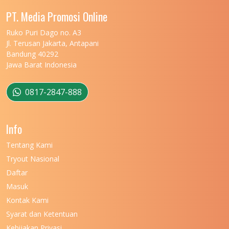
UNIVERSITAS MALIKUSSALEH
11
PT. Media Promosi Online
UNIVERSITAS MARITIM RAJA ALI HAJI
11
Ruko Puri Dago no. A3
Jl. Terusan Jakarta, Antapani
UNIVERSITAS MATARAM
11
Bandung 40292
Jawa Barat Indonesia
UNIVERSITAS MULAWARMAN
12
UNIVERSITAS MUSAMUS
11
0817-2847-888
UNIVERSITAS NEGERI GANESHA
11
Info
UNIVERSITAS NEGERI GORONTALO
11
Tentang Kami
UNIVERSITAS NEGERI KHAIRUN
11
Tryout Nasional
UNIVERSITAS NEGERI MAKASSAR
11
Daftar
Masuk
UNIVERSITAS NEGERI MALANG
7
Kontak Kami
UNIVERSITAS NEGERI MANADO
7
Syarat dan Ketentuan
UNIVERSITAS NEGERI MEDAN
7
Kebijakan Privasi