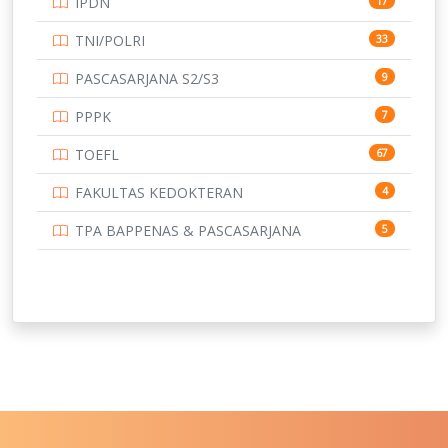
IPDN
17
UNIVERSITAS BORNEO TARAKAN
14
TNI/POLRI
33
UNIVERSITAS BRAWIJAYA
14
PASCASARJANA S2/S3
9
UNIVERSITAS CENDRAWASIH
14
PPPK
7
UNIVERSITAS DIPENOGORO
15
TOEFL
67
UNIVERSITAS GADJAH MADA
219
FAKULTAS KEDOKTERAN
4
UNIVERSITAS HALUOLEO
11
TPA BAPPENAS & PASCASARJANA
5
UNIVERSITAS INDONESIA
159
UNIVERSITAS JAMBI
13
UNIVERSITAS JEMBER
12
UNIVERSITAS JENDERAL SOEDIRMAN
11
UNIVERSITAS LAMBUNG MANGKURAT
11
UNIVERSITAS LAMPUNG
11