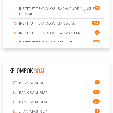
INSTITUT TEKNOLOGI BACHARUDDIN JUSUF
9
HABIBIE
INSTITUT TEKNOLOGI BANDUNG
143
INSTITUT TEKNOLOGI KALIMANTAN
8
INSTITUT TEKNOLOGI SEPULUH
10
NOVEMBER
INSTITUT TEKNOLOGI SUMATERA
9
IPDN / STPDN
148
KELOMPOK
SOAL
PENDIDIKAN
943
BANK SOAL SD
6
PERBANKAN
3
BANK SOAL SMP
11
POLRI
169
BANK SOAL SMA
28
POLTEK SSN
7
UJIAN MASUK UPI
3