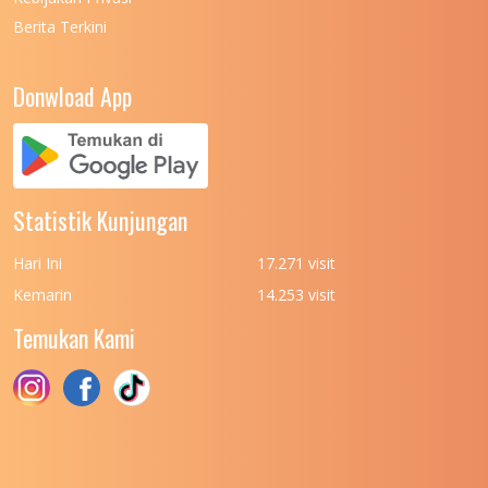
Berita Terkini
UNIVERSITAS NEGERI PADANG
7
UNIVERSITAS NEGERI YOGYAKARTA
8
Donwload App
UNIVERSITAS NUSA CENDANA
7
UNIVERSITAS PADJADJARAN
11
UNIVERSITAS PALANGKARAYA
7
Statistik Kunjungan
UNIVERSITAS PATTIMURA
7
Hari Ini
17.271 visit
UNIVERSITAS PEMBANGUNAN NASIONAL
6
Kemarin
14.253 visit
(UPN) VETERAN JAKARTA
Temukan Kami
UNIVERSITAS PEMBANGUNAN NASIONAL
4
(UPN) VETERAN JAWA TIMUR
UNIVERSITAS PEMBANGUNAN NASIONAL
5
(UPN) VETERAN YOGYAKARTA
UNIVERSITAS PENDIDIKAN INDONESIA
112