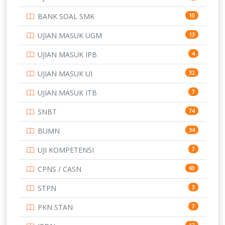
PTDI STTD
4
BANK SOAL SMK
10
SD
133
UJIAN MASUK UGM
13
SMA
146
UJIAN MASUK IPB
4
SMK
231
UJIAN MASUK UI
32
SMP
134
UJIAN MASUK ITB
7
STIP
2
SNBT
74
TNI
153
BUMN
34
TOEFL
345
UJI KOMPETENSI
7
UNIVERSITAS AIRLANGGA
15
CPNS / CASN
60
UNIVERSITAS ANDALAS
16
STPN
3
UNIVERSITAS BANGKA BELITUNG
15
PKN STAN
7
UNIVERSITAS BENGKULU
15