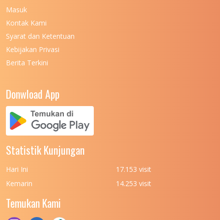
Masuk
UNIVERSITAS NEGERI MALANG
7
Kontak Kami
UNIVERSITAS NEGERI MANADO
7
Syarat dan Ketentuan
UNIVERSITAS NEGERI MEDAN
7
Kebijakan Privasi
Berita Terkini
UNIVERSITAS NEGERI PADANG
7
UNIVERSITAS NEGERI YOGYAKARTA
8
Donwload App
UNIVERSITAS NUSA CENDANA
7
UNIVERSITAS PADJADJARAN
11
UNIVERSITAS PALANGKARAYA
7
Statistik Kunjungan
UNIVERSITAS PATTIMURA
7
Hari Ini
17.153 visit
UNIVERSITAS PEMBANGUNAN NASIONAL
6
Kemarin
14.253 visit
(UPN) VETERAN JAKARTA
Temukan Kami
UNIVERSITAS PEMBANGUNAN NASIONAL
4
(UPN) VETERAN JAWA TIMUR