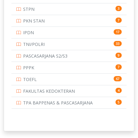
UNIVERSITAS ANDALAS
16
STPN
3
UNIVERSITAS BANGKA BELITUNG
15
PKN STAN
7
UNIVERSITAS BENGKULU
15
IPDN
17
UNIVERSITAS BORNEO TARAKAN
14
TNI/POLRI
33
UNIVERSITAS BRAWIJAYA
14
PASCASARJANA S2/S3
9
UNIVERSITAS CENDRAWASIH
14
PPPK
7
UNIVERSITAS DIPENOGORO
15
TOEFL
67
UNIVERSITAS GADJAH MADA
219
FAKULTAS KEDOKTERAN
4
UNIVERSITAS HALUOLEO
11
TPA BAPPENAS & PASCASARJANA
5
UNIVERSITAS INDONESIA
159
UNIVERSITAS JAMBI
13
UNIVERSITAS JEMBER
12