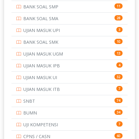
BANK SOAL SMP
11
POLRI
169
BANK SOAL SMA
28
POLTEK SSN
7
UJIAN MASUK UPI
3
PTDI STTD
4
BANK SOAL SMK
10
SD
133
UJIAN MASUK UGM
13
SMA
146
UJIAN MASUK IPB
4
SMK
231
UJIAN MASUK UI
32
SMP
134
UJIAN MASUK ITB
7
STIP
2
SNBT
74
TNI
153
BUMN
34
TOEFL
345
UJI KOMPETENSI
7
UNIVERSITAS AIRLANGGA
15
CPNS / CASN
60