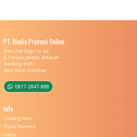
UNIVERSITAS JENDERAL SOEDIRMAN
11
UNIVERSITAS LAMBUNG MANGKURAT
11
UNIVERSITAS LAMPUNG
11
UNIVERSITAS MALIKUSSALEH
11
PT. Media Promosi Online
UNIVERSITAS MARITIM RAJA ALI HAJI
11
Ruko Puri Dago no. A3
Jl. Terusan Jakarta, Antapani
UNIVERSITAS MATARAM
11
Bandung 40292
Jawa Barat Indonesia
UNIVERSITAS MULAWARMAN
12
UNIVERSITAS MUSAMUS
11
0817-2847-888
UNIVERSITAS NEGERI GANESHA
11
Info
UNIVERSITAS NEGERI GORONTALO
11
Tentang Kami
UNIVERSITAS NEGERI KHAIRUN
11
Tryout Nasional
UNIVERSITAS NEGERI MAKASSAR
11
Daftar