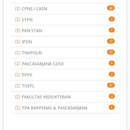
UNIVERSITAS AIRLANGGA
15
CPNS / CASN
60
UNIVERSITAS ANDALAS
16
STPN
3
UNIVERSITAS BANGKA BELITUNG
15
PKN STAN
7
UNIVERSITAS BENGKULU
15
IPDN
17
UNIVERSITAS BORNEO TARAKAN
14
TNI/POLRI
33
UNIVERSITAS BRAWIJAYA
14
PASCASARJANA S2/S3
9
UNIVERSITAS CENDRAWASIH
14
PPPK
7
UNIVERSITAS DIPENOGORO
15
TOEFL
67
UNIVERSITAS GADJAH MADA
219
FAKULTAS KEDOKTERAN
4
UNIVERSITAS HALUOLEO
11
TPA BAPPENAS & PASCASARJANA
5
UNIVERSITAS INDONESIA
159
UNIVERSITAS JAMBI
13