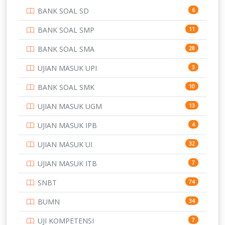
BANK SOAL SD
6
PERBANKAN
3
BANK SOAL SMP
11
POLRI
169
BANK SOAL SMA
28
POLTEK SSN
7
UJIAN MASUK UPI
3
PTDI STTD
4
BANK SOAL SMK
10
SD
133
UJIAN MASUK UGM
13
SMA
146
UJIAN MASUK IPB
4
SMK
231
UJIAN MASUK UI
32
SMP
134
UJIAN MASUK ITB
7
STIP
2
SNBT
74
TNI
153
BUMN
34
TOEFL
345
UJI KOMPETENSI
7