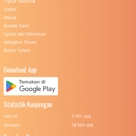
Tryout Nasional
UNIVERSITAS NEGERI MAKASSAR
11
Daftar
Masuk
UNIVERSITAS NEGERI MALANG
7
Kontak Kami
UNIVERSITAS NEGERI MANADO
7
Syarat dan Ketentuan
UNIVERSITAS NEGERI MEDAN
7
Kebijakan Privasi
Berita Terkini
UNIVERSITAS NEGERI PADANG
7
UNIVERSITAS NEGERI YOGYAKARTA
8
Donwload App
UNIVERSITAS NUSA CENDANA
7
UNIVERSITAS PADJADJARAN
11
UNIVERSITAS PALANGKARAYA
7
Statistik Kunjungan
UNIVERSITAS PATTIMURA
7
Hari Ini
7.701 visit
UNIVERSITAS PEMBANGUNAN NASIONAL
6
Kemarin
18.509 visit
(UPN) VETERAN JAKARTA