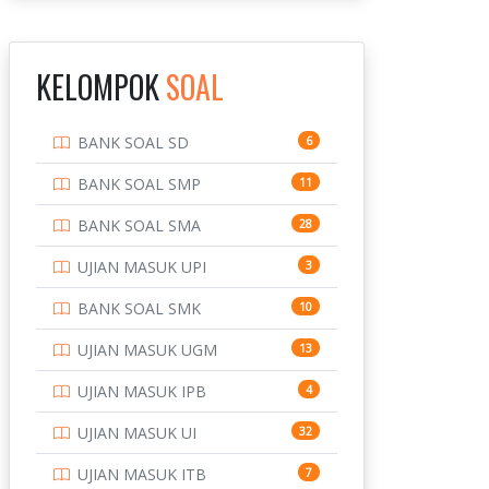
INSTITUT TEKNOLOGI
143
BANDUNG
KELOMPOK
SOAL
INSTITUT TEKNOLOGI
8
KALIMANTAN
BANK SOAL SD
6
INSTITUT TEKNOLOGI
10
SEPULUH NOVEMBER
BANK SOAL SMP
11
INSTITUT TEKNOLOGI
9
BANK SOAL SMA
28
SUMATERA
UJIAN MASUK UPI
3
IPDN / STPDN
148
BANK SOAL SMK
10
PENDIDIKAN
943
UJIAN MASUK UGM
13
PERBANKAN
3
UJIAN MASUK IPB
4
POLRI
169
UJIAN MASUK UI
32
POLTEK SSN
7
UJIAN MASUK ITB
7
PTDI STTD
4