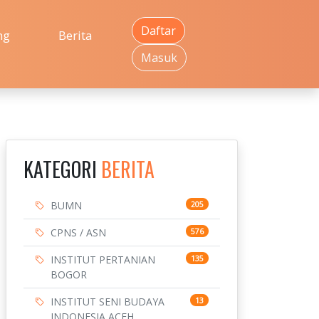
Daftar
ng
Berita
Masuk
KATEGORI
BERITA
BUMN
205
CPNS / ASN
576
INSTITUT PERTANIAN
135
BOGOR
INSTITUT SENI BUDAYA
13
INDONESIA ACEH