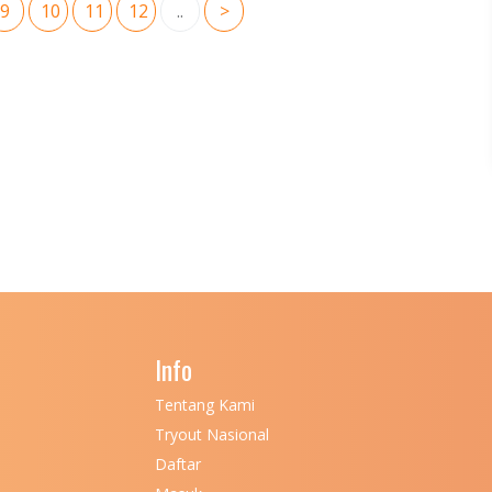
9
10
11
12
..
>
Info
Tentang Kami
Tryout Nasional
Daftar