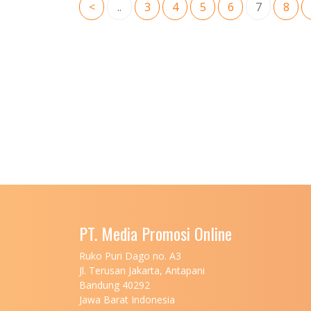
<
..
3
4
5
6
7
8
PT. Media Promosi Online
Ruko Puri Dago no. A3
Jl. Terusan Jakarta, Antapani
Bandung 40292
Jawa Barat Indonesia