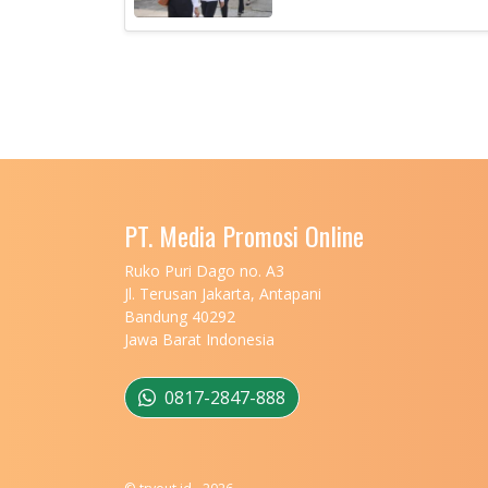
PT. Media Promosi Online
Ruko Puri Dago no. A3
Jl. Terusan Jakarta, Antapani
Bandung 40292
Jawa Barat Indonesia
0817-2847-888