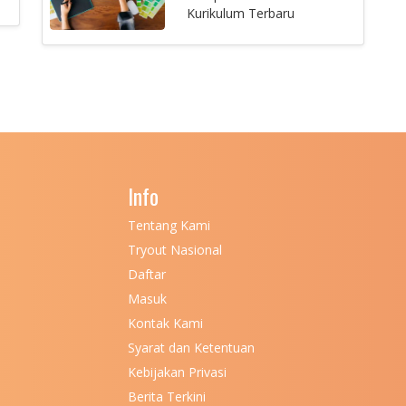
Kurikulum Terbaru
Info
Tentang Kami
Tryout Nasional
Daftar
Masuk
Kontak Kami
Syarat dan Ketentuan
Kebijakan Privasi
Berita Terkini