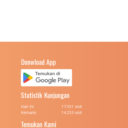
UNIVERSITAS LAMBUNG
11
MANGKURAT
UNIVERSITAS LAMPUNG
11
UNIVERSITAS MALIKUSSALEH
11
UNIVERSITAS MARITIM RAJA
11
ALI HAJI
Donwload App
UNIVERSITAS MATARAM
11
UNIVERSITAS MULAWARMAN
12
UNIVERSITAS MUSAMUS
11
Statistik Kunjungan
UNIVERSITAS NEGERI
11
GANESHA
Hari Ini
17.551 visit
UNIVERSITAS NEGERI
11
Kemarin
14.253 visit
GORONTALO
Temukan Kami
11