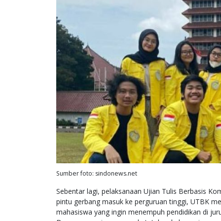
Sumber foto: sindonews.net
Sebentar lagi, pelaksanaan Ujian Tulis Berbasis K
pintu gerbang masuk ke perguruan tinggi, UTBK me
mahasiswa yang ingin menempuh pendidikan di jurus