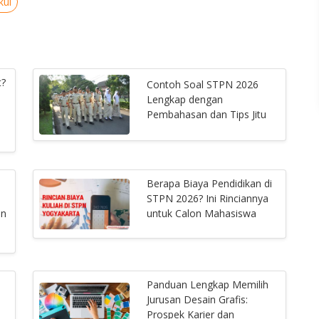
kui
t?
Contoh Soal STPN 2026
Lengkap dengan
Pembahasan dan Tips Jitu
Berapa Biaya Pendidikan di
STPN 2026? Ini Rinciannya
an
untuk Calon Mahasiswa
Panduan Lengkap Memilih
Jurusan Desain Grafis:
Prospek Karier dan