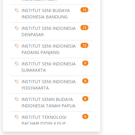
INSTITUT SENI BUDAYA
12
INDONESIA BANDUNG
INSTITUT SENI INDONESIA
13
DENPASAR
INSTITUT SENI INDONESIA
12
PADANG PANJANG
INSTITUT SENI INDONESIA
9
SURAKARTA
INSTITUT SENI INDONESIA
8
YOGYAKARTA
INSTITUT SENIN BUDAYA
8
INDONESIA TANAH PAPUA
INSTITUT TEKNOLOGI
9
BACHARUDDIN JUSUF
HABIBIE