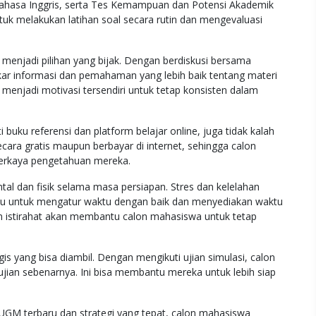
Bahasa Inggris, serta Tes Kemampuan dan Potensi Akademik
tuk melakukan latihan soal secara rutin dan mengevaluasi
 menjadi pilihan yang bijak. Dengan berdiskusi bersama
ar informasi dan pemahaman yang lebih baik tentang materi
 menjadi motivasi tersendiri untuk tetap konsisten dalam
buku referensi dan platform belajar online, juga tidak kalah
ecara gratis maupun berbayar di internet, sehingga calon
kaya pengetahuan mereka.
l dan fisik selama masa persiapan. Stres dan kelelahan
rlu untuk mengatur waktu dengan baik dan menyediakan waktu
an istirahat akan membantu calon mahasiswa untuk tetap
gis yang bisa diambil. Dengan mengikuti ujian simulasi, calon
ian sebenarnya. Ini bisa membantu mereka untuk lebih siap
M terbaru dan strategi yang tepat, calon mahasiswa