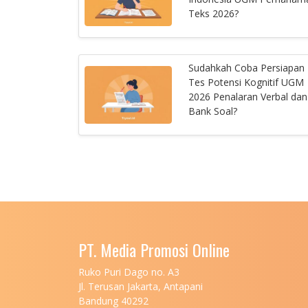
Teks 2026?
Sudahkah Coba Persiapan
Tes Potensi Kognitif UGM
2026 Penalaran Verbal dan
Bank Soal?
PT. Media Promosi Online
Ruko Puri Dago no. A3
Jl. Terusan Jakarta, Antapani
Bandung 40292