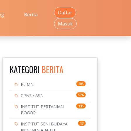
Daftar
ng
Berita
Masuk
KATEGORI
BERITA
BUMN
205
CPNS / ASN
576
INSTITUT PERTANIAN
135
BOGOR
INSTITUT SENI BUDAYA
13
INDONESIA ACEH