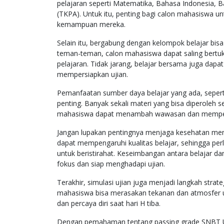
pelajaran seperti Matematika, Bahasa Indonesia, 
(TKPA). Untuk itu, penting bagi calon mahasiswa un
kemampuan mereka.
Selain itu, bergabung dengan kelompok belajar bisa
teman-teman, calon mahasiswa dapat saling bertuk
pelajaran. Tidak jarang, belajar bersama juga dapat
mempersiapkan ujian.
Pemanfaatan sumber daya belajar yang ada, seperti 
penting. Banyak sekali materi yang bisa diperoleh s
mahasiswa dapat menambah wawasan dan memper
Jangan lupakan pentingnya menjaga kesehatan menta
dapat mempengaruhi kualitas belajar, sehingga pe
untuk beristirahat. Keseimbangan antara belajar d
fokus dan siap menghadapi ujian.
Terakhir, simulasi ujian juga menjadi langkah strate
mahasiswa bisa merasakan tekanan dan atmosfer uj
dan percaya diri saat hari H tiba.
Dengan pemahaman tentang passing grade SNBT UG