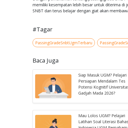
memiliki kesempatan lebih besar untuk diterima d
SNBT dan terus belajar dengan giat akan membawa
#Tagar
PassingGradeSnbtUgmTerbaru
PassingGrade
Baca Juga
Siap Masuk UGM? Pelajari
Persiapan Mendalam Tes
Potensi Kognitif Universita
Gadjah Mada 2026?
Mau Lolos UGM? Pelajari
Latihan Soal Literasi Baha
Indonesia UGM Pemaham