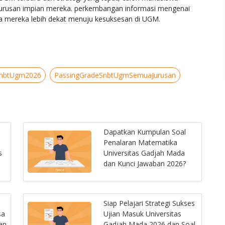
i jurusan impian mereka. perkembangan informasi mengenai
 mereka lebih dekat menuju kesuksesan di UGM.
SnbtUgm2026
PassingGradeSnbtUgmSemuaJurusan
Dapatkan Kumpulan Soal
Penalaran Matematika
s
Universitas Gadjah Mada
dan Kunci Jawaban 2026?
Siap Pelajari Strategi Sukses
sa
Ujian Masuk Universitas
an
Gadjah Mada 2026 dan Soal