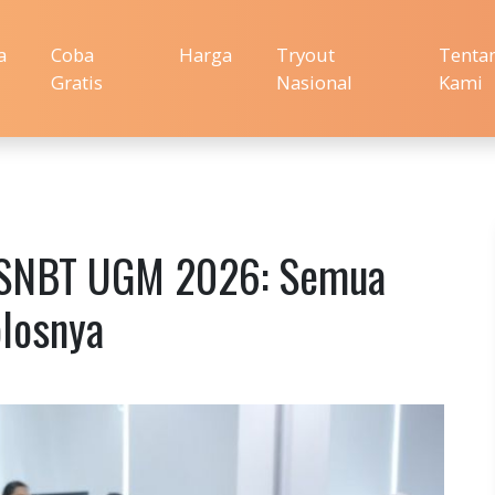
a
Coba
Harga
Tryout
Tenta
Gratis
Nasional
Kami
 SNBT UGM 2026: Semua
olosnya