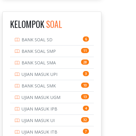
INSTITUT TEKNOLOGI
143
BANDUNG
KELOMPOK
SOAL
INSTITUT TEKNOLOGI
8
KALIMANTAN
BANK SOAL SD
6
INSTITUT TEKNOLOGI
10
SEPULUH NOVEMBER
BANK SOAL SMP
11
INSTITUT TEKNOLOGI
9
BANK SOAL SMA
28
SUMATERA
UJIAN MASUK UPI
3
IPDN / STPDN
148
BANK SOAL SMK
10
PENDIDIKAN
943
UJIAN MASUK UGM
13
PERBANKAN
3
UJIAN MASUK IPB
4
POLRI
169
UJIAN MASUK UI
32
POLTEK SSN
7
UJIAN MASUK ITB
7
PTDI STTD
4