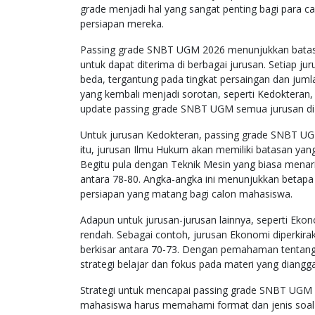
grade menjadi hal yang sangat penting bagi para
persiapan mereka.
Passing grade SNBT UGM 2026 menunjukkan batas n
untuk dapat diterima di berbagai jurusan. Setiap j
beda, tergantung pada tingkat persaingan dan jumla
yang kembali menjadi sorotan, seperti Kedokteran, 
update passing grade SNBT UGM semua jurusan di
Untuk jurusan Kedokteran, passing grade SNBT UGM
itu, jurusan Ilmu Hukum akan memiliki batasan yang 
Begitu pula dengan Teknik Mesin yang biasa menari
antara 78-80. Angka-angka ini menunjukkan betapa
persiapan yang matang bagi calon mahasiswa.
Adapun untuk jurusan-jurusan lainnya, seperti Ekono
rendah. Sebagai contoh, jurusan Ekonomi diperkira
berkisar antara 70-73. Dengan pemahaman tentang 
strategi belajar dan fokus pada materi yang diangga
Strategi untuk mencapai passing grade SNBT UGM 2
mahasiswa harus memahami format dan jenis soal y