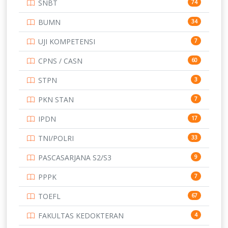
SNBT
74
TNI
153
BUMN
34
TOEFL
345
UJI KOMPETENSI
7
UNIVERSITAS AIRLANGGA
15
CPNS / CASN
60
UNIVERSITAS ANDALAS
16
STPN
3
UNIVERSITAS BANGKA BELITUNG
15
PKN STAN
7
UNIVERSITAS BENGKULU
15
IPDN
17
UNIVERSITAS BORNEO TARAKAN
14
TNI/POLRI
33
UNIVERSITAS BRAWIJAYA
14
PASCASARJANA S2/S3
9
UNIVERSITAS CENDRAWASIH
14
PPPK
7
UNIVERSITAS DIPENOGORO
15
TOEFL
67
UNIVERSITAS GADJAH MADA
219
FAKULTAS KEDOKTERAN
4
UNIVERSITAS HALUOLEO
11