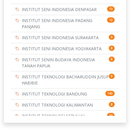
INSTITUT SENI INDONESIA DENPASAR
13
INSTITUT SENI INDONESIA PADANG
12
PANJANG
INSTITUT SENI INDONESIA SURAKARTA
9
INSTITUT SENI INDONESIA YOGYAKARTA
8
INSTITUT SENIN BUDAYA INDONESIA
8
TANAH PAPUA
INSTITUT TEKNOLOGI BACHARUDDIN JUSUF
9
HABIBIE
INSTITUT TEKNOLOGI BANDUNG
143
INSTITUT TEKNOLOGI KALIMANTAN
8
INSTITUT TEKNOLOGI SEPULUH
10
NOVEMBER