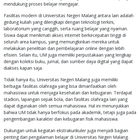
mendukung proses belajar mengajar.
Fasilitas modern di Universitas Negeri Malang antara lain adalah
gedung kuliah yang dilengkapi dengan teknologi terkini,
laboratorium yang canggih, serta ruang belajar yang nyaman.
Siswa dapat menikmati akses internet berkecepatan tinggi di
seluruh area kampus, yang memungkinkan mereka untuk
melakukan penelitian dan pembelajaran online dengan lebih
efisien. Selain itu, UM juga memiliki perpustakaan yang lengkap
dengan koleksi buku, jurnal, dan sumber daya digital yang dapat
diakses kapan saja.
Tidak hanya itu, Universitas Negeri Malang juga memiliki
berbagai fasilitas olahraga yang bisa dimanfaatkan oleh
mahasiswa untuk menjaga kesehatan dan kebugaran. Terdapat
stadion, lapangan sepak bola, dan fasilitas olahraga lain yang
dapat digunakan oleh semua mahasiswa. Hal ini menunjukkan
bahwa UM tidak hanya berfokus pada akademik, tetapi juga pada
pengembangan karakter dan kebugaran fisik mahasiswa.
Dukungan untuk kegiatan ekstrakurikuler juga menjadi bagian
penting dari pengalaman belajar di Universitas Negeri Malang.