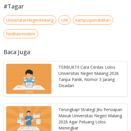
#Tagar
UniversitasNegeriMalang
UM
kampuspendidikan
fasilitasmodern
Baca Juga
TERBUKTI! Cara Cerdas Lolos
Universitas Negeri Malang 2026
Tanpa Panik, Nomor 3 Jarang
Disadari
Terungkap! Strategi Jitu Persiapan
Masuk Universitas Negeri Malang
2026 Agar Peluang Lolos
Meningkat