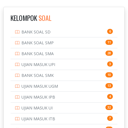
INSTITUT TEKNOLOGI SUMATERA
9
IPDN / STPDN
148
KELOMPOK
SOAL
PENDIDIKAN
943
BANK SOAL SD
6
PERBANKAN
3
BANK SOAL SMP
11
POLRI
169
BANK SOAL SMA
28
POLTEK SSN
7
UJIAN MASUK UPI
3
PTDI STTD
4
BANK SOAL SMK
10
SD
133
UJIAN MASUK UGM
13
SMA
146
UJIAN MASUK IPB
4
SMK
231
UJIAN MASUK UI
32
SMP
134
UJIAN MASUK ITB
7
STIP
2