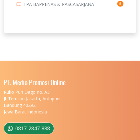
TPA BAPPENAS & PASCASARJANA
5
UNIVERSITAS INDONESIA
134
UNIVERSITAS JAMBI
13
UNIVERSITAS JEMBER
12
UNIVERSITAS JENDERAL SOEDIRMAN
11
UNIVERSITAS LAMBUNG MANGKURAT
11
UNIVERSITAS LAMPUNG
11
UNIVERSITAS MALIKUSSALEH
11
PT. Media Promosi Online
UNIVERSITAS MARITIM RAJA ALI HAJI
11
Ruko Puri Dago no. A3
Jl. Terusan Jakarta, Antapani
UNIVERSITAS MATARAM
11
Bandung 40292
Jawa Barat Indonesia
UNIVERSITAS MULAWARMAN
12
UNIVERSITAS MUSAMUS
11
0817-2847-888
UNIVERSITAS NEGERI GANESHA
11