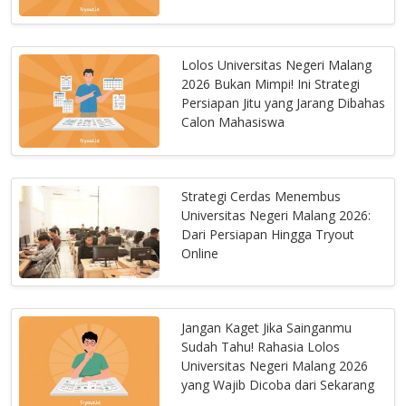
Lolos Universitas Negeri Malang
2026 Bukan Mimpi! Ini Strategi
Persiapan Jitu yang Jarang Dibahas
Calon Mahasiswa
Strategi Cerdas Menembus
Universitas Negeri Malang 2026:
Dari Persiapan Hingga Tryout
Online
Jangan Kaget Jika Sainganmu
Sudah Tahu! Rahasia Lolos
Universitas Negeri Malang 2026
yang Wajib Dicoba dari Sekarang