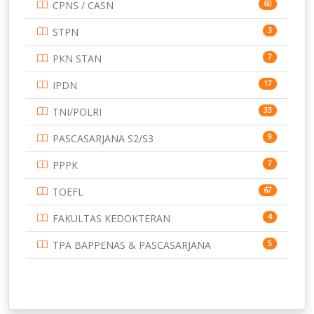
CPNS / CASN
60
UNIVERSITAS ANDALAS
16
STPN
3
UNIVERSITAS BANGKA BELITUNG
15
PKN STAN
7
UNIVERSITAS BENGKULU
15
IPDN
17
UNIVERSITAS BORNEO TARAKAN
14
TNI/POLRI
33
UNIVERSITAS BRAWIJAYA
14
PASCASARJANA S2/S3
9
UNIVERSITAS CENDRAWASIH
14
PPPK
7
UNIVERSITAS DIPENOGORO
15
TOEFL
67
UNIVERSITAS GADJAH MADA
219
FAKULTAS KEDOKTERAN
4
UNIVERSITAS HALUOLEO
11
TPA BAPPENAS & PASCASARJANA
5
UNIVERSITAS INDONESIA
134
UNIVERSITAS JAMBI
13
UNIVERSITAS JEMBER
12