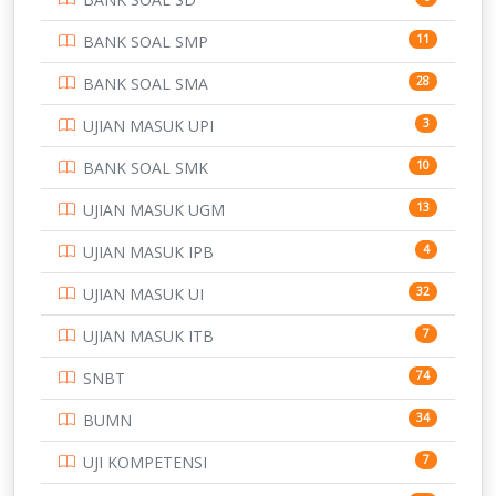
PERBANKAN
3
BANK SOAL SMP
11
POLRI
169
BANK SOAL SMA
28
POLTEK SSN
7
UJIAN MASUK UPI
3
PTDI STTD
4
BANK SOAL SMK
10
SD
133
UJIAN MASUK UGM
13
SMA
146
UJIAN MASUK IPB
4
SMK
231
UJIAN MASUK UI
32
SMP
134
UJIAN MASUK ITB
7
STIP
2
SNBT
74
TNI
153
BUMN
34
TOEFL
345
UJI KOMPETENSI
7
UNIVERSITAS AIRLANGGA
15