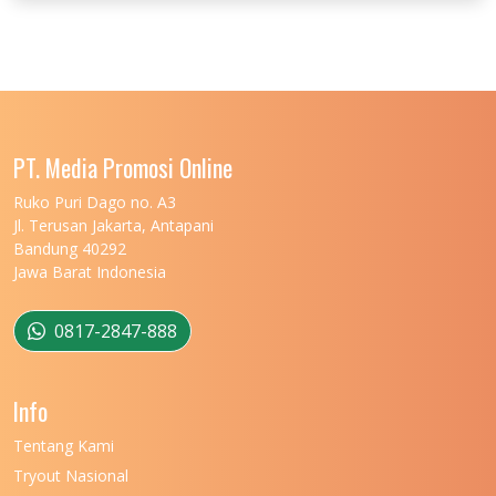
UNIVERSITAS JENDERAL SOEDIRMAN
11
UNIVERSITAS LAMBUNG MANGKURAT
11
UNIVERSITAS LAMPUNG
11
UNIVERSITAS MALIKUSSALEH
11
PT. Media Promosi Online
UNIVERSITAS MARITIM RAJA ALI HAJI
11
Ruko Puri Dago no. A3
Jl. Terusan Jakarta, Antapani
UNIVERSITAS MATARAM
11
Bandung 40292
Jawa Barat Indonesia
UNIVERSITAS MULAWARMAN
12
UNIVERSITAS MUSAMUS
11
0817-2847-888
UNIVERSITAS NEGERI GANESHA
11
Info
UNIVERSITAS NEGERI GORONTALO
11
Tentang Kami
UNIVERSITAS NEGERI KHAIRUN
11
Tryout Nasional
UNIVERSITAS NEGERI MAKASSAR
11