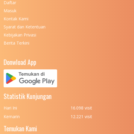
Daftar
Masuk
UNIVERSITAS NEGERI MALANG
7
Kontak Kami
UNIVERSITAS NEGERI MANADO
7
Syarat dan Ketentuan
UNIVERSITAS NEGERI MEDAN
7
Kebijakan Privasi
Berita Terkini
UNIVERSITAS NEGERI PADANG
7
UNIVERSITAS NEGERI YOGYAKARTA
8
Donwload App
UNIVERSITAS NUSA CENDANA
7
UNIVERSITAS PADJADJARAN
11
UNIVERSITAS PALANGKARAYA
7
Statistik Kunjungan
UNIVERSITAS PATTIMURA
7
Hari Ini
16.098 visit
UNIVERSITAS PEMBANGUNAN NASIONAL
6
Kemarin
12.221 visit
(UPN) VETERAN JAKARTA
Temukan Kami
UNIVERSITAS PEMBANGUNAN NASIONAL
4