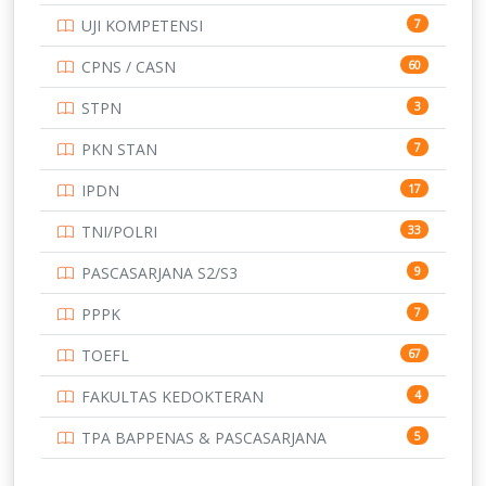
UJI KOMPETENSI
7
UNIVERSITAS AIRLANGGA
15
CPNS / CASN
60
UNIVERSITAS ANDALAS
16
STPN
3
UNIVERSITAS BANGKA BELITUNG
15
PKN STAN
7
UNIVERSITAS BENGKULU
15
IPDN
17
UNIVERSITAS BORNEO TARAKAN
14
TNI/POLRI
33
UNIVERSITAS BRAWIJAYA
14
PASCASARJANA S2/S3
9
UNIVERSITAS CENDRAWASIH
14
PPPK
7
UNIVERSITAS DIPENOGORO
15
TOEFL
67
UNIVERSITAS GADJAH MADA
219
FAKULTAS KEDOKTERAN
4
UNIVERSITAS HALUOLEO
11
TPA BAPPENAS & PASCASARJANA
5
UNIVERSITAS INDONESIA
144