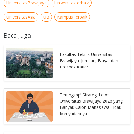
UniversitasBrawijaya
Universitasterbaik
UniversitasAsia
UB
KampusTerbaik
Baca Juga
Fakultas Teknik Universitas
Brawijaya: Jurusan, Biaya, dan
Prospek Karier
Terungkap! Strategi Lolos
Universitas Brawijaya 2026 yang
Banyak Calon Mahasiswa Tidak
Menyadarinya