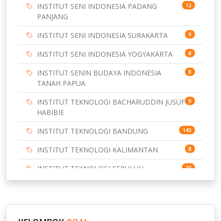
INSTITUT SENI INDONESIA PADANG
12
PANJANG
INSTITUT SENI INDONESIA SURAKARTA
9
INSTITUT SENI INDONESIA YOGYAKARTA
8
INSTITUT SENIN BUDAYA INDONESIA
8
TANAH PAPUA
INSTITUT TEKNOLOGI BACHARUDDIN JUSUF
9
HABIBIE
INSTITUT TEKNOLOGI BANDUNG
143
INSTITUT TEKNOLOGI KALIMANTAN
8
INSTITUT TEKNOLOGI SEPULUH
10
NOVEMBER
INSTITUT TEKNOLOGI SUMATERA
9
IPDN / STPDN
148