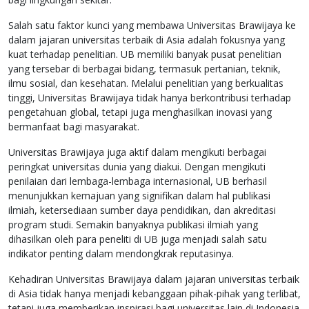
Salah satu faktor kunci yang membawa Universitas Brawijaya ke
dalam jajaran universitas terbaik di Asia adalah fokusnya yang
kuat terhadap penelitian. UB memiliki banyak pusat penelitian
yang tersebar di berbagai bidang, termasuk pertanian, teknik,
ilmu sosial, dan kesehatan. Melalui penelitian yang berkualitas
tinggi, Universitas Brawijaya tidak hanya berkontribusi terhadap
pengetahuan global, tetapi juga menghasilkan inovasi yang
bermanfaat bagi masyarakat.
Universitas Brawijaya juga aktif dalam mengikuti berbagai
peringkat universitas dunia yang diakui. Dengan mengikuti
penilaian dari lembaga-lembaga internasional, UB berhasil
menunjukkan kemajuan yang signifikan dalam hal publikasi
ilmiah, ketersediaan sumber daya pendidikan, dan akreditasi
program studi. Semakin banyaknya publikasi ilmiah yang
dihasilkan oleh para peneliti di UB juga menjadi salah satu
indikator penting dalam mendongkrak reputasinya.
Kehadiran Universitas Brawijaya dalam jajaran universitas terbaik
di Asia tidak hanya menjadi kebanggaan pihak-pihak yang terlibat,
tetapi juga memberikan inspirasi bagi universitas lain di Indonesia