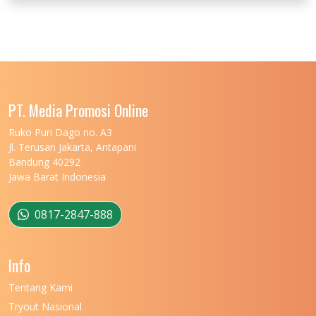
UNIVERSITAS JENDERAL SOEDIRMAN
11
UNIVERSITAS LAMBUNG MANGKURAT
11
UNIVERSITAS LAMPUNG
11
UNIVERSITAS MALIKUSSALEH
11
PT. Media Promosi Online
UNIVERSITAS MARITIM RAJA ALI HAJI
11
Ruko Puri Dago no. A3
Jl. Terusan Jakarta, Antapani
UNIVERSITAS MATARAM
11
Bandung 40292
Jawa Barat Indonesia
UNIVERSITAS MULAWARMAN
12
UNIVERSITAS MUSAMUS
11
0817-2847-888
UNIVERSITAS NEGERI GANESHA
11
Info
UNIVERSITAS NEGERI GORONTALO
11
Tentang Kami
UNIVERSITAS NEGERI KHAIRUN
11
Tryout Nasional