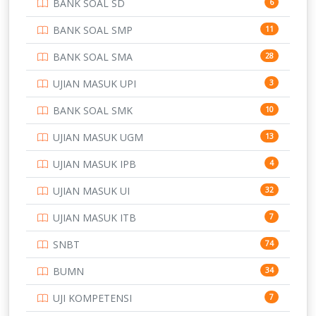
BANK SOAL SD
6
PERBANKAN
3
BANK SOAL SMP
11
POLRI
169
BANK SOAL SMA
28
POLTEK SSN
7
UJIAN MASUK UPI
3
PTDI STTD
4
BANK SOAL SMK
10
SD
133
UJIAN MASUK UGM
13
SMA
146
UJIAN MASUK IPB
4
SMK
231
UJIAN MASUK UI
32
SMP
134
UJIAN MASUK ITB
7
STIP
2
SNBT
74
TNI
153
BUMN
34
TOEFL
345
UJI KOMPETENSI
7
UNIVERSITAS AIRLANGGA
15