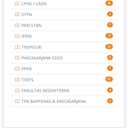
CPNS / CASN
60
UNIVERSITAS ANDALAS
16
STPN
3
UNIVERSITAS BANGKA BELITUNG
15
PKN STAN
7
UNIVERSITAS BENGKULU
15
IPDN
17
UNIVERSITAS BORNEO TARAKAN
14
TNI/POLRI
33
UNIVERSITAS BRAWIJAYA
14
PASCASARJANA S2/S3
9
UNIVERSITAS CENDRAWASIH
14
PPPK
7
UNIVERSITAS DIPENOGORO
15
TOEFL
67
UNIVERSITAS GADJAH MADA
219
FAKULTAS KEDOKTERAN
4
UNIVERSITAS HALUOLEO
11
TPA BAPPENAS & PASCASARJANA
5
UNIVERSITAS INDONESIA
159
UNIVERSITAS JAMBI
13
UNIVERSITAS JEMBER
12