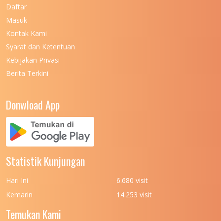
UNIVERSITAS NEGERI MAKASSAR
11
Daftar
Masuk
UNIVERSITAS NEGERI MALANG
7
Kontak Kami
UNIVERSITAS NEGERI MANADO
7
Syarat dan Ketentuan
UNIVERSITAS NEGERI MEDAN
7
Kebijakan Privasi
Berita Terkini
UNIVERSITAS NEGERI PADANG
7
UNIVERSITAS NEGERI YOGYAKARTA
8
Donwload App
UNIVERSITAS NUSA CENDANA
7
UNIVERSITAS PADJADJARAN
11
UNIVERSITAS PALANGKARAYA
7
Statistik Kunjungan
UNIVERSITAS PATTIMURA
7
Hari Ini
6.680 visit
UNIVERSITAS PEMBANGUNAN NASIONAL
6
Kemarin
14.253 visit
(UPN) VETERAN JAKARTA
Temukan Kami
UNIVERSITAS PEMBANGUNAN NASIONAL
4