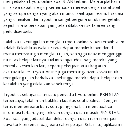
menyediakan tryout online soal STAN terbaru. Melalui platform
ini, siswa dapat menguji kemampuan mereka dengan soal-soal
yang serupa dengan yang akan muncul saat ujian resmi. Evaluasi
yang dihasilkan dari tryout ini sangat berguna untuk mengetahui
sejauh mana persiapan yang telah dilakukan serta area yang
perlu diperbaiki.
Salah satu keunggulan mengikuti tryout online STAN terbaik 2026
adalah fleksibilitas waktu. Siswa dapat memilih kapan dan di
mana mereka ingin mengikuti ujian, sehingga tidak mengganggu
rutinitas belajar lainnya. Hal ini sangat ideal bagi mereka yang
memiliki kesibukan lain, seperti pekerjaan atau kegiatan
ekstrakurikuler. Tryout online juga memungkinkan siswa untuk
mengulang ujian berkali-kali, sehingga mereka dapat belajar dari
kesalahan yang dilakukan sebelumnya.
Tryout.id, sebagai salah satu penyedia tryout online PKN STAN
terpercaya, telah membuktikan kualitas soal-soalnya. Dengan
terus memperbarui bank soal, pengguna bisa mendapatkan
informasi terbaru yang relevan dengan ujian masuk PKN STAN.
Soal-soal yang adaptif dan dekat dengan ujian resmi menjadi
daya tarik tersendiri bagi para calon pelajar. Selain itu, aplikasi ini