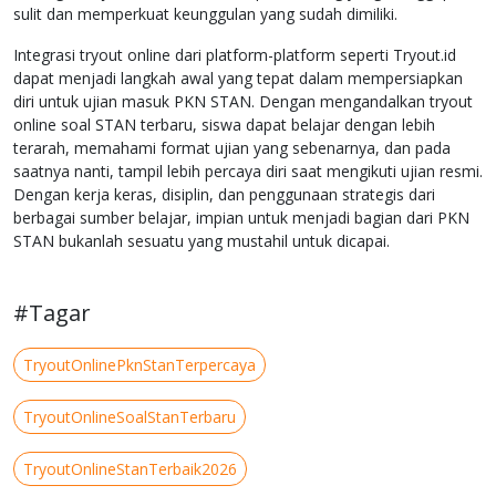
sulit dan memperkuat keunggulan yang sudah dimiliki.
Integrasi tryout online dari platform-platform seperti Tryout.id
dapat menjadi langkah awal yang tepat dalam mempersiapkan
diri untuk ujian masuk PKN STAN. Dengan mengandalkan tryout
online soal STAN terbaru, siswa dapat belajar dengan lebih
terarah, memahami format ujian yang sebenarnya, dan pada
saatnya nanti, tampil lebih percaya diri saat mengikuti ujian resmi.
Dengan kerja keras, disiplin, dan penggunaan strategis dari
berbagai sumber belajar, impian untuk menjadi bagian dari PKN
STAN bukanlah sesuatu yang mustahil untuk dicapai.
#Tagar
TryoutOnlinePknStanTerpercaya
TryoutOnlineSoalStanTerbaru
TryoutOnlineStanTerbaik2026