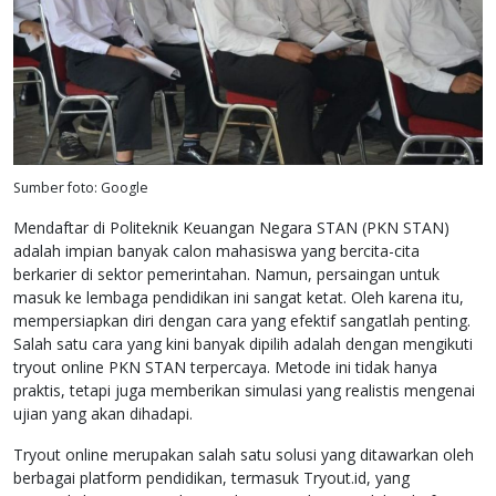
Sumber foto: Google
Mendaftar di Politeknik Keuangan Negara STAN (PKN STAN)
adalah impian banyak calon mahasiswa yang bercita-cita
berkarier di sektor pemerintahan. Namun, persaingan untuk
masuk ke lembaga pendidikan ini sangat ketat. Oleh karena itu,
mempersiapkan diri dengan cara yang efektif sangatlah penting.
Salah satu cara yang kini banyak dipilih adalah dengan mengikuti
tryout online PKN STAN terpercaya. Metode ini tidak hanya
praktis, tetapi juga memberikan simulasi yang realistis mengenai
ujian yang akan dihadapi.
Tryout online merupakan salah satu solusi yang ditawarkan oleh
berbagai platform pendidikan, termasuk Tryout.id, yang