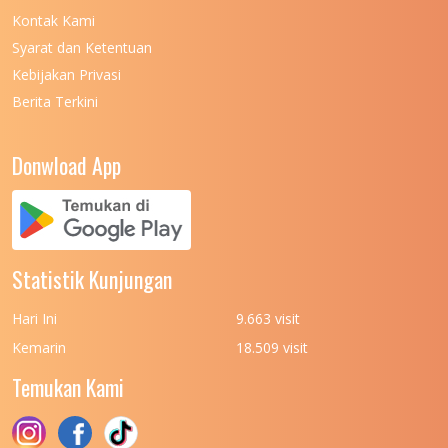
Kontak Kami
UNIVERSITAS NEGERI MANADO
7
Syarat dan Ketentuan
UNIVERSITAS NEGERI MEDAN
7
Kebijakan Privasi
Berita Terkini
UNIVERSITAS NEGERI PADANG
7
UNIVERSITAS NEGERI YOGYAKARTA
8
Donwload App
UNIVERSITAS NUSA CENDANA
7
UNIVERSITAS PADJADJARAN
11
UNIVERSITAS PALANGKARAYA
7
Statistik Kunjungan
UNIVERSITAS PATTIMURA
7
Hari Ini
9.663 visit
UNIVERSITAS PEMBANGUNAN NASIONAL
6
Kemarin
18.509 visit
(UPN) VETERAN JAKARTA
Temukan Kami
UNIVERSITAS PEMBANGUNAN NASIONAL
4
(UPN) VETERAN JAWA TIMUR