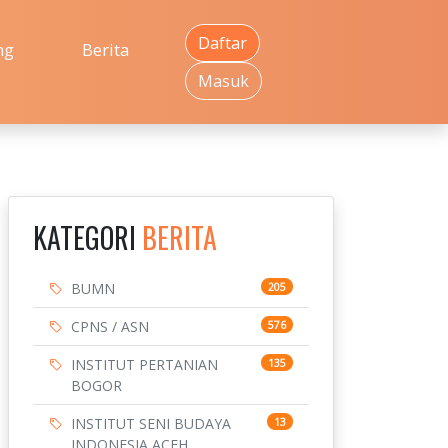
Daftar
ng
Berita
Masuk
KATEGORI
BERITA
BUMN
205
CPNS / ASN
576
INSTITUT PERTANIAN
135
BOGOR
INSTITUT SENI BUDAYA
13
INDONESIA ACEH