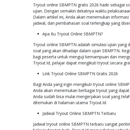
Tryout online SBMPTN gratis 2026 hadir sebagai 
ujian. Dengan semakin dekatnya waktu pelaksanaan
Dalam artikel ini, Anda akan menemukan informasi
jadwal, dan pembahasan soal terlengkap yang dised
Apa Itu Tryout Online SBMPTN?
Tryout online SBMPTN adalah simulasi ujian yang
soal yang akan dihadapi dalam ujian SBMPTN. Keg
bagi peserta untuk menguji kemampuan dan menguk
Tryout.Id, pelajar dapat mengikuti tryout secara gra
Link Tryout Online SBMPTN Gratis 2026
Bagi Anda yang ingin mengikuti tryout online SBMPTN
Anda akan menemukan berbagai tryout yang dapat 
Anda sudah bisa mulai mengerjakan soal yang telah
ditemukan di halaman utama Tryout.Id.
Jadwal Tryout Online SBMPTN Terbaru
Jadwal tryout online SBMPTN terbaru sangat penti