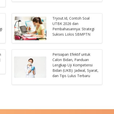
Tryout.Id, Contoh Soal
UTBK 2026 dan
gi
Pembahasannya: Strategi
Sukses Lolos SBMPTN
n
Persiapan Efektif untuk
t
Calon Bidan, Panduan
Lengkap Uji Kompetensi
Bidan (UKB): Jadwal, Syarat,
dan Tips Lulus Terbaru