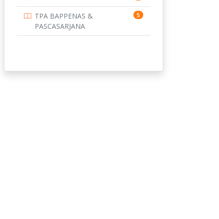
UNIVERSITAS BORNEO
14
TPA BAPPENAS &
5
TARAKAN
PASCASARJANA
UNIVERSITAS BRAWIJAYA
14
UNIVERSITAS CENDRAWASIH
14
UNIVERSITAS DIPENOGORO
15
UNIVERSITAS GADJAH
219
MADA
UNIVERSITAS HALUOLEO
11
UNIVERSITAS INDONESIA
134
UNIVERSITAS JAMBI
13
UNIVERSITAS JEMBER
12
UNIVERSITAS JENDERAL
11
SOEDIRMAN