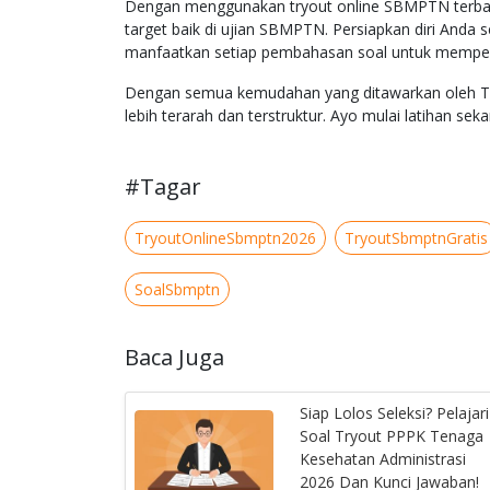
Dengan menggunakan tryout online SBMPTN terbaru 
target baik di ujian SBMPTN. Persiapkan diri Anda 
manfaatkan setiap pembahasan soal untuk memp
Dengan semua kemudahan yang ditawarkan oleh Tr
lebih terarah dan terstruktur. Ayo mulai latihan seka
#Tagar
TryoutOnlineSbmptn2026
TryoutSbmptnGratis
SoalSbmptn
Baca Juga
Siap Lolos Seleksi? Pelajari
Soal Tryout PPPK Tenaga
Kesehatan Administrasi
2026 Dan Kunci Jawaban!