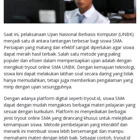
Saat ini, pelaksanaan Ujian Nasional Berbasis Komputer (UNBK)
menjadi satu di antara tantangan terbesar bagi siswa SMA.
Persiapan yang matang dan efektif sangat diperlukan agar siswa
dapat meraih hasil terbaik. Salah satu metode yang paling
populer dan efisien dalam mempersiapkan ujian adalah dengan
mengikuti tryout online SMA UNBK. Dengan kemajuan teknologi,
siswa kini dapat melakukan latihan soal secara daring yang tidak
hanya memudahkan, tetapi juga memberikan pengalaman yang
mirip dengan ujian sesungguhnya.
Dengan adanya platform digital seperti tryout.id, siswa SMA
dapat dengan mudah mengakses berbagai materi pelajaran yang
sesuai dengan kurikulum. Platform ini menyediakan berbagai
jenis tryout online SMA yang dirancang khusus untuk melejitkan
kemampuan siswa. Metode pembelajaran yang interaktif dan
menarik ini membuat siswa lebih bersemangat dan mampu
memahami materi dengan lebih baik. Sebagai contoh, tryout.id