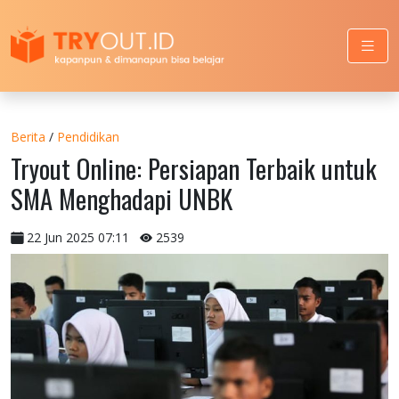
Berita
/
Pendidikan
Tryout Online: Persiapan Terbaik untuk
SMA Menghadapi UNBK
22 Jun 2025 07:11
2539