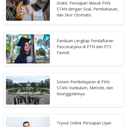
Gratis: Persiapan Masuk PKN
STAN dengan Soal, Pembahasan,
dan Skor Otomatis
Panduan Lengkap Pendaftaran
Pascasarjana di PTN dan PTS
Favorit
Sistem Pembelajaran di PKN
STAN: Kurikulum, Metode, dan
Keunggulannya
Tryout Online Persiapan Ujian