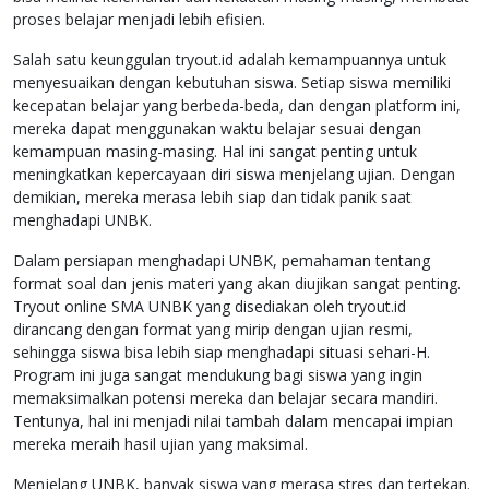
proses belajar menjadi lebih efisien.
Salah satu keunggulan tryout.id adalah kemampuannya untuk
menyesuaikan dengan kebutuhan siswa. Setiap siswa memiliki
kecepatan belajar yang berbeda-beda, dan dengan platform ini,
mereka dapat menggunakan waktu belajar sesuai dengan
kemampuan masing-masing. Hal ini sangat penting untuk
meningkatkan kepercayaan diri siswa menjelang ujian. Dengan
demikian, mereka merasa lebih siap dan tidak panik saat
menghadapi UNBK.
Dalam persiapan menghadapi UNBK, pemahaman tentang
format soal dan jenis materi yang akan diujikan sangat penting.
Tryout online SMA UNBK yang disediakan oleh tryout.id
dirancang dengan format yang mirip dengan ujian resmi,
sehingga siswa bisa lebih siap menghadapi situasi sehari-H.
Program ini juga sangat mendukung bagi siswa yang ingin
memaksimalkan potensi mereka dan belajar secara mandiri.
Tentunya, hal ini menjadi nilai tambah dalam mencapai impian
mereka meraih hasil ujian yang maksimal.
Menjelang UNBK, banyak siswa yang merasa stres dan tertekan.