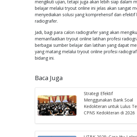
mengikuti ujian, tetapi juga akan lebih siap dalam 
belajar melalui tryout online ini jelas akan sangat
menyediakan solusi yang komprehensif dan efektif 
radiografer.
Jadi, bagi para calon radiografer yang akan mengiku
memanfaatkan tryout online latihan profesi radio
berbagai sumber belajar dan latihan yang dapat 
yang matang melalui tryout online profesi radiograf
bidang ini.
Baca Juga
Strategi Efektif
Menggunakan Bank Soal
Kedokteran untuk Lulus Te
CPNS Kedokteran di 2026
UTBK 2025: Cara Jitu Lolo