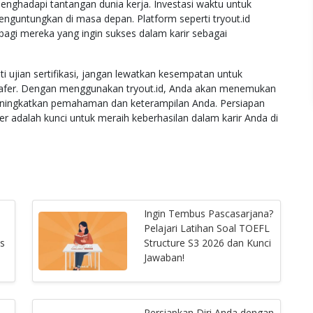
menghadapi tantangan dunia kerja. Investasi waktu untuk
 menguntungkan di masa depan. Platform seperti tryout.id
bagi mereka yang ingin sukses dalam karir sebagai
ti ujian sertifikasi, jangan lewatkan kesempatan untuk
grafer. Dengan menggunakan tryout.id, Anda akan menemukan
meningkatkan pemahaman dan keterampilan Anda. Persiapan
er adalah kunci untuk meraih keberhasilan dalam karir Anda di
Ingin Tembus Pascasarjana?
Pelajari Latihan Soal TOEFL
s
Structure S3 2026 dan Kunci
Jawaban!
s
Persiapkan Diri Anda dengan