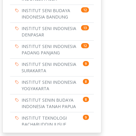
INSTITUT SENI BUDAYA
12
INDONESIA BANDUNG
INSTITUT SENI INDONESIA
13
DENPASAR
INSTITUT SENI INDONESIA
12
PADANG PANJANG
INSTITUT SENI INDONESIA
9
SURAKARTA
INSTITUT SENI INDONESIA
8
YOGYAKARTA
INSTITUT SENIN BUDAYA
8
INDONESIA TANAH PAPUA
INSTITUT TEKNOLOGI
9
BACHARUDDIN JUSUF
HABIBIE