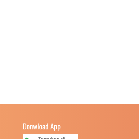
UNIVERSITAS LAMBUNG
11
MANGKURAT
UNIVERSITAS LAMPUNG
11
UNIVERSITAS MALIKUSSALEH
11
UNIVERSITAS MARITIM RAJA
11
ALI HAJI
UNIVERSITAS MATARAM
11
UNIVERSITAS MULAWARMAN
12
UNIVERSITAS MUSAMUS
11
UNIVERSITAS NEGERI
11
GANESHA
UNIVERSITAS NEGERI
11
Donwload App
GORONTALO
11