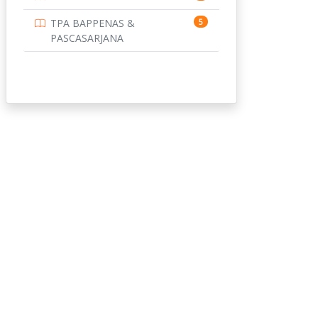
UNIVERSITAS BORNEO
14
TPA BAPPENAS &
5
TARAKAN
PASCASARJANA
UNIVERSITAS BRAWIJAYA
14
UNIVERSITAS CENDRAWASIH
14
UNIVERSITAS DIPENOGORO
15
UNIVERSITAS GADJAH
219
MADA
UNIVERSITAS HALUOLEO
11
UNIVERSITAS INDONESIA
134
UNIVERSITAS JAMBI
13
UNIVERSITAS JEMBER
12
UNIVERSITAS JENDERAL
11
SOEDIRMAN