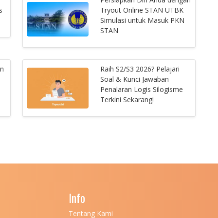
s
Tryout Online STAN UTBK
Simulasi untuk Masuk PKN
STAN
an
Raih S2/S3 2026? Pelajari
Soal & Kunci Jawaban
Penalaran Logis Silogisme
Terkini Sekarang!
Info
Tentang Kami