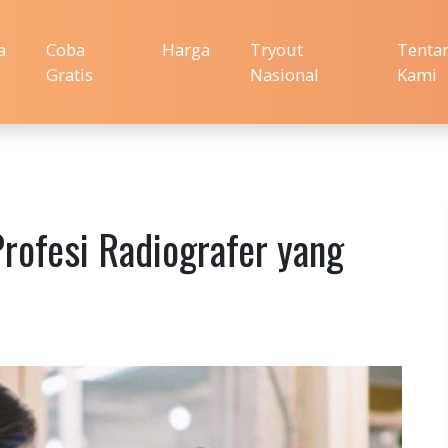
a
Coba
Harga
Tryout
Tenta
Gratis
Nasional
Kami
Profesi Radiografer yang