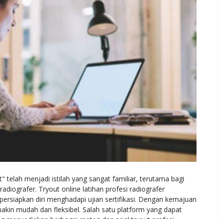
" telah menjadi istilah yang sangat familiar, terutama bagi
radiografer. Tryout online latihan profesi radiografer
ersiapkan diri menghadapi ujian sertifikasi. Dengan kemajuan
emakin mudah dan fleksibel. Salah satu platform yang dapat