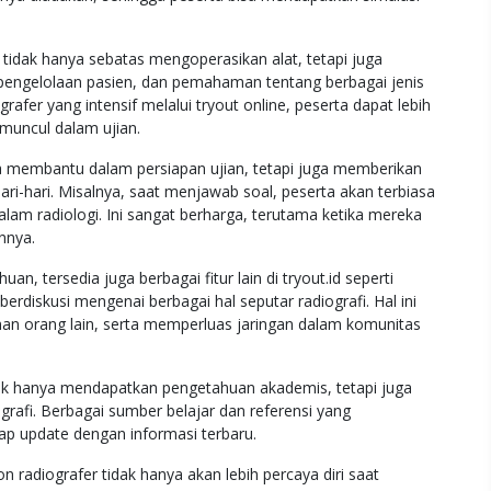
 tidak hanya sebatas mengoperasikan alat, tetapi juga
 pengelolaan pasien, dan pemahaman tentang berbagai jenis
rafer yang intensif melalui tryout online, peserta dapat lebih
 muncul dalam ujian.
nya membantu dalam persiapan ujian, tetapi juga memberikan
ri-hari. Misalnya, saat menjawab soal, peserta akan terbiasa
am radiologi. Ini sangat berharga, terutama ketika mereka
innya.
tersedia juga berbagai fitur lain di tryout.id seperti
erdiskusi mengenai berbagai hal seputar radiografi. Hal ini
an orang lain, serta memperluas jaringan dalam komunitas
idak hanya mendapatkan pengetahuan akademis, tetapi juga
rafi. Berbagai sumber belajar dan referensi yang
tap update dengan informasi terbaru.
lon radiografer tidak hanya akan lebih percaya diri saat