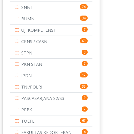
SNBT
74
SD
133
BUMN
34
SMA
146
UJI KOMPETENSI
7
SMK
231
CPNS / CASN
60
SMP
134
STPN
3
STIP
2
PKN STAN
7
TNI
153
IPDN
17
TOEFL
345
TNI/POLRI
33
UNIVERSITAS AIRLANGGA
15
PASCASARJANA S2/S3
9
UNIVERSITAS ANDALAS
16
PPPK
7
UNIVERSITAS BANGKA
15
BELITUNG
TOEFL
67
UNIVERSITAS BENGKULU
15
FAKULTAS KEDOKTERAN
4