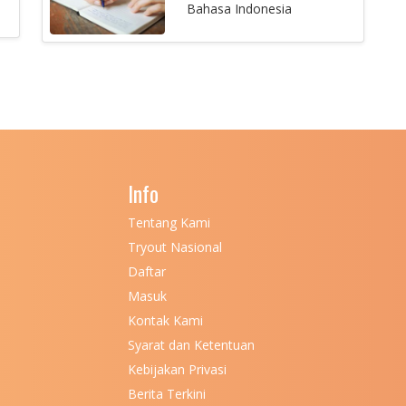
Bahasa Indonesia
Info
Tentang Kami
Tryout Nasional
Daftar
Masuk
Kontak Kami
Syarat dan Ketentuan
Kebijakan Privasi
Berita Terkini