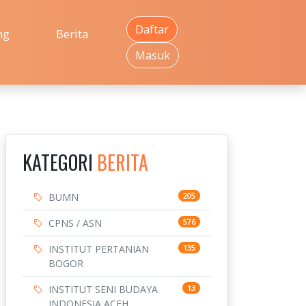
Daftar
ng
Berita
Masuk
KATEGORI
BERITA
BUMN
205
CPNS / ASN
576
INSTITUT PERTANIAN
135
BOGOR
INSTITUT SENI BUDAYA
13
INDONESIA ACEH