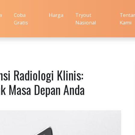
a
Coba
Harga
Tryout
Tenta
Gratis
Nasional
Kami
si Radiologi Klinis:
uk Masa Depan Anda