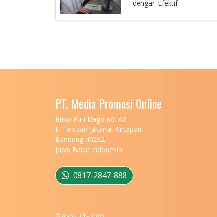
dengan Efektif
PT. Media Promosi Online
Ruko Puri Dago no. A3
Jl. Terusan Jakarta, Antapani
Bandung 40292
Jawa Barat Indonesia
0817-2847-888
© tryout.id - 2026