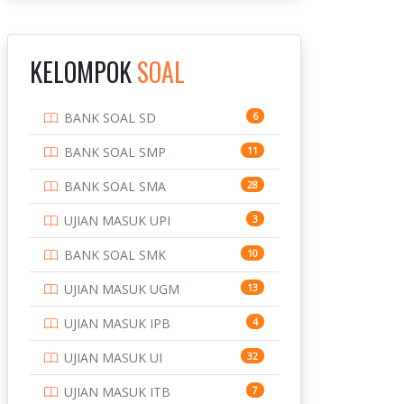
INSTITUT TEKNOLOGI
143
BANDUNG
KELOMPOK
SOAL
INSTITUT TEKNOLOGI
8
KALIMANTAN
BANK SOAL SD
6
INSTITUT TEKNOLOGI
10
SEPULUH NOVEMBER
BANK SOAL SMP
11
INSTITUT TEKNOLOGI
9
BANK SOAL SMA
28
SUMATERA
UJIAN MASUK UPI
3
IPDN / STPDN
148
BANK SOAL SMK
10
PENDIDIKAN
943
UJIAN MASUK UGM
13
PERBANKAN
3
UJIAN MASUK IPB
4
POLRI
169
UJIAN MASUK UI
32
POLTEK SSN
7
UJIAN MASUK ITB
7
PTDI STTD
4