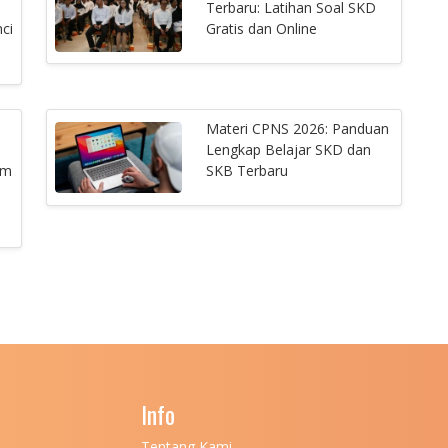
Terbaru: Latihan Soal SKD
ci
Gratis dan Online
Materi CPNS 2026: Panduan
Lengkap Belajar SKD dan
um
SKB Terbaru
Info
Tentang Kami