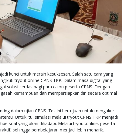
adi kunci untuk meraih kesuksesan. Salah satu cara yang
ngikuti tryout online CPNS TKP. Dalam masa digital yang
ebagai solusi cerdas bagi para calon peserta CPNS. Dengan
engasah kemampuan dan mempersiapkan diri secara optimal
enting dalam ujian CPNS. Tes ini bertujuan untuk mengukur
ertentu. Untuk itu, simulasi melalui tryout CPNS TKP menjadi
tipe soal yang akan dihadapi. Melalui tryout.online, peserta
eraktif, sehingga pembelajaran menjadi lebih menarik.