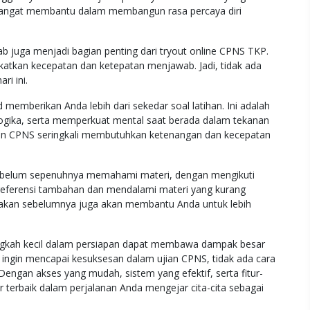
 sangat membantu dalam membangun rasa percaya diri
b juga menjadi bagian penting dari tryout online CPNS TKP.
atkan kecepatan dan ketepatan menjawab. Jadi, tidak ada
i ini.
d memberikan Anda lebih dari sekedar soal latihan. Ini adalah
gika, serta memperkuat mental saat berada dalam tekanan
ujian CPNS seringkali membutuhkan ketenangan dan kecepatan
u belum sepenuhnya memahami materi, dengan mengikuti
eferensi tambahan dan mendalami materi yang kurang
erjakan sebelumnya juga akan membantu Anda untuk lebih
.
langkah kecil dalam persiapan dapat membawa dampak besar
us ingin mencapai kesuksesan dalam ujian CPNS, tidak ada cara
engan akses yang mudah, sistem yang efektif, serta fitur-
er terbaik dalam perjalanan Anda mengejar cita-cita sebagai