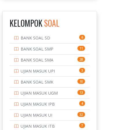
INSTITUT TEKNOLOGI
143
BANDUNG
KELOMPOK
SOAL
INSTITUT TEKNOLOGI
8
KALIMANTAN
BANK SOAL SD
6
INSTITUT TEKNOLOGI
10
SEPULUH NOVEMBER
BANK SOAL SMP
11
INSTITUT TEKNOLOGI
9
BANK SOAL SMA
28
SUMATERA
UJIAN MASUK UPI
3
IPDN / STPDN
148
BANK SOAL SMK
10
PENDIDIKAN
943
UJIAN MASUK UGM
13
PERBANKAN
3
UJIAN MASUK IPB
4
POLRI
169
UJIAN MASUK UI
32
POLTEK SSN
7
UJIAN MASUK ITB
7
PTDI STTD
4