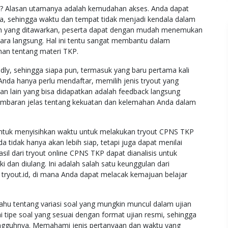
id? Alasan utamanya adalah kemudahan akses. Anda dapat
ja, sehingga waktu dan tempat tidak menjadi kendala dalam
ran yang ditawarkan, peserta dapat dengan mudah menemukan
ecara langsung. Hal ini tentu sangat membantu dalam
 tentang materi TKP.
ndly, sehingga siapa pun, termasuk yang baru pertama kali
da hanya perlu mendaftar, memilih jenis tryout yang
an lain yang bisa didapatkan adalah feedback langsung
ambaran jelas tentang kekuatan dan kelemahan Anda dalam
untuk menyisihkan waktu untuk melakukan tryout CPNS TKP
a tidak hanya akan lebih siap, tetapi juga dapat menilai
l dari tryout online CPNS TKP dapat dianalisis untuk
 dan diulang. Ini adalah salah satu keunggulan dari
tryout.id, di mana Anda dapat melacak kemajuan belajar
tahu tentang variasi soal yang mungkin muncul dalam ujian
i tipe soal yang sesuai dengan format ujian resmi, sehingga
ungguhnya. Memahami jenis pertanyaan dan waktu yang