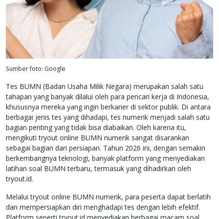
Sumber foto: Google
Tes BUMN (Badan Usaha Milik Negara) merupakan salah satu
tahapan yang banyak dilalui oleh para pencari kerja di Indonesia,
khususnya mereka yang ingin berkarier di sektor publik. Di antara
berbagai jenis tes yang dihadapi, tes numerik menjadi salah satu
bagian penting yang tidak bisa diabaikan. Oleh karena itu,
mengikuti tryout online BUMN numerik sangat disarankan
sebagai bagian dari persiapan. Tahun 2026 ini, dengan semakin
berkembangnya teknologi, banyak platform yang menyediakan
latihan soal BUMN terbaru, termasuk yang dihadirkan oleh
tryout.id.
Melalui tryout online BUMN numerik, para peserta dapat berlatih
dan mempersiapkan diri menghadapi tes dengan lebih efektif.
Platform seperti tryout.id menyediakan berbagai macam soal