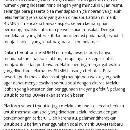
numerik yang didesain mirip dengan yang muncul di ujian resmi,
sehingga para peserta bisa mendapatkan gambaran yang lebih
jelas tentang jenis soal yang akan dihadapi. Latihan numerik
BUMN ini mencakup banyak aspek, seperti kemampuan
berhitung, analisis data, dan penyelesaian masalah. Dengan
pendekatan yang interaktif dan berorientasi pada hasil, tryout.id
menjadi solusi yang tepat bagi para calon pelamar.
Dalam tryout online BUMN numerik, peserta tidak hanya
mendapatkan soal-soal latihan, tetapi juga trik cepat untuk
menjawab setiap pertanyaan. Hal ini penting mengingat waktu
yang diberikan selama tes BUMN biasanya terbatas. Para
peserta perlu melakukan strategi manajemen waktu yang baik
agar dapat menyelesaikan semua soal dengan akurat. Melalui
latihan yang konsisten dan penggunaan trik yang efektif, peluang
untuk lolos tes BUMN akan semakin besar.
Platform seperti tryout.id juga melakukan update secara berkala
untuk memastikan soal yang diberikan selalu relevan dengan
perkembangan terbaru. Oleh karena itu, pelamar diharapkan
untuk selalu berlatih menggunakan soal numerik BUMN terbaru