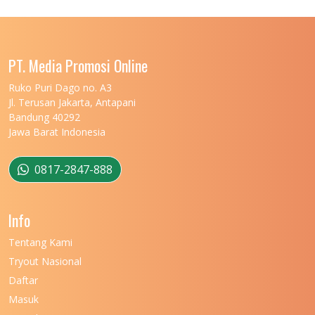
UNIVERSITAS LAMBUNG MANGKURAT
11
UNIVERSITAS LAMPUNG
11
UNIVERSITAS MALIKUSSALEH
11
PT. Media Promosi Online
UNIVERSITAS MARITIM RAJA ALI HAJI
11
Ruko Puri Dago no. A3
Jl. Terusan Jakarta, Antapani
UNIVERSITAS MATARAM
11
Bandung 40292
Jawa Barat Indonesia
UNIVERSITAS MULAWARMAN
12
UNIVERSITAS MUSAMUS
11
0817-2847-888
UNIVERSITAS NEGERI GANESHA
11
Info
UNIVERSITAS NEGERI GORONTALO
11
Tentang Kami
UNIVERSITAS NEGERI KHAIRUN
11
Tryout Nasional
UNIVERSITAS NEGERI MAKASSAR
11
Daftar
Masuk
UNIVERSITAS NEGERI MALANG
7