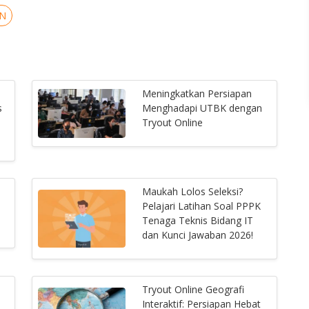
N
Meningkatkan Persiapan
s
Menghadapi UTBK dengan
Tryout Online
Maukah Lolos Seleksi?
Pelajari Latihan Soal PPPK
Tenaga Teknis Bidang IT
dan Kunci Jawaban 2026!
Tryout Online Geografi
Interaktif: Persiapan Hebat