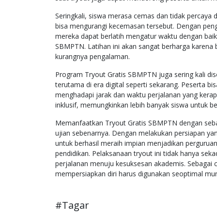
Seringkali, siswa merasa cemas dan tidak percaya d
bisa mengurangi kecemasan tersebut. Dengan peng
mereka dapat berlatih mengatur waktu dengan baik
SBMPTN. Latihan ini akan sangat berharga karena b
kurangnya pengalaman.
Program Tryout Gratis SBMPTN juga sering kali disel
terutama di era digital seperti sekarang. Peserta 
menghadapi jarak dan waktu perjalanan yang kerap m
inklusif, memungkinkan lebih banyak siswa untuk ber
Memanfaatkan Tryout Gratis SBMPTN dengan sebai
ujian sebenarnya. Dengan melakukan persiapan y
untuk berhasil meraih impian menjadikan perguruan
pendidikan. Pelaksanaan tryout ini tidak hanya seka
perjalanan menuju kesuksesan akademis. Sebagai c
mempersiapkan diri harus digunakan seoptimal mun
#Tagar