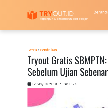
Berand
Berita
/
Pendidikan
Tryout Gratis SBMPTN:
Sebelum Ujian Sebena
12 May 2025 10:06
1874