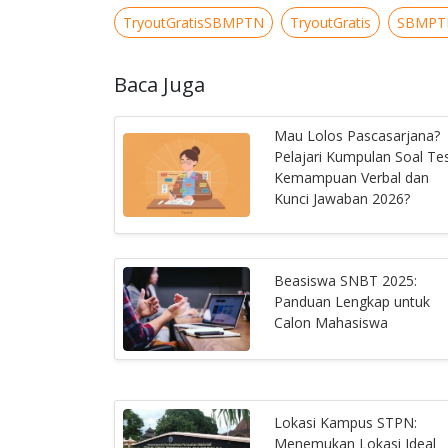
TryoutGratisSBMPTN
TryoutGratis
SBMPT
Baca Juga
Mau Lolos Pascasarjana?
Pelajari Kumpulan Soal Te
Kemampuan Verbal dan
Kunci Jawaban 2026?
Beasiswa SNBT 2025:
Panduan Lengkap untuk
Calon Mahasiswa
Lokasi Kampus STPN:
Menemukan Lokasi Ideal