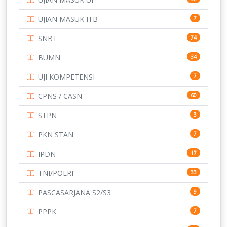
SMP
134
UJIAN MASUK ITB
7
STIP
2
SNBT
74
TNI
153
BUMN
34
TOEFL
345
UJI KOMPETENSI
7
UNIVERSITAS AIRLANGGA
15
CPNS / CASN
60
UNIVERSITAS ANDALAS
16
STPN
3
UNIVERSITAS BANGKA BELITUNG
15
PKN STAN
7
UNIVERSITAS BENGKULU
15
IPDN
17
UNIVERSITAS BORNEO TARAKAN
14
TNI/POLRI
33
UNIVERSITAS BRAWIJAYA
14
PASCASARJANA S2/S3
9
UNIVERSITAS CENDRAWASIH
14
PPPK
7
UNIVERSITAS DIPENOGORO
15