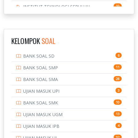
INSTITUT TEKNOLOGI SEPULUH
10
NOVEMBER
INSTITUT TEKNOLOGI SUMATERA
9
IPDN / STPDN
148
KELOMPOK
SOAL
PENDIDIKAN
943
BANK SOAL SD
6
PERBANKAN
3
BANK SOAL SMP
11
POLRI
169
BANK SOAL SMA
28
POLTEK SSN
7
UJIAN MASUK UPI
3
PTDI STTD
4
BANK SOAL SMK
10
SD
133
UJIAN MASUK UGM
13
SMA
146
UJIAN MASUK IPB
4
SMK
231
UJIAN MASUK UI
32