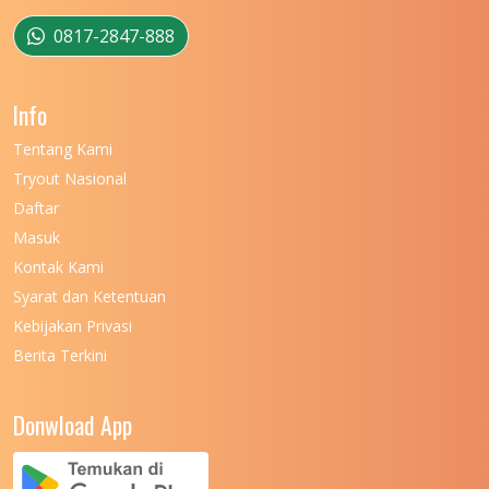
UNIVERSITAS MUSAMUS
11
0817-2847-888
UNIVERSITAS NEGERI GANESHA
11
Info
UNIVERSITAS NEGERI GORONTALO
11
Tentang Kami
UNIVERSITAS NEGERI KHAIRUN
11
Tryout Nasional
UNIVERSITAS NEGERI MAKASSAR
11
Daftar
Masuk
UNIVERSITAS NEGERI MALANG
7
Kontak Kami
UNIVERSITAS NEGERI MANADO
7
Syarat dan Ketentuan
UNIVERSITAS NEGERI MEDAN
7
Kebijakan Privasi
Berita Terkini
UNIVERSITAS NEGERI PADANG
7
UNIVERSITAS NEGERI YOGYAKARTA
8
Donwload App
UNIVERSITAS NUSA CENDANA
7
UNIVERSITAS PADJADJARAN
11