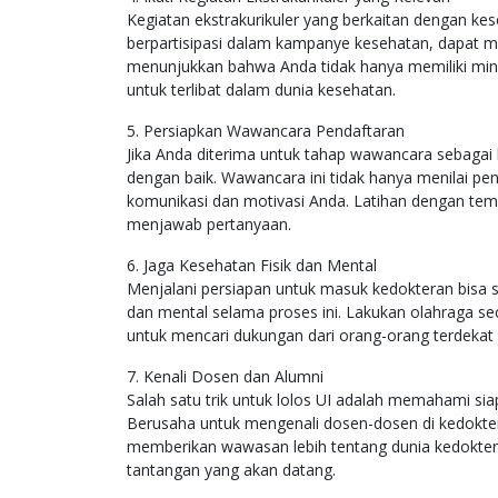
Kegiatan ekstrakurikuler yang berkaitan dengan kes
berpartisipasi dalam kampanye kesehatan, dapat men
menunjukkan bahwa Anda tidak hanya memiliki minat
untuk terlibat dalam dunia kesehatan.
5. Persiapkan Wawancara Pendaftaran
Jika Anda diterima untuk tahap wawancara sebagai b
dengan baik. Wawancara ini tidak hanya menilai p
komunikasi dan motivasi Anda. Latihan dengan tema
menjawab pertanyaan.
6. Jaga Kesehatan Fisik dan Mental
Menjalani persiapan untuk masuk kedokteran bisa 
dan mental selama proses ini. Lakukan olahraga sec
untuk mencari dukungan dari orang-orang terdekat 
7. Kenali Dosen dan Alumni
Salah satu trik untuk lolos UI adalah memahami si
Berusaha untuk mengenali dosen-dosen di kedokter
memberikan wawasan lebih tentang dunia kedokter
tantangan yang akan datang.