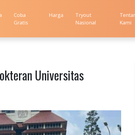
a
Coba
Harga
Tryout
Tenta
Gratis
Nasional
Kami
dokteran Universitas