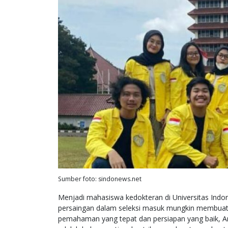
Sumber foto: sindonews.net
Menjadi mahasiswa kedokteran di Universitas Indon
persaingan dalam seleksi masuk mungkin membua
pemahaman yang tepat dan persiapan yang baik, And