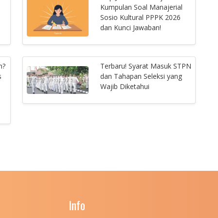
Kumpulan Soal Manajerial
Sosio Kultural PPPK 2026
dan Kunci Jawaban!
n?
Terbaru! Syarat Masuk STPN
s
dan Tahapan Seleksi yang
Wajib Diketahui
Info