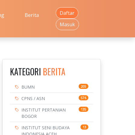
Daftar
ng
Berita
Masuk
KATEGORI
BERITA
BUMN
205
CPNS / ASN
576
INSTITUT PERTANIAN
135
BOGOR
INSTITUT SENI BUDAYA
13
INDONESIA ACEH