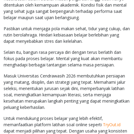
ditentukan oleh kemampuan akademik. Kondisi fisik dan mental
yang sehat juga sangat berpengaruh terhadap performa saat
belajar maupun saat ujian berlangsung.
Pastikan untuk menjaga pola makan sehat, tidur yang cukup, dan
rutin berolahraga. Hindari kebiasaan belajar berlebihan yang
dapat menyebabkan stres dan kelelahan.
Selain itu, bangun rasa percaya diri dengan terus berlatih dan
fokus pada proses belajar. Mental yang kuat akan membantu
menghadapi berbagai tantangan selama masa persiapan.
Masuk Universitas Cendrawasih 2026 membutuhkan persiapan
yang matang, disiplin, dan strategi yang tepat. Memahami jalur
seleksi, menentukan jurusan sejak dini, memperbanyak latihan
soal, meningkatkan kemampuan literasi, serta menjaga
kesehatan merupakan langkah penting yang dapat meningkatkan
peluang keberhasilan.
Untuk mendukung proses belajar yang lebih efektif,
memanfaatkan platform latihan soal online seperti
TryOut.id
dapat menjadi pilihan yang tepat. Dengan usaha yang konsisten