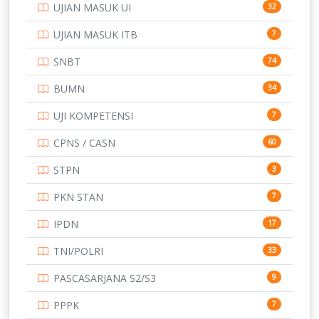
UJIAN MASUK UI
32
SMP
134
UJIAN MASUK ITB
7
STIP
2
SNBT
74
TNI
153
BUMN
34
TOEFL
345
UJI KOMPETENSI
7
UNIVERSITAS AIRLANGGA
15
CPNS / CASN
60
UNIVERSITAS ANDALAS
16
STPN
3
UNIVERSITAS BANGKA BELITUNG
15
PKN STAN
7
UNIVERSITAS BENGKULU
15
IPDN
17
UNIVERSITAS BORNEO TARAKAN
14
TNI/POLRI
33
UNIVERSITAS BRAWIJAYA
14
PASCASARJANA S2/S3
9
UNIVERSITAS CENDRAWASIH
14
PPPK
7
UNIVERSITAS DIPENOGORO
15