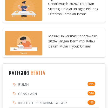
Cendrawasih 2026? Terapkan
Strategi Belajar Ini agar Peluang
Diterima Semakin Besar
Masuk Universitas Cendrawasih
2026? Jangan Bermimpi Kalau
Belum Mulai Tryout Online!
KATEGORI
BERITA
BUMN
205
CPNS / ASN
576
INSTITUT PERTANIAN BOGOR
135