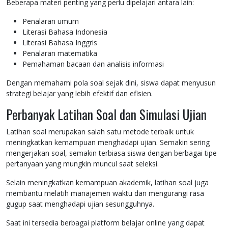
Beberapa materi penting yang perlu dipelajari antara lain:
Penalaran umum
Literasi Bahasa Indonesia
Literasi Bahasa Inggris
Penalaran matematika
Pemahaman bacaan dan analisis informasi
Dengan memahami pola soal sejak dini, siswa dapat menyusun
strategi belajar yang lebih efektif dan efisien.
Perbanyak Latihan Soal dan Simulasi Ujian
Latihan soal merupakan salah satu metode terbaik untuk
meningkatkan kemampuan menghadapi ujian. Semakin sering
mengerjakan soal, semakin terbiasa siswa dengan berbagai tipe
pertanyaan yang mungkin muncul saat seleksi.
Selain meningkatkan kemampuan akademik, latihan soal juga
membantu melatih manajemen waktu dan mengurangi rasa
gugup saat menghadapi ujian sesungguhnya.
Saat ini tersedia berbagai platform belajar online yang dapat