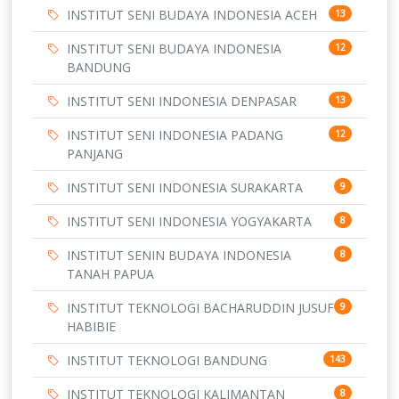
INSTITUT SENI BUDAYA INDONESIA ACEH
13
INSTITUT SENI BUDAYA INDONESIA
12
BANDUNG
INSTITUT SENI INDONESIA DENPASAR
13
INSTITUT SENI INDONESIA PADANG
12
PANJANG
INSTITUT SENI INDONESIA SURAKARTA
9
INSTITUT SENI INDONESIA YOGYAKARTA
8
INSTITUT SENIN BUDAYA INDONESIA
8
TANAH PAPUA
INSTITUT TEKNOLOGI BACHARUDDIN JUSUF
9
HABIBIE
INSTITUT TEKNOLOGI BANDUNG
143
INSTITUT TEKNOLOGI KALIMANTAN
8