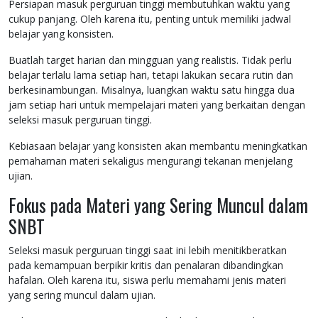
Persiapan masuk perguruan tinggi membutuhkan waktu yang
cukup panjang. Oleh karena itu, penting untuk memiliki jadwal
belajar yang konsisten.
Buatlah target harian dan mingguan yang realistis. Tidak perlu
belajar terlalu lama setiap hari, tetapi lakukan secara rutin dan
berkesinambungan. Misalnya, luangkan waktu satu hingga dua
jam setiap hari untuk mempelajari materi yang berkaitan dengan
seleksi masuk perguruan tinggi.
Kebiasaan belajar yang konsisten akan membantu meningkatkan
pemahaman materi sekaligus mengurangi tekanan menjelang
ujian.
Fokus pada Materi yang Sering Muncul dalam
SNBT
Seleksi masuk perguruan tinggi saat ini lebih menitikberatkan
pada kemampuan berpikir kritis dan penalaran dibandingkan
hafalan. Oleh karena itu, siswa perlu memahami jenis materi
yang sering muncul dalam ujian.