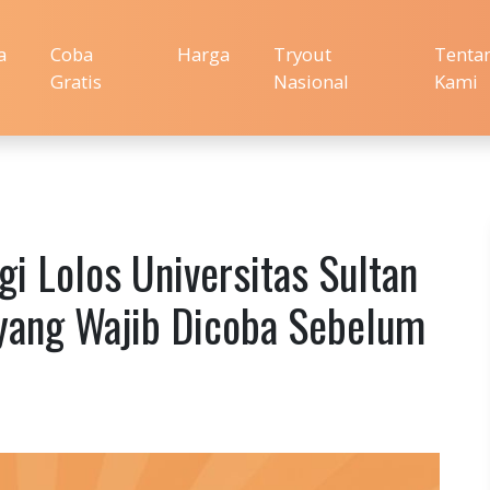
a
Coba
Harga
Tryout
Tenta
Gratis
Nasional
Kami
gi Lolos Universitas Sultan
yang Wajib Dicoba Sebelum