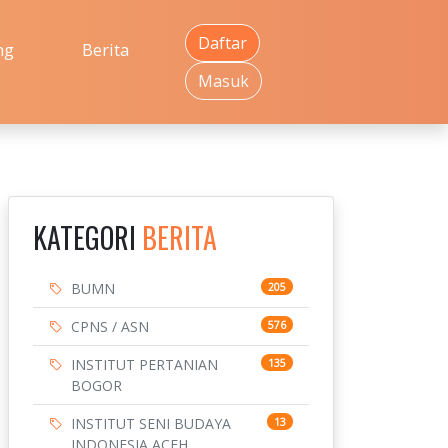
Daftar
ng
Berita
Masuk
KATEGORI
BERITA
BUMN
205
CPNS / ASN
576
INSTITUT PERTANIAN
135
BOGOR
INSTITUT SENI BUDAYA
13
INDONESIA ACEH