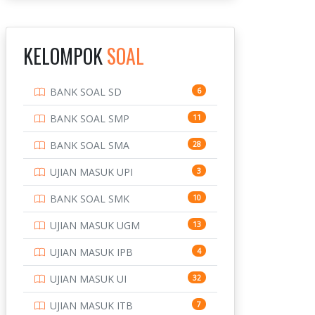
INSTITUT TEKNOLOGI
143
BANDUNG
KELOMPOK
SOAL
INSTITUT TEKNOLOGI
8
KALIMANTAN
BANK SOAL SD
6
INSTITUT TEKNOLOGI
10
SEPULUH NOVEMBER
BANK SOAL SMP
11
INSTITUT TEKNOLOGI
9
BANK SOAL SMA
28
SUMATERA
UJIAN MASUK UPI
3
IPDN / STPDN
148
BANK SOAL SMK
10
PENDIDIKAN
943
UJIAN MASUK UGM
13
PERBANKAN
3
UJIAN MASUK IPB
4
POLRI
169
UJIAN MASUK UI
32
POLTEK SSN
7
UJIAN MASUK ITB
7
PTDI STTD
4