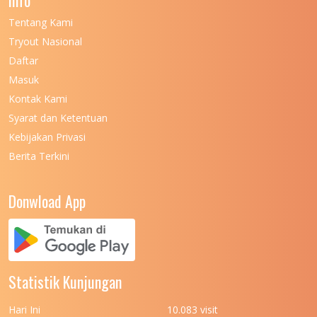
Info
Tentang Kami
UNIVERSITAS NEGERI KHAIRUN
11
Tryout Nasional
UNIVERSITAS NEGERI MAKASSAR
11
Daftar
Masuk
UNIVERSITAS NEGERI MALANG
7
Kontak Kami
UNIVERSITAS NEGERI MANADO
7
Syarat dan Ketentuan
UNIVERSITAS NEGERI MEDAN
7
Kebijakan Privasi
Berita Terkini
UNIVERSITAS NEGERI PADANG
7
UNIVERSITAS NEGERI YOGYAKARTA
8
Donwload App
UNIVERSITAS NUSA CENDANA
7
UNIVERSITAS PADJADJARAN
11
UNIVERSITAS PALANGKARAYA
7
Statistik Kunjungan
UNIVERSITAS PATTIMURA
7
Hari Ini
10.083 visit