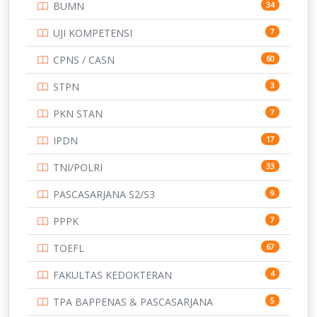
BUMN
34
TOEFL
345
UJI KOMPETENSI
7
UNIVERSITAS AIRLANGGA
15
CPNS / CASN
60
UNIVERSITAS ANDALAS
16
STPN
3
UNIVERSITAS BANGKA BELITUNG
15
PKN STAN
7
UNIVERSITAS BENGKULU
15
IPDN
17
UNIVERSITAS BORNEO TARAKAN
14
TNI/POLRI
33
UNIVERSITAS BRAWIJAYA
14
PASCASARJANA S2/S3
9
UNIVERSITAS CENDRAWASIH
14
PPPK
7
UNIVERSITAS DIPENOGORO
15
TOEFL
67
UNIVERSITAS GADJAH MADA
219
FAKULTAS KEDOKTERAN
4
UNIVERSITAS HALUOLEO
11
TPA BAPPENAS & PASCASARJANA
5
UNIVERSITAS INDONESIA
159