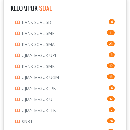
IPDN / STPDN
148
KELOMPOK
SOAL
PENDIDIKAN
943
BANK SOAL SD
6
PERBANKAN
3
BANK SOAL SMP
11
POLRI
169
BANK SOAL SMA
28
POLTEK SSN
7
UJIAN MASUK UPI
3
PTDI STTD
4
BANK SOAL SMK
10
SD
133
UJIAN MASUK UGM
13
SMA
146
UJIAN MASUK IPB
4
SMK
231
UJIAN MASUK UI
32
SMP
134
UJIAN MASUK ITB
7
STIP
2
SNBT
74
TNI
153