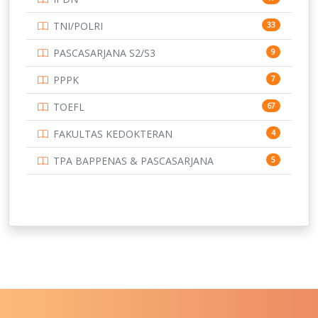
UNIVERSITAS BORNEO TARAKAN
14
TNI/POLRI
33
UNIVERSITAS BRAWIJAYA
14
PASCASARJANA S2/S3
9
UNIVERSITAS CENDRAWASIH
14
PPPK
7
UNIVERSITAS DIPENOGORO
15
TOEFL
67
UNIVERSITAS GADJAH MADA
219
FAKULTAS KEDOKTERAN
4
UNIVERSITAS HALUOLEO
11
TPA BAPPENAS & PASCASARJANA
5
UNIVERSITAS INDONESIA
134
UNIVERSITAS JAMBI
13
UNIVERSITAS JEMBER
12
UNIVERSITAS JENDERAL SOEDIRMAN
11
UNIVERSITAS LAMBUNG MANGKURAT
11
UNIVERSITAS LAMPUNG
11