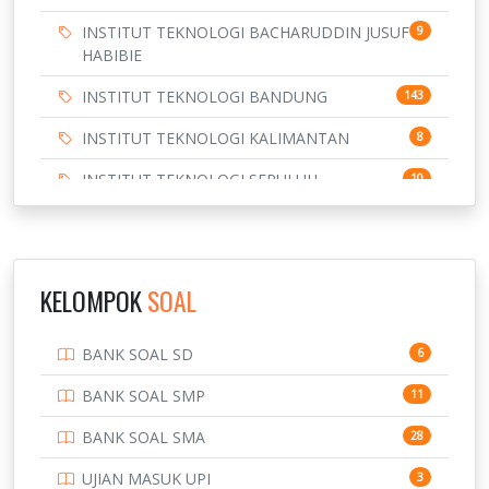
INSTITUT TEKNOLOGI BACHARUDDIN JUSUF
9
HABIBIE
INSTITUT TEKNOLOGI BANDUNG
143
INSTITUT TEKNOLOGI KALIMANTAN
8
INSTITUT TEKNOLOGI SEPULUH
10
NOVEMBER
INSTITUT TEKNOLOGI SUMATERA
9
IPDN / STPDN
148
KELOMPOK
SOAL
PENDIDIKAN
943
BANK SOAL SD
6
PERBANKAN
3
BANK SOAL SMP
11
POLRI
169
BANK SOAL SMA
28
POLTEK SSN
7
UJIAN MASUK UPI
3