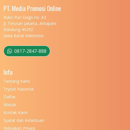
UNIVERSITAS MALIKUSSALEH
11
PT. Media Promosi Online
UNIVERSITAS MARITIM RAJA ALI HAJI
11
Ruko Puri Dago no. A3
Jl. Terusan Jakarta, Antapani
UNIVERSITAS MATARAM
11
Bandung 40292
Jawa Barat Indonesia
UNIVERSITAS MULAWARMAN
12
UNIVERSITAS MUSAMUS
11
0817-2847-888
UNIVERSITAS NEGERI GANESHA
11
Info
UNIVERSITAS NEGERI GORONTALO
11
Tentang Kami
UNIVERSITAS NEGERI KHAIRUN
11
Tryout Nasional
UNIVERSITAS NEGERI MAKASSAR
11
Daftar
Masuk
UNIVERSITAS NEGERI MALANG
7
Kontak Kami
UNIVERSITAS NEGERI MANADO
7
Syarat dan Ketentuan
UNIVERSITAS NEGERI MEDAN
7
Kebijakan Privasi