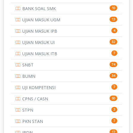
PTDI STTD
4
BANK SOAL SMK
10
SD
133
UJIAN MASUK UGM
13
SMA
146
UJIAN MASUK IPB
4
SMK
231
UJIAN MASUK UI
32
SMP
134
UJIAN MASUK ITB
7
STIP
2
SNBT
74
TNI
153
BUMN
34
TOEFL
345
UJI KOMPETENSI
7
UNIVERSITAS AIRLANGGA
15
CPNS / CASN
60
UNIVERSITAS ANDALAS
16
STPN
3
UNIVERSITAS BANGKA BELITUNG
15
PKN STAN
7
UNIVERSITAS BENGKULU
15
IPDN
17