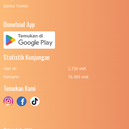
Berita Terkini
UNIVERSITAS NEGERI PADANG
7
UNIVERSITAS NEGERI YOGYAKARTA
8
Donwload App
UNIVERSITAS NUSA CENDANA
7
UNIVERSITAS PADJADJARAN
11
UNIVERSITAS PALANGKARAYA
7
Statistik Kunjungan
UNIVERSITAS PATTIMURA
7
Hari Ini
2.726 visit
UNIVERSITAS PEMBANGUNAN NASIONAL
6
Kemarin
16.365 visit
(UPN) VETERAN JAKARTA
Temukan Kami
UNIVERSITAS PEMBANGUNAN NASIONAL
4
(UPN) VETERAN JAWA TIMUR
UNIVERSITAS PEMBANGUNAN NASIONAL
5
(UPN) VETERAN YOGYAKARTA
UNIVERSITAS PENDIDIKAN INDONESIA
112