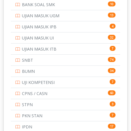
BANK SOAL SMK
10
SD
133
UJIAN MASUK UGM
13
SMA
146
UJIAN MASUK IPB
4
SMK
231
UJIAN MASUK UI
32
SMP
134
UJIAN MASUK ITB
7
STIP
2
SNBT
74
TNI
153
BUMN
34
TOEFL
345
UJI KOMPETENSI
7
UNIVERSITAS AIRLANGGA
15
CPNS / CASN
60
UNIVERSITAS ANDALAS
16
STPN
3
UNIVERSITAS BANGKA BELITUNG
15
PKN STAN
7
UNIVERSITAS BENGKULU
15
IPDN
17
UNIVERSITAS BORNEO TARAKAN
14