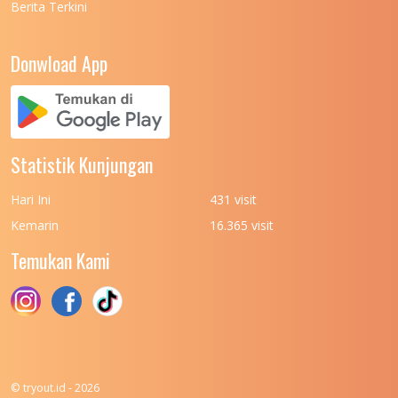
Berita Terkini
UNIVERSITAS NEGERI PADANG
7
UNIVERSITAS NEGERI YOGYAKARTA
8
Donwload App
UNIVERSITAS NUSA CENDANA
7
UNIVERSITAS PADJADJARAN
11
UNIVERSITAS PALANGKARAYA
7
Statistik Kunjungan
UNIVERSITAS PATTIMURA
7
Hari Ini
431 visit
UNIVERSITAS PEMBANGUNAN NASIONAL
6
Kemarin
16.365 visit
(UPN) VETERAN JAKARTA
Temukan Kami
UNIVERSITAS PEMBANGUNAN NASIONAL
4
(UPN) VETERAN JAWA TIMUR
UNIVERSITAS PEMBANGUNAN NASIONAL
5
(UPN) VETERAN YOGYAKARTA
UNIVERSITAS PENDIDIKAN INDONESIA
112
© tryout.id - 2026