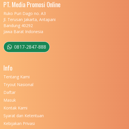
UNIVERSITAS MALIKUSSALEH
11
PT. Media Promosi Online
UNIVERSITAS MARITIM RAJA ALI HAJI
11
Ruko Puri Dago no. A3
Jl. Terusan Jakarta, Antapani
UNIVERSITAS MATARAM
11
Bandung 40292
Jawa Barat Indonesia
UNIVERSITAS MULAWARMAN
12
UNIVERSITAS MUSAMUS
11
0817-2847-888
UNIVERSITAS NEGERI GANESHA
11
Info
UNIVERSITAS NEGERI GORONTALO
11
Tentang Kami
UNIVERSITAS NEGERI KHAIRUN
11
Tryout Nasional
UNIVERSITAS NEGERI MAKASSAR
11
Daftar
Masuk
UNIVERSITAS NEGERI MALANG
7
Kontak Kami
UNIVERSITAS NEGERI MANADO
7
Syarat dan Ketentuan
UNIVERSITAS NEGERI MEDAN
7
Kebijakan Privasi