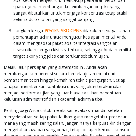
soal secara menyeluruh, mencakup penalaran verbal dan
spasial guna membangun keseimbangan berpikir yang
sangat dibutuhkan untuk menjaga konsentrasi tetap stabil
selama durasi ujian yang sangat panjang.
Langkah ketiga
Prediksi SKD CPNS
dilakukan sebagai tahap
pemantapan akhir untuk mengukur kesiapan mental Anda
dalam menghadapi paket soal terintegrasi yang telah
disesuaikan dengan kisi-kisi terbaru, sehingga Anda memiliki
target skor yang jelas dan terukur sebelum ujian.
Melalui alur persiapan yang sistematis ini, Anda akan
membangun kompetensi secara berkelanjutan mulai dari
pemahaman teori hingga kemahiran teknis pengerjaan. Setiap
tahapan memberikan kontribusi unik yang akan terakumulasi
menjadi performa ujian yang luar biasa saat hari penentuan
kelulusan administratif dan akademik akhirnya tiba.
Penting bagi Anda untuk melakukan evaluasi mandiri setelah
menyelesaikan setiap paket latihan guna mengetahui prosedur
mana yang masih sering salah. Jangan hanya berpuas diri dengan
mengetahui jawaban yang benar, tetapi pelajari kembali konsep
dasarnya agar logika berpikir Anda semakin fleksibel menghadapi