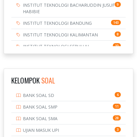
INSTITUT TEKNOLOGI BACHARUDDIN JUSUF
9
HABIBIE
INSTITUT TEKNOLOGI BANDUNG
143
INSTITUT TEKNOLOGI KALIMANTAN
8
INSTITUT TEKNOLOGI SEPULUH
10
NOVEMBER
INSTITUT TEKNOLOGI SUMATERA
9
IPDN / STPDN
148
KELOMPOK
SOAL
PENDIDIKAN
943
BANK SOAL SD
6
PERBANKAN
3
BANK SOAL SMP
11
POLRI
169
BANK SOAL SMA
28
POLTEK SSN
7
UJIAN MASUK UPI
3
PTDI STTD
4