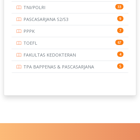
TNI/POLRI
33
UNIVERSITAS BRAWIJAYA
14
PASCASARJANA S2/S3
9
UNIVERSITAS CENDRAWASIH
14
PPPK
7
UNIVERSITAS DIPENOGORO
15
TOEFL
67
UNIVERSITAS GADJAH MADA
219
FAKULTAS KEDOKTERAN
4
UNIVERSITAS HALUOLEO
11
TPA BAPPENAS & PASCASARJANA
5
UNIVERSITAS INDONESIA
134
UNIVERSITAS JAMBI
13
UNIVERSITAS JEMBER
12
UNIVERSITAS JENDERAL SOEDIRMAN
11
UNIVERSITAS LAMBUNG MANGKURAT
11
UNIVERSITAS LAMPUNG
11