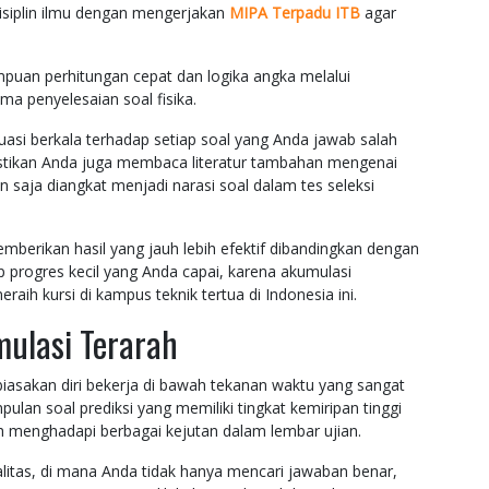
disiplin ilmu dengan mengerjakan
MIPA Terpadu ITB
agar
uan perhitungan cepat dan logika angka melalui
a penyelesaian soal fisika.
uasi berkala terhadap setiap soal yang Anda jawab salah
astikan Anda juga membaca literatur tambahan mengenai
 saja diangkat menjadi narasi soal dalam tes seleksi
emberikan hasil yang jauh lebih efektif dibandingkan dengan
p progres kecil yang Anda capai, karena akumulasi
 kursi di kampus teknik tertua di Indonesia ini.
imulasi Terarah
asakan diri bekerja di bawah tekanan waktu yang sangat
pulan soal prediksi yang memiliki tingkat kemiripan tinggi
h menghadapi berbagai kejutan dalam lembar ujian.
litas, di mana Anda tidak hanya mencari jawaban benar,