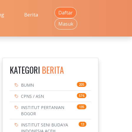
Daftar
ng
Berita
Masuk
KATEGORI
BERITA
BUMN
205
CPNS / ASN
576
INSTITUT PERTANIAN
135
BOGOR
INSTITUT SENI BUDAYA
13
INDONESIA ACEH