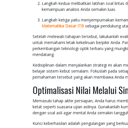
Langkah kedua melibatkan latihan soal lintas 
kemampuan analisis Anda semakin luas.
Langkah ketiga yaitu menyempurnakan kemamp
Matematika Dasar ITB
sebagai pendukung utam
Setelah melewati tahapan tersebut, lakukanlah eval
untuk memahami letak kekeliruan berpikir Anda. P
perkembangan teknologi optik terbaru yang mungkin
mendatang.
Kedisiplinan dalam menjalankan strategi ini akan m
belajar sistem kebut semalam. Fokuslah pada setia
pemahaman tersebut yang akan membawa Anda meraih
Optimalisasi Nilai Melalui S
Memasuki tahap akhir persiapan, Anda harus membi
ketat seperti suasana ujian aslinya. Gunakanlah kum
dengan soal asli agar mental Anda semakin tanggu
Kunci keberhasilan adalah pengulangan yang berkua