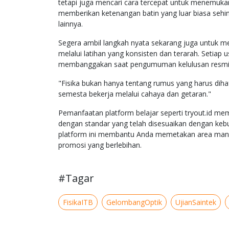
tetapi juga mencari cara tercepat untuk menemukan
memberikan ketenangan batin yang luar biasa sehi
lainnya.
Segera ambil langkah nyata sekarang juga untuk m
melalui latihan yang konsisten dan terarah. Setiap
membanggakan saat pengumuman kelulusan resmi di
"Fisika bukan hanya tentang rumus yang harus dih
semesta bekerja melalui cahaya dan getaran."
Pemanfaatan platform belajar seperti tryout.id me
dengan standar yang telah disesuaikan dengan kebut
platform ini membantu Anda memetakan area mana s
promosi yang berlebihan.
#Tagar
FisikaITB
GelombangOptik
UjianSaintek