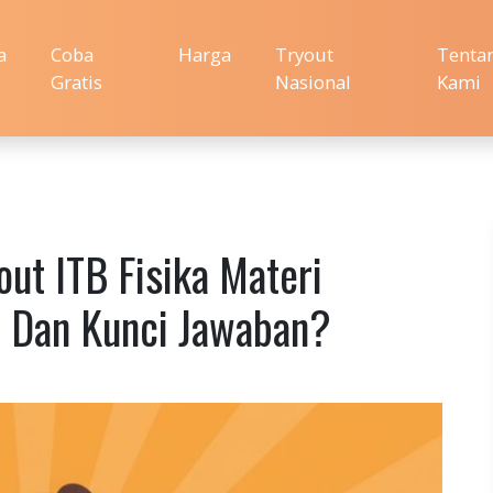
a
Coba
Harga
Tryout
Tenta
Gratis
Nasional
Kami
out ITB Fisika Materi
 Dan Kunci Jawaban?