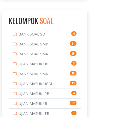
INSTITUT TEKNOLOGI
143
BANDUNG
KELOMPOK
SOAL
INSTITUT TEKNOLOGI
8
KALIMANTAN
BANK SOAL SD
6
INSTITUT TEKNOLOGI
10
SEPULUH NOVEMBER
BANK SOAL SMP
11
INSTITUT TEKNOLOGI
9
BANK SOAL SMA
28
SUMATERA
UJIAN MASUK UPI
3
IPDN / STPDN
148
BANK SOAL SMK
10
PENDIDIKAN
943
UJIAN MASUK UGM
13
PERBANKAN
3
UJIAN MASUK IPB
4
POLRI
169
UJIAN MASUK UI
32
POLTEK SSN
7
UJIAN MASUK ITB
7
PTDI STTD
4