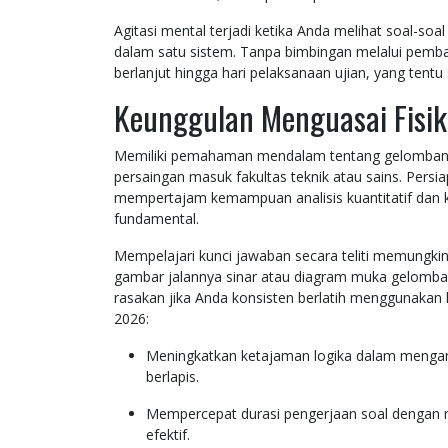
Agitasi mental terjadi ketika Anda melihat soal-so
dalam satu sistem. Tanpa bimbingan melalui pembah
berlanjut hingga hari pelaksanaan ujian, yang ten
Keunggulan Menguasai Fisi
Memiliki pemahaman mendalam tentang gelombang o
persaingan masuk fakultas teknik atau sains. Persia
mempertajam kemampuan analisis kuantitatif dan k
fundamental.
Mempelajari kunci jawaban secara teliti memungki
gambar jalannya sinar atau diagram muka gelomba
rasakan jika Anda konsisten berlatih menggunakan 
2026:
Meningkatkan ketajaman logika dalam menga
berlapis.
Mempercepat durasi pengerjaan soal dengan 
efektif.