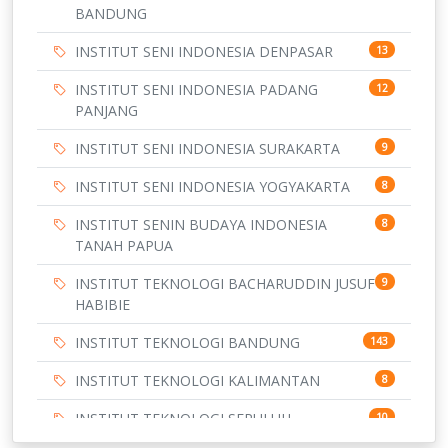
BANDUNG
INSTITUT SENI INDONESIA DENPASAR
13
INSTITUT SENI INDONESIA PADANG
12
PANJANG
INSTITUT SENI INDONESIA SURAKARTA
9
INSTITUT SENI INDONESIA YOGYAKARTA
8
INSTITUT SENIN BUDAYA INDONESIA
8
TANAH PAPUA
INSTITUT TEKNOLOGI BACHARUDDIN JUSUF
9
HABIBIE
INSTITUT TEKNOLOGI BANDUNG
143
INSTITUT TEKNOLOGI KALIMANTAN
8
INSTITUT TEKNOLOGI SEPULUH
10
NOVEMBER