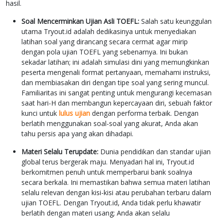
hasil.
Soal Mencerminkan Ujian Asli TOEFL:
Salah satu keunggulan
utama Tryout.id adalah dedikasinya untuk menyediakan
latihan soal yang dirancang secara cermat agar mirip
dengan pola ujian TOEFL yang sebenarnya. Ini bukan
sekadar latihan; ini adalah simulasi dini yang memungkinkan
peserta mengenali format pertanyaan, memahami instruksi,
dan membiasakan diri dengan tipe soal yang sering muncul.
Familiaritas ini sangat penting untuk mengurangi kecemasan
saat hari-H dan membangun kepercayaan diri, sebuah faktor
kunci untuk
lulus ujian
dengan performa terbaik. Dengan
berlatih menggunakan soal-soal yang akurat, Anda akan
tahu persis apa yang akan dihadapi.
Materi Selalu Terupdate:
Dunia pendidikan dan standar ujian
global terus bergerak maju. Menyadari hal ini, Tryout.id
berkomitmen penuh untuk memperbarui bank soalnya
secara berkala. Ini memastikan bahwa semua materi latihan
selalu relevan dengan kisi-kisi atau perubahan terbaru dalam
ujian TOEFL. Dengan Tryout.id, Anda tidak perlu khawatir
berlatih dengan materi usang; Anda akan selalu