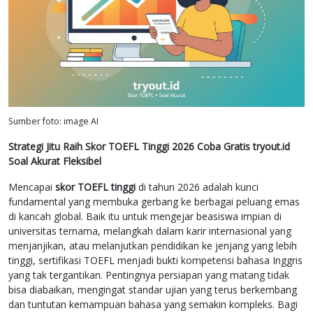
Sumber foto: image AI
Strategi Jitu Raih Skor TOEFL Tinggi 2026 Coba Gratis tryout.id
Soal Akurat Fleksibel
Mencapai
skor TOEFL tinggi
di tahun 2026 adalah kunci
fundamental yang membuka gerbang ke berbagai peluang emas
di kancah global. Baik itu untuk mengejar beasiswa impian di
universitas ternama, melangkah dalam karir internasional yang
menjanjikan, atau melanjutkan pendidikan ke jenjang yang lebih
tinggi, sertifikasi TOEFL menjadi bukti kompetensi bahasa Inggris
yang tak tergantikan. Pentingnya persiapan yang matang tidak
bisa diabaikan, mengingat standar ujian yang terus berkembang
dan tuntutan kemampuan bahasa yang semakin kompleks. Bagi