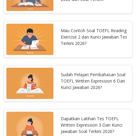
Mau Contoh Soal TOEFL Reading
Exercise 2 dan Kunci Jawaban Tes
Terkini 2026?
Sudah Pelajari Pembahasan Soal
TOEFL Written Expression 6 Dan
Kunci Jawaban 2026?
Dapatkan Latihan Tes TOEFL
Written Expression 3 Dan Kunci
Jawaban Soal Terkini 2026?