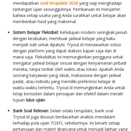
mendapatkan
soal terupdate 2026
yang siap menghadapi
tantangan ujian sesungguhnya. Pembaruan ini menjamin
bahwa setiap usaha yang Anda curahkan untuk belajar akan
memberikan hasil yang maksimal.
Sistem Belajar Fleksibel:
Kehidupan modern seringkali penuh
dengan kesibukan, membuat jadwal belajar yang kaku
menjadi sulit untuk dipatuhi. Tryout.id menawarkan solusi
dengan platform yang dapat diakses kapan saja dan di
mana saja. Fleksibilitas ini memungkinkan pengguna untuk
mengatur jadwal belajar sesuai dengan kenyamanan pribadi
mereka, tanpa terikat oleh waktu atau lokasi. Apakah Anda
seorang karyawan yang sibuk, mahasiswa dengan jadwal
padat, atau individu yang memiliki preferensi belajar di
waktu-waktu tertentu, Tryout.id memungkinkan Anda untuk
tetap konsisten dalam persiapan dan efektif dalam meraih
tujuan
lulus ujian
.
Bank Soal Relevan:
Selain selalu terupdate, bank soal
Tryout.id juga disusun berdasarkan analisis mendalam
terhadap pola ujian TOEFL sebelumnya. Ini berarti setiap
pertanyaan dan materi dirancang untuk menjadi latihan yang