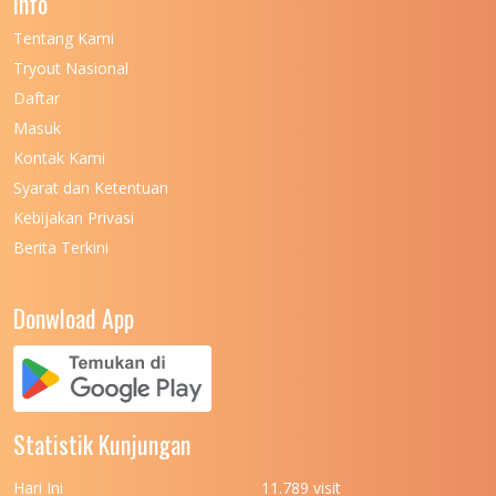
Info
UNIVERSITAS NEGERI GORONTALO
11
Tentang Kami
UNIVERSITAS NEGERI KHAIRUN
11
Tryout Nasional
UNIVERSITAS NEGERI MAKASSAR
11
Daftar
Masuk
UNIVERSITAS NEGERI MALANG
7
Kontak Kami
UNIVERSITAS NEGERI MANADO
7
Syarat dan Ketentuan
UNIVERSITAS NEGERI MEDAN
7
Kebijakan Privasi
Berita Terkini
UNIVERSITAS NEGERI PADANG
7
UNIVERSITAS NEGERI YOGYAKARTA
8
Donwload App
UNIVERSITAS NUSA CENDANA
7
UNIVERSITAS PADJADJARAN
11
UNIVERSITAS PALANGKARAYA
7
Statistik Kunjungan
UNIVERSITAS PATTIMURA
7
Hari Ini
11.789 visit