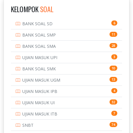
IPDN / STPDN
148
KELOMPOK
SOAL
PENDIDIKAN
943
BANK SOAL SD
6
PERBANKAN
3
BANK SOAL SMP
11
POLRI
169
BANK SOAL SMA
28
POLTEK SSN
7
UJIAN MASUK UPI
3
PTDI STTD
4
BANK SOAL SMK
10
SD
133
UJIAN MASUK UGM
13
SMA
146
UJIAN MASUK IPB
4
SMK
231
UJIAN MASUK UI
32
SMP
134
UJIAN MASUK ITB
7
STIP
2
SNBT
74
TNI
153