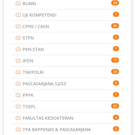
BUMN
34
TOEFL
345
UJI KOMPETENSI
7
UNIVERSITAS AIRLANGGA
15
CPNS / CASN
60
UNIVERSITAS ANDALAS
16
STPN
3
UNIVERSITAS BANGKA BELITUNG
15
PKN STAN
7
UNIVERSITAS BENGKULU
15
IPDN
17
UNIVERSITAS BORNEO TARAKAN
14
TNI/POLRI
33
UNIVERSITAS BRAWIJAYA
14
PASCASARJANA S2/S3
9
UNIVERSITAS CENDRAWASIH
14
PPPK
7
UNIVERSITAS DIPENOGORO
15
TOEFL
67
UNIVERSITAS GADJAH MADA
219
FAKULTAS KEDOKTERAN
4
UNIVERSITAS HALUOLEO
11
TPA BAPPENAS & PASCASARJANA
5
UNIVERSITAS INDONESIA
159