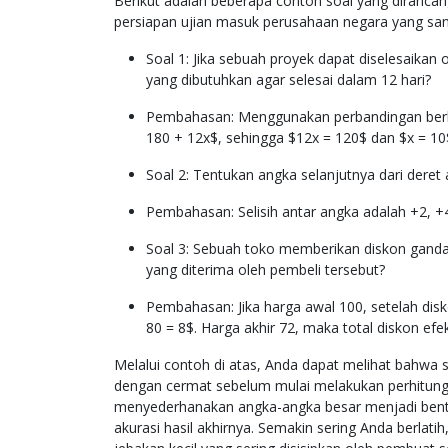
Berikut adalah beberapa contoh soal yang diranc
persiapan ujian masuk perusahaan negara yang san
Soal 1: Jika sebuah proyek dapat diselesaikan
yang dibutuhkan agar selesai dalam 12 hari?
Pembahasan: Menggunakan perbandingan berbali
180 + 12x$, sehingga $12x = 120$ dan $x = 10
Soal 2: Tentukan angka selanjutnya dari deret a
Pembahasan: Selisih antar angka adalah +2, +4
Soal 3: Sebuah toko memberikan diskon ganda
yang diterima oleh pembeli tersebut?
Pembahasan: Jika harga awal 100, setelah dis
80 = 8$. Harga akhir 72, maka total diskon efe
Melalui contoh di atas, Anda dapat melihat bahwa se
dengan cermat sebelum mulai melakukan perhitun
menyederhanakan angka-angka besar menjadi bentu
akurasi hasil akhirnya. Semakin sering Anda berlat