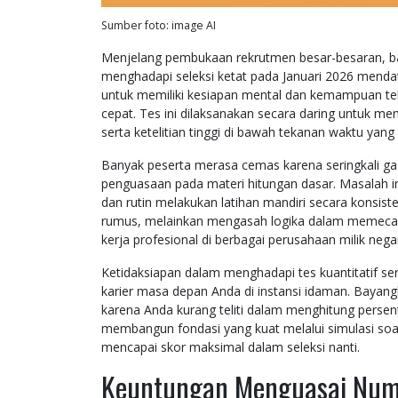
Sumber foto: image AI
Menjelang pembukaan rekrutmen besar-besaran, ba
menghadapi seleksi ketat pada Januari 2026 menda
untuk memiliki kesiapan mental dan kemampuan te
cepat. Tes ini dilaksanakan secara daring untuk meny
serta ketelitian tinggi di bawah tekanan waktu yang
Banyak peserta merasa cemas karena seringkali g
penguasaan pada materi hitungan dasar. Masalah i
dan rutin melakukan latihan mandiri secara konsi
rumus, melainkan mengasah logika dalam memecah
kerja profesional di berbagai perusahaan milik nega
Ketidaksiapan dalam menghadapi tes kuantitatif se
karier masa depan Anda di instansi idaman. Bayan
karena Anda kurang teliti dalam menghitung persen
membangun fondasi yang kuat melalui simulasi soal
mencapai skor maksimal dalam seleksi nanti.
Keuntungan Menguasai Num