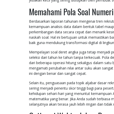
jebakan kecil yang sering disisipkan oleh pembuat s
Memahami Pola Soal Numeri
Berdasarkan laporan tahunan mengenai tren rekrutm
kemampuan analisis data dalam bentuk tabel maup
perkembangan data secara cepat dan menarik kesimp
naskah soal. Hal ini bertujuan untuk memastikan b
baik guna mendukung transformasi digital di lingkun
Mempelajari soal deret angka juga tetap menjadi prio
seleksi dari tahun ke tahun tanpa terkecuali. Pola 
dari beberapa operasi hitung sekaligus dalam satu b
mengamati perubahan nilai antar suku akan sanga
ini dengan benar dan sangat cepat.
Selain itu, penguasaan pada topik aljabar dasar re
sering menjadi penentu skor tinggi bagi para pesert
kehidupan sehari-hari yang menuntut kemampuan 
matematika yang benar. Jika Anda sudah terbiasa 
selanjutnya akan terasa jauh lebih ringan dan tida