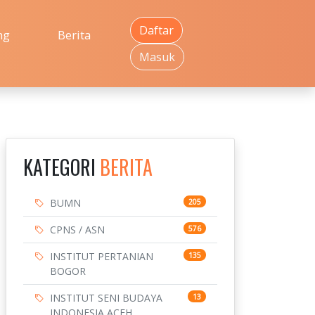
Daftar
ng
Berita
Masuk
KATEGORI
BERITA
BUMN
205
CPNS / ASN
576
INSTITUT PERTANIAN
135
BOGOR
INSTITUT SENI BUDAYA
13
INDONESIA ACEH