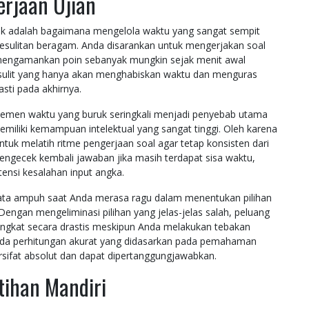
rjaan Ujian
rik adalah bagaimana mengelola waktu yang sangat sempit
kesulitan beragam. Anda disarankan untuk mengerjakan soal
 mengamankan poin sebanyak mungkin sejak menit awal
l sulit yang hanya akan menghabiskan waktu dan menguras
sti pada akhirnya.
ajemen waktu yang buruk seringkali menjadi penyebab utama
iliki kemampuan intelektual yang sangat tinggi. Oleh karena
 untuk melatih ritme pengerjaan soal agar tetap konsisten dari
 mengecek kembali jawaban jika masih terdapat sisa waktu,
ensi kesalahan input angka.
njata ampuh saat Anda merasa ragu dalam menentukan pilihan
 Dengan mengeliminasi pilihan yang jelas-jelas salah, peluang
ngkat secara drastis meskipun Anda melakukan tebakan
pada perhitungan akurat yang didasarkan pada pemahaman
rsifat absolut dan dapat dipertanggungjawabkan.
tihan Mandiri