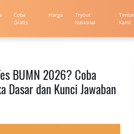
a
Coba
Harga
Tryout
Tenta
Gratis
Nasional
Kami
 Tes BUMN 2026? Coba
ka Dasar dan Kunci Jawaban