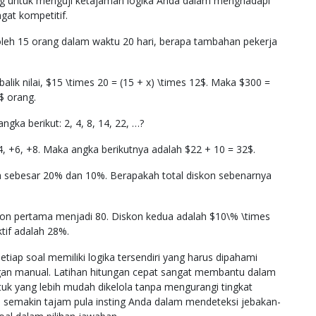
ang untuk menguji ketajaman logika Anda dalam menghadapi
gat kompetitif.
 oleh 15 orang dalam waktu 20 hari, berapa tambahan pekerja
k nilai, $15 \times 20 = (15 + x) \times 12$. Maka $300 =
$ orang.
ngka berikut: 2, 4, 8, 14, 22, …?
, +6, +8. Maka angka berikutnya adalah $22 + 10 = 32$.
 sebesar 20% dan 10%. Berapakah total diskon sebenarnya
kon pertama menjadi 80. Diskon kedua adalah $10\% \times
ktif adalah 28%.
tiap soal memiliki logika tersendiri yang harus dipahami
gan manual. Latihan hitungan cepat sangat membantu dalam
k yang lebih mudah dikelola tanpa mengurangi tingkat
ih, semakin tajam pula insting Anda dalam mendeteksi jebakan-