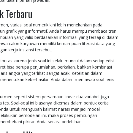
oal dalam pilihan jawaban.
k Terbaru
en, variasi soal numerik kini lebih menekankan pada
un grafik yang informatif. Anda harus mampu membaca tren
ulan yang valid berdasarkan informasi yang tersaji di dalam
ahwa calon karyawan memiliki kemampuan literasi data yang
gan kerja instansi tersebut.
ritas karena jenis soal ini selalu muncul dalam setiap edisi
deret bisa berupa penjumlahan, perkalian, bahkan kombinasi
aris angka yang terlihat sangat acak. Ketelitian dalam
t menentukan keberhasilan Anda dalam menjawab soal jenis
krutmen seperti sistem persamaan linear dua variabel juga
a tes. Soal-soal ini biasanya dikemas dalam bentuk cerita
Anda untuk mengubah kalimat narasi menjadi model
melakukan pemodelan ini, maka proses perhitungan
k membebani pikiran Anda secara berlebihan.