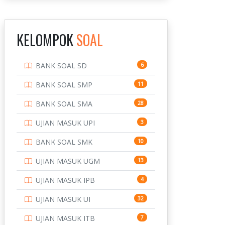
INSTITUT TEKNOLOGI
143
BANDUNG
KELOMPOK
SOAL
INSTITUT TEKNOLOGI
8
KALIMANTAN
BANK SOAL SD
6
INSTITUT TEKNOLOGI
10
SEPULUH NOVEMBER
BANK SOAL SMP
11
INSTITUT TEKNOLOGI
9
BANK SOAL SMA
28
SUMATERA
UJIAN MASUK UPI
3
IPDN / STPDN
148
BANK SOAL SMK
10
PENDIDIKAN
943
UJIAN MASUK UGM
13
PERBANKAN
3
UJIAN MASUK IPB
4
POLRI
169
UJIAN MASUK UI
32
POLTEK SSN
7
UJIAN MASUK ITB
7
PTDI STTD
4