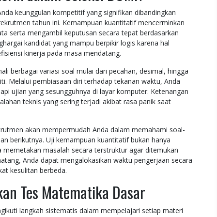
da keunggulan kompetitif yang signifikan dibandingkan
 rekrutmen tahun ini. Kemampuan kuantitatif mencerminkan
data serta mengambil keputusan secara tepat berdasarkan
hargai kandidat yang mampu berpikir logis karena hal
 efisiensi kinerja pada masa mendatang.
i berbagai variasi soal mulai dari pecahan, desimal, hingga
iti. Melalui pembiasaan diri terhadap tekanan waktu, Anda
api ujian yang sesungguhnya di layar komputer. Ketenangan
ahan teknis yang sering terjadi akibat rasa panik saat
r rekrutmen akan mempermudah Anda dalam memahami soal-
pan berikutnya. Uji kemampuan kuantitatif bukan hanya
a memetakan masalah secara terstruktur agar ditemukan
g matang, Anda dapat mengalokasikan waktu pengerjaan secara
gkat kesulitan berbeda.
pkan Tes Matematika Dasar
gikuti langkah sistematis dalam mempelajari setiap materi