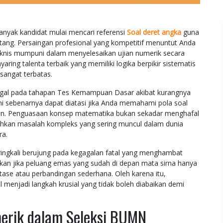
nyak kandidat mulai mencari referensi
Soal deret angka
guna
tang. Persaingan profesional yang kompetitif menuntut Anda
knis mumpuni dalam menyelesaikan ujian numerik secara
aring talenta terbaik yang memiliki logika berpikir sistematis
 sangat terbatas.
agal pada tahapan Tes Kemampuan Dasar akibat kurangnya
ni sebenarnya dapat diatasi jika Anda memahami pola soal
sten. Penguasaan konsep matematika bukan sekadar menghafal
kan masalah kompleks yang sering muncul dalam dunia
ra.
ringkali berujung pada kegagalan fatal yang menghambat
gkan jika peluang emas yang sudah di depan mata sirna hanya
tase atau perbandingan sederhana. Oleh karena itu,
 menjadi langkah krusial yang tidak boleh diabaikan demi
erik dalam Seleksi BUMN