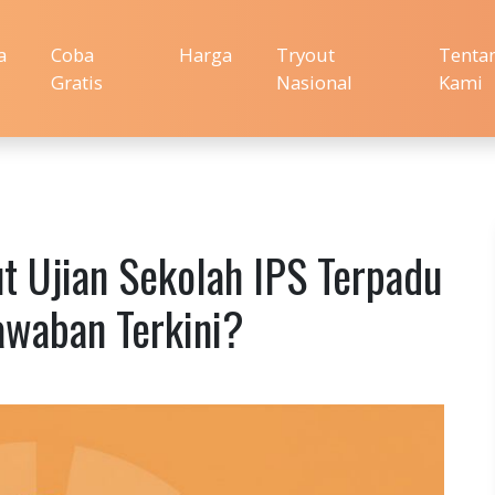
a
Coba
Harga
Tryout
Tenta
Gratis
Nasional
Kami
ut Ujian Sekolah IPS Terpadu
waban Terkini?