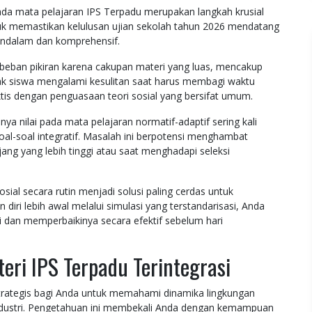
da mata pelajaran IPS Terpadu merupakan langkah krusial
ntuk memastikan kelulusan ujian sekolah tahun 2026 mendatang
ndalam dan komprehensif.
i beban pikiran karena cakupan materi yang luas, mencakup
yak siswa mengalami kesulitan saat harus membagi waktu
ktis dengan penguasaan teori sosial yang bersifat umum.
ya nilai pada mata pelajaran normatif-adaptif sering kali
al-soal integratif. Masalah ini berpotensi menghambat
ang yang lebih tinggi atau saat menghadapi seleksi
sial secara rutin menjadi solusi paling cerdas untuk
ri lebih awal melalui simulasi yang terstandarisasi, Anda
i dan memperbaikinya secara efektif sebelum hari
ri IPS Terpadu Terintegrasi
rategis bagi Anda untuk memahami dinamika lingkungan
industri. Pengetahuan ini membekali Anda dengan kemampuan