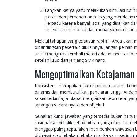
Langkah ketiga yaitu melakukan simulasi rut
literasi dan pemahaman teks yang mendalam se
Terpadu karena banyak soal yang disajikan dal
kecepatan membaca dan menangkap inti sari ka
Melalui tahapan yang tersusun rapi ini, Anda akan m
dibandingkan peserta didik lainnya. Jangan pernah
untuk mengulas kembali materi adalah investasi 
setelah lulus dari jenjang SMK nanti.
Mengoptimalkan Ketajaman An
Konsistensi merupakan faktor penentu utama keberh
dinamis dan membutuhkan penalaran tinggi. Anda 
sosial terkini agar dapat mengaitkan teori-teori yang 
lapangan secara nyata dan objektif.
Gunakan kunci jawaban yang tersedia bukan hanya
rasionalitas di balik setiap pilihan yang diberika
dianggap paling tepat akan memberikan wawasan b
distraksi atau jebakan-jebakan logika yang sering 