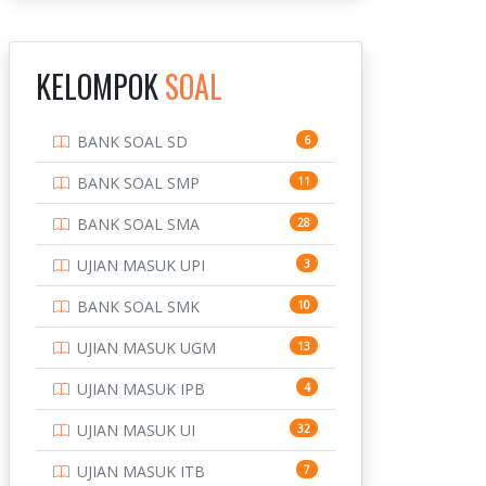
INSTITUT TEKNOLOGI
143
BANDUNG
KELOMPOK
SOAL
INSTITUT TEKNOLOGI
8
KALIMANTAN
BANK SOAL SD
6
INSTITUT TEKNOLOGI
10
SEPULUH NOVEMBER
BANK SOAL SMP
11
INSTITUT TEKNOLOGI
9
BANK SOAL SMA
28
SUMATERA
UJIAN MASUK UPI
3
IPDN / STPDN
148
BANK SOAL SMK
10
PENDIDIKAN
943
UJIAN MASUK UGM
13
PERBANKAN
3
UJIAN MASUK IPB
4
POLRI
169
UJIAN MASUK UI
32
POLTEK SSN
7
UJIAN MASUK ITB
7
PTDI STTD
4