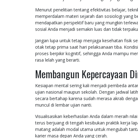
Menurut penelitian tentang efektivitas belajar, te
memperdalam materi sejarah dan sosiologi yang bers
mendapatkan perspektif baru yang mungkin terlewat
sosial Anda menjadi semakin luas dan tidak terpak
Jangan lupa untuk tetap menjaga kesehatan fisik se
otak tetap prima saat hari pelaksanaan tiba. Kond
proses berpikir kognitif, sehingga Anda mampu meny
rasa lelah yang berarti.
Membangun Kepercayaan Diri
Kesiapan mental sering kali menjadi pembeda anta
ujian nasional maupun sekolah. Dengan jadwal lat
secara bertahap karena sudah merasa akrab dengan
muncul di lembar ujian nanti.
Visualisasikan keberhasilan Anda dalam meraih nilai
terus berjuang di tengah kesibukan praktik kerja la
matang adalah modal utama untuk mengubah tantan
karier masa depan Anda yang cerah.