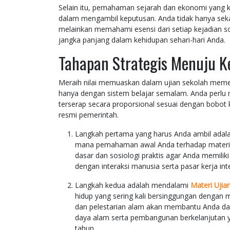
Selain itu, pemahaman sejarah dan ekonomi yang k
dalam mengambil keputusan. Anda tidak hanya sek
melainkan memahami esensi dari setiap kejadian sos
jangka panjang dalam kehidupan sehari-hari Anda.
Tahapan Strategis Menuju K
Meraih nilai memuaskan dalam ujian sekolah memer
hanya dengan sistem belajar semalam. Anda perlu m
terserap secara proporsional sesuai dengan bobot k
resmi pemerintah.
Langkah pertama yang harus Anda ambil adal
mana pemahaman awal Anda terhadap materi l
dasar dan sosiologi praktis agar Anda memilik
dengan interaksi manusia serta pasar kerja inte
Langkah kedua adalah mendalami
Materi Ujia
hidup yang sering kali bersinggungan dengan 
dan pelestarian alam akan membantu Anda d
daya alam serta pembangunan berkelanjutan ya
tahun.