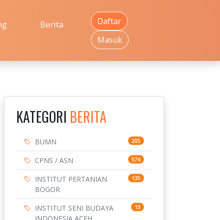
Daftar
ng
Berita
Masuk
KATEGORI
BERITA
BUMN
205
CPNS / ASN
576
INSTITUT PERTANIAN
135
BOGOR
INSTITUT SENI BUDAYA
13
INDONESIA ACEH