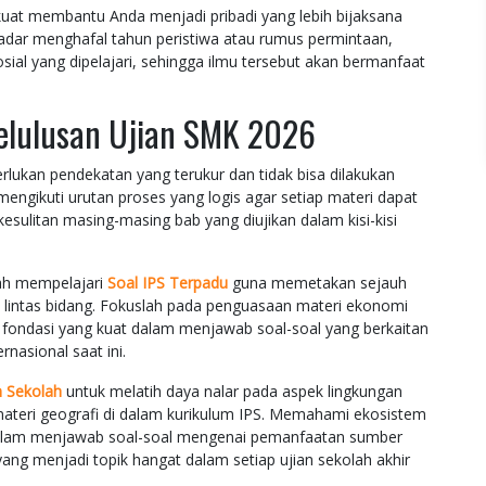
uat membantu Anda menjadi pribadi yang lebih bijaksana
adar menghafal tahun peristiwa atau rumus permintaan,
ial yang dipelajari, sehingga ilmu tersebut akan bermanfaat
elulusan Ujian SMK 2026
lukan pendekatan yang terukur dan tidak bisa dilakukan
engikuti urutan proses yang logis agar setiap materi dapat
esulitan masing-masing bab yang diujikan dalam kisi-kisi
ah mempelajari
Soal IPS Terpadu
guna memetakan sejauh
intas bidang. Fokuslah pada penguasaan materi ekonomi
i fondasi yang kuat dalam menjawab soal-soal yang berkaitan
rnasional saat ini.
n Sekolah
untuk melatih daya nalar pada aspek lingkungan
materi geografi di dalam kurikulum IPS. Memahami ekosistem
alam menjawab soal-soal mengenai pemanfaatan sumber
ng menjadi topik hangat dalam setiap ujian sekolah akhir