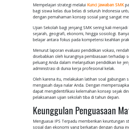
Mempelajari strategi melalui
Kunci Jawaban SMK
pa
bagi siswa kelas dua belas di seluruh Indonesia u
dengan pemahaman konsep sosial yang sangat me
Ujian Sekolah bagi jenjang SMK sering kali menjad
sejarah, geografi, ekonomi, hingga sosiologi. Ban
belajar antara fokus pada kompetensi keahlian pra
Menurut laporan evaluasi pendidikan vokasi, rendahn
disebabkan oleh kurangnya pembiasaan terhadap so
peluang Anda dalam melanjutkan pendidikan ke jenj
administrasi di dunia kerja profesional kelak.
Oleh karena itu, melakukan latihan soal gabungan so
mengasah daya nalar Anda. Dengan mempersiapkan di
dapat mengidentifikasi kelemahan konsep sejak din
pelaksanaan ujian sekolah tiba di tahun depan.
Keunggulan Penguasaan Mate
Menguasai IPS Terpadu memberikan keuntungan st
sosial dan ekonomi yang berkaitan dengan dunia 