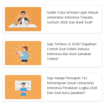
Sudah Coba Simulasi Ujian Masuk
Universitas Indonesia Terpadu
Soshum 2026 Dan Bank Soal?
Siap Tembus UI 2026? Dapatkan
Contoh Soal SIMAK Bahasa
Indonesia dan Kunci Jawaban
Terkini?
Siap Hadapi Persiapan Tes
Kemampuan Dasar Universitas
Indonesia Penalaran Logika 2026
Dan Soal Kunci Jawaban?