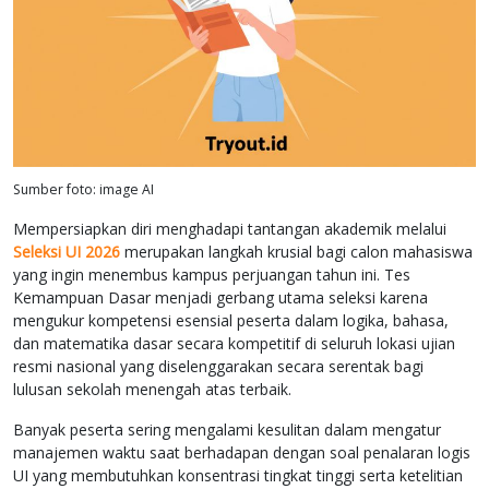
Sumber foto: image AI
Mempersiapkan diri menghadapi tantangan akademik melalui
Seleksi UI 2026
merupakan langkah krusial bagi calon mahasiswa
yang ingin menembus kampus perjuangan tahun ini. Tes
Kemampuan Dasar menjadi gerbang utama seleksi karena
mengukur kompetensi esensial peserta dalam logika, bahasa,
dan matematika dasar secara kompetitif di seluruh lokasi ujian
resmi nasional yang diselenggarakan secara serentak bagi
lulusan sekolah menengah atas terbaik.
Banyak peserta sering mengalami kesulitan dalam mengatur
manajemen waktu saat berhadapan dengan soal penalaran logis
UI yang membutuhkan konsentrasi tingkat tinggi serta ketelitian