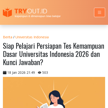
Berita
/
Universitas Indonesia
Siap Pelajari Persiapan Tes Kemampuan
Dasar Universitas Indonesia 2026 dan
Kunci Jawaban?
18 Jan 2026 21:49
503