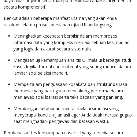
daya nalar objektif serta mampu melakukan analisis argumen UI
secara komprehensif.
Berikut adalah beberapa manfaat utama yang akan Anda
rasakan selama proses persiapan ujian UI berlangsung:
Meningkatkan kecepatan berpikir dalam memproses
informasi data yang kompleks menjadi sebuah kesimpulan
yang logis dan akurat secara sistematis.
Mengasah uji kemampuan analitis UI melalui berbagai studi
kasus logika formal dan material yang sering muncul dalam
lembar soal seleksi mandiri.
Mempertajam penguasaan kosakata dan struktur bahasa
Indonesia yang baku guna mendukung performa dalam
menjawab soal literasi serta teks bacaan yang panjang.
Membangun ketahanan mental melalui simulasi yang
menyerupai kondisi ujian asli agar Anda tidak merasa gugup
saat menghadapi pengawas dan batasan waktu.
Pembahasan tes kemampuan dasar UI yang tersedia secara