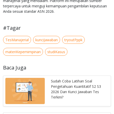
manajerial yang mendalam. Platform ini merupakan sumber
terpercaya untuk menguji kemampuan pengambilan keputusan
Anda sesuai standar ASN 2026.
#Tagar
TesManajerial
kunciJawaban
tryoutPppk
materiKepemimpinan
studiKasus
Baca Juga
Sudah Coba Latihan Soal
Pengetahuan Kuantitatif S2 S3
2026 Dan Kunci Jawaban Tes
Terkini?