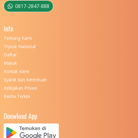
UNIVERSITAS MUSAMUS
11
0817-2847-888
UNIVERSITAS NEGERI GANESHA
11
Info
UNIVERSITAS NEGERI GORONTALO
11
Tentang Kami
UNIVERSITAS NEGERI KHAIRUN
11
Tryout Nasional
UNIVERSITAS NEGERI MAKASSAR
11
Daftar
Masuk
UNIVERSITAS NEGERI MALANG
7
Kontak Kami
UNIVERSITAS NEGERI MANADO
7
Syarat dan Ketentuan
UNIVERSITAS NEGERI MEDAN
7
Kebijakan Privasi
Berita Terkini
UNIVERSITAS NEGERI PADANG
7
UNIVERSITAS NEGERI YOGYAKARTA
8
Donwload App
UNIVERSITAS NUSA CENDANA
7
UNIVERSITAS PADJADJARAN
11