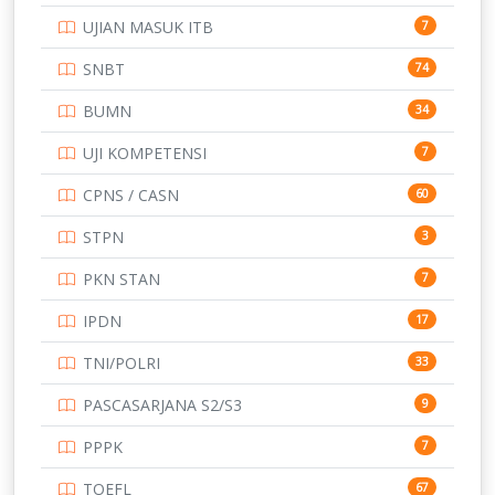
UJIAN MASUK ITB
7
STIP
2
SNBT
74
TNI
153
BUMN
34
TOEFL
345
UJI KOMPETENSI
7
UNIVERSITAS AIRLANGGA
15
CPNS / CASN
60
UNIVERSITAS ANDALAS
16
STPN
3
UNIVERSITAS BANGKA BELITUNG
15
PKN STAN
7
UNIVERSITAS BENGKULU
15
IPDN
17
UNIVERSITAS BORNEO TARAKAN
14
TNI/POLRI
33
UNIVERSITAS BRAWIJAYA
14
PASCASARJANA S2/S3
9
UNIVERSITAS CENDRAWASIH
14
PPPK
7
UNIVERSITAS DIPENOGORO
15
TOEFL
67