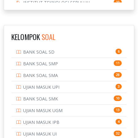
INSTITUT TEKNOLOGI SEPULUH
10
NOVEMBER
INSTITUT TEKNOLOGI SUMATERA
9
IPDN / STPDN
148
KELOMPOK
SOAL
PENDIDIKAN
943
BANK SOAL SD
6
PERBANKAN
3
BANK SOAL SMP
11
POLRI
169
BANK SOAL SMA
28
POLTEK SSN
7
UJIAN MASUK UPI
3
PTDI STTD
4
BANK SOAL SMK
10
SD
133
UJIAN MASUK UGM
13
SMA
146
UJIAN MASUK IPB
4
SMK
231
UJIAN MASUK UI
32
SMP
134