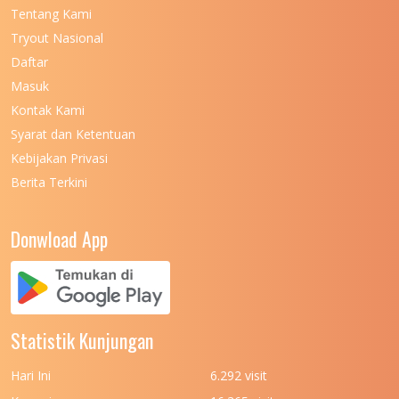
Tentang Kami
UNIVERSITAS NEGERI KHAIRUN
11
Tryout Nasional
UNIVERSITAS NEGERI MAKASSAR
11
Daftar
Masuk
UNIVERSITAS NEGERI MALANG
7
Kontak Kami
UNIVERSITAS NEGERI MANADO
7
Syarat dan Ketentuan
UNIVERSITAS NEGERI MEDAN
7
Kebijakan Privasi
Berita Terkini
UNIVERSITAS NEGERI PADANG
7
UNIVERSITAS NEGERI YOGYAKARTA
8
Donwload App
UNIVERSITAS NUSA CENDANA
7
UNIVERSITAS PADJADJARAN
11
UNIVERSITAS PALANGKARAYA
7
Statistik Kunjungan
UNIVERSITAS PATTIMURA
7
Hari Ini
6.292 visit
UNIVERSITAS PEMBANGUNAN NASIONAL
6