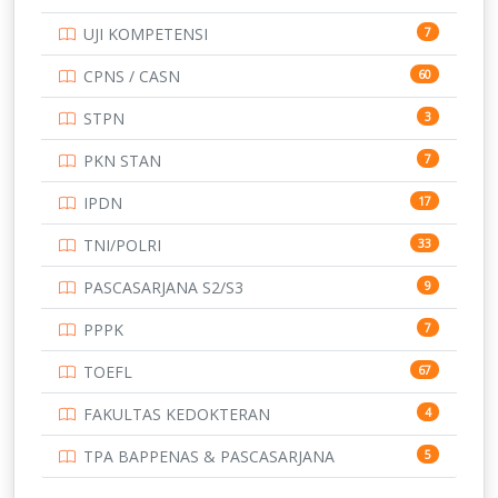
TOEFL
345
UJI KOMPETENSI
7
UNIVERSITAS AIRLANGGA
15
CPNS / CASN
60
UNIVERSITAS ANDALAS
16
STPN
3
UNIVERSITAS BANGKA BELITUNG
15
PKN STAN
7
UNIVERSITAS BENGKULU
15
IPDN
17
UNIVERSITAS BORNEO TARAKAN
14
TNI/POLRI
33
UNIVERSITAS BRAWIJAYA
14
PASCASARJANA S2/S3
9
UNIVERSITAS CENDRAWASIH
14
PPPK
7
UNIVERSITAS DIPENOGORO
15
TOEFL
67
UNIVERSITAS GADJAH MADA
219
FAKULTAS KEDOKTERAN
4
UNIVERSITAS HALUOLEO
11
TPA BAPPENAS & PASCASARJANA
5
UNIVERSITAS INDONESIA
134