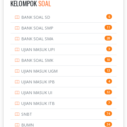
KELOMPOK
SOAL
PENDIDIKAN
943
BANK SOAL SD
6
PERBANKAN
3
BANK SOAL SMP
11
POLRI
169
BANK SOAL SMA
28
POLTEK SSN
7
UJIAN MASUK UPI
3
PTDI STTD
4
BANK SOAL SMK
10
SD
133
UJIAN MASUK UGM
13
SMA
146
UJIAN MASUK IPB
4
SMK
231
UJIAN MASUK UI
32
SMP
134
UJIAN MASUK ITB
7
STIP
2
SNBT
74
TNI
153
BUMN
34