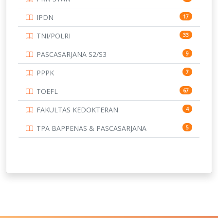
UNIVERSITAS BENGKULU
15
IPDN
17
UNIVERSITAS BORNEO TARAKAN
14
TNI/POLRI
33
UNIVERSITAS BRAWIJAYA
14
PASCASARJANA S2/S3
9
UNIVERSITAS CENDRAWASIH
14
PPPK
7
UNIVERSITAS DIPENOGORO
15
TOEFL
67
UNIVERSITAS GADJAH MADA
219
FAKULTAS KEDOKTERAN
4
UNIVERSITAS HALUOLEO
11
TPA BAPPENAS & PASCASARJANA
5
UNIVERSITAS INDONESIA
159
UNIVERSITAS JAMBI
13
UNIVERSITAS JEMBER
12
UNIVERSITAS JENDERAL SOEDIRMAN
11
UNIVERSITAS LAMBUNG MANGKURAT
11