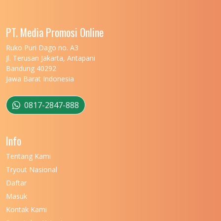
UNIVERSITAS LAMPUNG
11
UNIVERSITAS MALIKUSSALEH
11
PT. Media Promosi Online
UNIVERSITAS MARITIM RAJA ALI HAJI
11
Ruko Puri Dago no. A3
Jl. Terusan Jakarta, Antapani
UNIVERSITAS MATARAM
11
Bandung 40292
Jawa Barat Indonesia
UNIVERSITAS MULAWARMAN
12
UNIVERSITAS MUSAMUS
11
0817-2847-888
UNIVERSITAS NEGERI GANESHA
11
Info
UNIVERSITAS NEGERI GORONTALO
11
Tentang Kami
UNIVERSITAS NEGERI KHAIRUN
11
Tryout Nasional
UNIVERSITAS NEGERI MAKASSAR
11
Daftar
Masuk
UNIVERSITAS NEGERI MALANG
7
Kontak Kami
UNIVERSITAS NEGERI MANADO
7