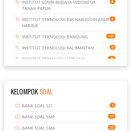
INSTITUT SENIN BUDAYA INDONESIA
8
TANAH PAPUA
INSTITUT TEKNOLOGI BACHARUDDIN JUSUF
9
HABIBIE
INSTITUT TEKNOLOGI BANDUNG
143
INSTITUT TEKNOLOGI KALIMANTAN
8
INSTITUT TEKNOLOGI SEPULUH
10
NOVEMBER
INSTITUT TEKNOLOGI SUMATERA
9
IPDN / STPDN
148
KELOMPOK
SOAL
PENDIDIKAN
943
BANK SOAL SD
6
PERBANKAN
3
BANK SOAL SMP
11
POLRI
169
BANK SOAL SMA
28