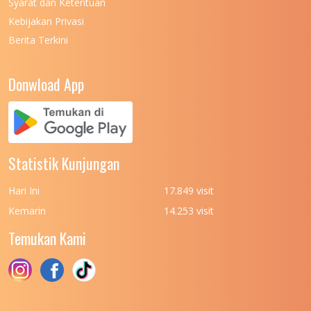
Syarat dan Ketentuan
UNIVERSITAS NEGERI MEDAN
7
Kebijakan Privasi
Berita Terkini
UNIVERSITAS NEGERI PADANG
7
UNIVERSITAS NEGERI YOGYAKARTA
8
Donwload App
UNIVERSITAS NUSA CENDANA
7
UNIVERSITAS PADJADJARAN
11
UNIVERSITAS PALANGKARAYA
7
Statistik Kunjungan
UNIVERSITAS PATTIMURA
7
Hari Ini
17.849 visit
UNIVERSITAS PEMBANGUNAN NASIONAL
6
Kemarin
14.253 visit
(UPN) VETERAN JAKARTA
Temukan Kami
UNIVERSITAS PEMBANGUNAN NASIONAL
4
(UPN) VETERAN JAWA TIMUR
UNIVERSITAS PEMBANGUNAN NASIONAL
5
(UPN) VETERAN YOGYAKARTA