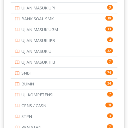
POLTEK SSN
7
UJIAN MASUK UPI
3
PTDI STTD
4
BANK SOAL SMK
10
SD
133
UJIAN MASUK UGM
13
SMA
146
UJIAN MASUK IPB
4
SMK
231
UJIAN MASUK UI
32
SMP
134
UJIAN MASUK ITB
7
STIP
2
SNBT
74
TNI
153
BUMN
34
TOEFL
345
UJI KOMPETENSI
7
UNIVERSITAS AIRLANGGA
15
CPNS / CASN
60
UNIVERSITAS ANDALAS
16
STPN
3
UNIVERSITAS BANGKA BELITUNG
15
PKN STAN
7