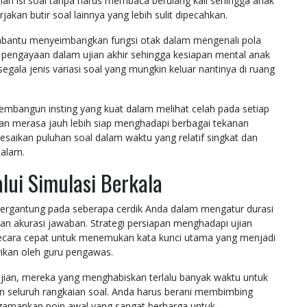
 isi soal tanpa harus membaca berulang kali sehingga anak
an butir soal lainnya yang lebih sulit dipecahkan.
antu menyeimbangkan fungsi otak dalam mengenali pola
 pengayaan dalam ujian akhir sehingga kesiapan mental anak
gala jenis variasi soal yang mungkin keluar nantinya di ruang
 membangun insting yang kuat dalam melihat celah pada setiap
kan merasa jauh lebih siap menghadapi berbagai tekanan
esaikan puluhan soal dalam waktu yang relatif singkat dan
dalam.
lui Simulasi Berkala
 bergantung pada seberapa cerdik Anda dalam mengatur durasi
n akurasi jawaban. Strategi persiapan menghadapi ujian
secara cepat untuk menemukan kata kunci utama yang menjadi
rikan oleh guru pengawas.
ujian, mereka yang menghabiskan terlalu banyak waktu untuk
kan seluruh rangkaian soal. Anda harus berani membimbing
amankan poin awal yang sangat berharga untuk