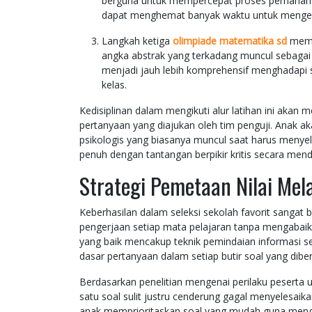
berguna untuk mempercepat proses pemahaman
dapat menghemat banyak waktu untuk mengerjak
Langkah ketiga
olimpiade matematika sd
memb
angka abstrak yang terkadang muncul sebagai
menjadi jauh lebih komprehensif menghadapi se
kelas.
Kedisiplinan dalam mengikuti alur latihan ini akan
pertanyaan yang diajukan oleh tim penguji. Anak a
psikologis yang biasanya muncul saat harus menyel
penuh dengan tantangan berpikir kritis secara men
Strategi Pemetaan Nilai Mela
Keberhasilan dalam seleksi sekolah favorit sangat
pengerjaan setiap mata pelajaran tanpa mengabaika
yang baik mencakup teknik pemindaian informasi 
dasar pertanyaan dalam setiap butir soal yang dibe
Berdasarkan penelitian mengenai perilaku peserta 
satu soal sulit justru cenderung gagal menyelesai
anak memprioritaskan soal yang mudah guna meng