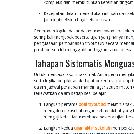
kompleks dan membutuhkan ketelitian tingkat t
Kecepatan dalam menentukan inti sari dari s
jauh lebih efisien bagi setiap siswa.
Penerapan logika dasar dalam menjawab soal akan
sering kali menjebak peserta ujian yang hanya men
penguasaan pembahasan tryout UN secara mendala
puluh persen lebih tinggi dibandingkan tanpa persi
Tahapan Sistematis Menguas
Untuk mencapai skor maksimal, Anda perlu mengikuti
serta logika berpikir anak dapat bekerja secara opt
dalam jadwal persiapan mandiri agar setiap mater
terlewatkan dalam setiap sesi belajar:
Langkah pertama
soal tryout sd
melatih anak 
mengidentifikasi hubungan sebab-akibat yang t
menguji ketelitian membaca peserta ujian terse
Langkah kedua
ujian akhir sekolah
memperkuat 