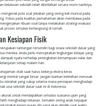
 kelulusan sekolah telah diterbitkan secara resmi nantinya.
mengenali pola soal jebakan yang sering kali muncul pada
njang. Fokus pada kualitas pemahaman akan membawa pada
mengerjakan ribuan soal tanpa melakukan strategi evaluasi
aat proses simulasi berlangsung di rumah.
an Kesiapan Fisik
erupakan tantangan tersendiri bagi siswa sekolah dasar yang
tua mereka. Anda perlu menciptakan lingkungan belajar yang
an dampak nyata terhadap peningkatan kemampuan nalar dan
elanjutan setiap malam hari.
ketajaman otak saat harus bekerja ekstra keras
rgi mental sangat besar. Jangan biarkan kelelahan merusak
u istirahat yang cukup selama masa persiapan menghadapi
ak usia sekolah dasar saat ini di Indonesia.
a akurat untuk mendapatkan simulasi suasana ujian yang
latih menghadapi tekanan. Semakin sering anak terpapar
gi tingkat kepercayaan diri yang akan dimiliki saat waktu