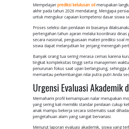
Mempelajari
prediksi kelulusan sd
merupakan langka
akhir pada tahun 2026 mendatang. Mengapa persiapan
untuk mengukur capaian kompetensi dasar siswa s
Proses seleksi dan penilaian ini biasanya dilaksana
pertengahan tahun ajaran melalui koordinasi dinas
secara nasional, penguasaan materi prediksi soal 
siswa dapat melanjutkan ke jenjang menengah per
Banyak orang tua sering merasa cemas karena kura
tingkat kompleksitas tinggi serta manajemen wakt
penurunan fokus saat ujian berlangsung, sehingga 
memantau perkembangan nilai putra-putri Anda sec
Urgensi Evaluasi Akademik 
Memahami profil kemampuan nalar merupakan modal
yang sering kali memiliki standar penilaian cuku
anak mampu bekerja secara sistematis saat dihada
pengetahuan alam yang sangat bervariasi.
Menurut laporan evaluasi akademik, siswa yang terb