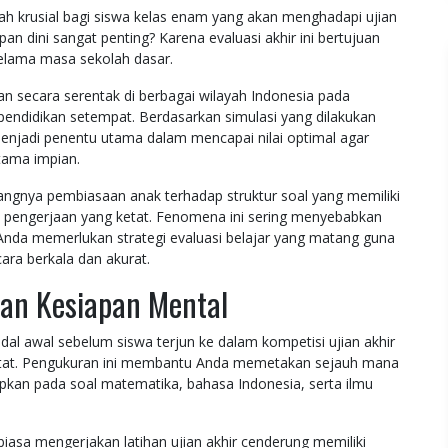
h krusial bagi siswa kelas enam yang akan menghadapi ujian
 dini sangat penting? Karena evaluasi akhir ini bertujuan
elama masa sekolah dasar.
kan secara serentak di berbagai wilayah Indonesia pada
 pendidikan setempat. Berdasarkan simulasi yang dilakukan
menjadi penentu utama dalam mencapai nilai optimal agar
tama impian.
ngnya pembiasaan anak terhadap struktur soal yang memiliki
u pengerjaan yang ketat. Fenomena ini sering menyebabkan
Anda memerlukan strategi evaluasi belajar yang matang guna
ara berkala dan akurat.
dan Kesiapan Mental
 awal sebelum siswa terjun ke dalam kompetisi ujian akhir
p ketat. Pengukuran ini membantu Anda memetakan sejauh mana
pkan pada soal matematika, bahasa Indonesia, serta ilmu
iasa mengerjakan latihan ujian akhir cenderung memiliki