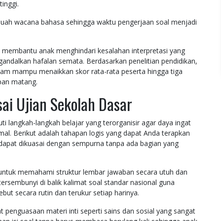
inggi.
ebuah wacana bahasa sehingga waktu pengerjaan soal menjadi
 membantu anak menghindari kesalahan interpretasi yang
gandalkan hafalan semata. Berdasarkan penelitian pendidikan,
m mampu menaikkan skor rata-rata peserta hingga tiga
apan matang.
ai Ujian Sekolah Dasar
 langkah-langkah belajar yang terorganisir agar daya ingat
imal. Berikut adalah tahapan logis yang dapat Anda terapkan
i dapat dikuasai dengan sempurna tanpa ada bagian yang
untuk memahami struktur lembar jawaban secara utuh dan
ersembunyi di balik kalimat soal standar nasional guna
but secara rutin dan terukur setiap harinya.
penguasaan materi inti seperti sains dan sosial yang sangat