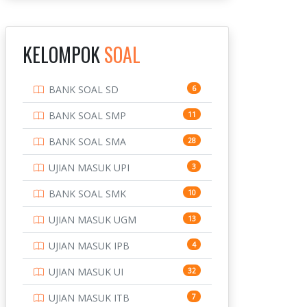
INSTITUT TEKNOLOGI
143
BANDUNG
KELOMPOK
SOAL
INSTITUT TEKNOLOGI
8
KALIMANTAN
BANK SOAL SD
6
INSTITUT TEKNOLOGI
10
SEPULUH NOVEMBER
BANK SOAL SMP
11
INSTITUT TEKNOLOGI
9
BANK SOAL SMA
28
SUMATERA
UJIAN MASUK UPI
3
IPDN / STPDN
148
BANK SOAL SMK
10
PENDIDIKAN
943
UJIAN MASUK UGM
13
PERBANKAN
3
UJIAN MASUK IPB
4
POLRI
169
UJIAN MASUK UI
32
POLTEK SSN
7
UJIAN MASUK ITB
7
PTDI STTD
4