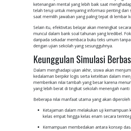
ketenangan mental yang lebih baik saat menghadapi t
telah teruji untuk menyaring informasi penting da
saat memilih jawaban yang paling tepat di lembar k
Selain itu, efektivitas belajar akan meningkat secar
muncul dalam bank soal tahunan yang kredibel. Foku
daripada sekadar membaca buku teks umum tanpa m
dengan ujian sekolah yang sesungguhnya.
Keunggulan Simulasi Berbasi
Dalam menghadapi ujian akhir, siswa akan menjumpa
kedalaman berpikir logis serta ketelitian dalam m
memberikan nilai tambah yang besar karena menun
yang lebih berat di tingkat sekolah menengah nanti s
Beberapa nilai manfaat utama yang akan diperoleh 
Ketajaman dalam melakukan uji kemampuan komp
kelas empat hingga kelas enam secara terinteg
Kemampuan membedakan antara konsep dasar d