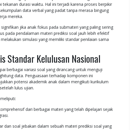
ekanan durasi waktu. Hal ini terjadi karena proses berpikir
ri sekumpulan data verbal yang padat tanpa merasa bingung
erja mereka.
a signifikan jika anak fokus pada submateri yang paling sering
s pada pendalaman materi prediksi soal jauh lebih efektif
elakukan simulasi yang memiliki standar penilaian sama
s Standar Kelulusan Nasional
i berbagai variasi soal yang dirancang untuk menguji
enghitung data. Penguasaan terhadap komponen ini
jukkan potensi akademik anak dalam mengikuti kurikulum
etelah lulus ujian.
meliputi:
rehensif dari berbagai materi yang telah dipelajari sejak
rasi.
an soal jebakan dalam sebuah materi prediksi soal yang