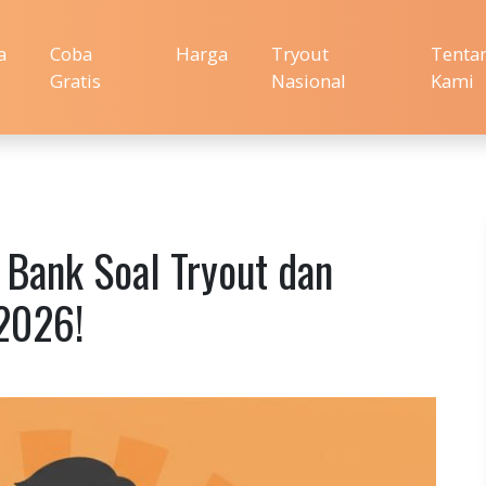
a
Coba
Harga
Tryout
Tenta
Gratis
Nasional
Kami
 Bank Soal Tryout dan
 2026!