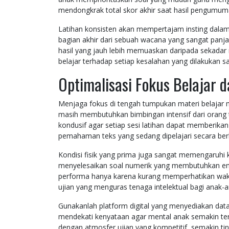
mendongkrak total skor akhir saat hasil pengumuman
Latihan konsisten akan mempertajam insting dalam 
bagian akhir dari sebuah wacana yang sangat pa
hasil yang jauh lebih memuaskan daripada sekadar 
belajar terhadap setiap kesalahan yang dilakukan s
Optimalisasi Fokus Belajar d
Menjaga fokus di tengah tumpukan materi belajar m
masih membutuhkan bimbingan intensif dari orang 
kondusif agar setiap sesi latihan dapat memberik
pemahaman teks yang sedang dipelajari secara berk
Kondisi fisik yang prima juga sangat memengaruhi 
menyelesaikan soal numerik yang membutuhkan ene
performa hanya karena kurang memperhatikan wakt
ujian yang menguras tenaga intelektual bagi anak-an
Gunakanlah platform digital yang menyediakan dat
mendekati kenyataan agar mental anak semakin ter
dengan atmosfer ujian yang kompetitif, semakin ting