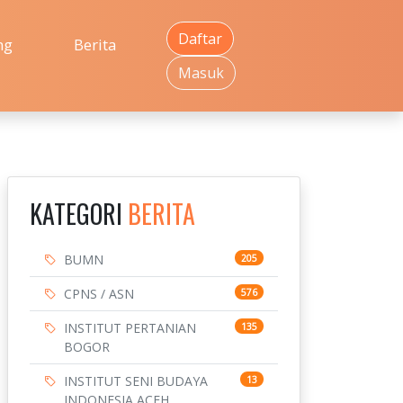
Daftar
ng
Berita
Masuk
KATEGORI
BERITA
BUMN
205
CPNS / ASN
576
INSTITUT PERTANIAN
135
BOGOR
INSTITUT SENI BUDAYA
13
INDONESIA ACEH