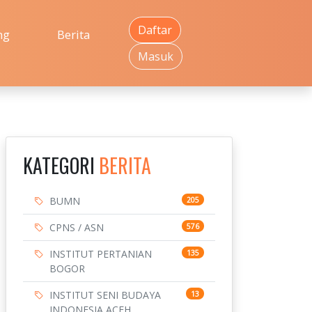
Daftar
ng
Berita
Masuk
KATEGORI
BERITA
BUMN
205
CPNS / ASN
576
INSTITUT PERTANIAN
135
BOGOR
INSTITUT SENI BUDAYA
13
INDONESIA ACEH