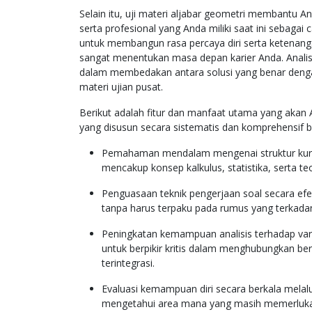
Selain itu, uji materi aljabar geometri membant
serta profesional yang Anda miliki saat ini sebaga
untuk membangun rasa percaya diri serta ketenang
sangat menentukan masa depan karier Anda. Analis
dalam membedakan antara solusi yang benar denga
materi ujian pusat.
Berikut adalah fitur dan manfaat utama yang akan 
yang disusun secara sistematis dan komprehensif b
Pemahaman mendalam mengenai struktur kuriku
mencakup konsep kalkulus, statistika, serta teo
Penguasaan teknik pengerjaan soal secara efe
tanpa harus terpaku pada rumus yang terkadang
Peningkatan kemampuan analisis terhadap vari
untuk berpikir kritis dalam menghubungkan b
terintegrasi.
Evaluasi kemampuan diri secara berkala melalu
mengetahui area mana yang masih memerlukan p