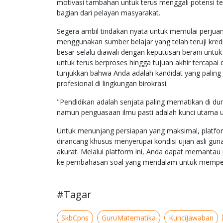
motivasi tambahan untuk terus menggali potensi t
bagian dari pelayan masyarakat.
Segera ambil tindakan nyata untuk memulai perjua
menggunakan sumber belajar yang telah teruji kredi
besar selalu diawali dengan keputusan berani untu
untuk terus berproses hingga tujuan akhir tercapai 
tunjukkan bahwa Anda adalah kandidat yang palin
profesional di lingkungan birokrasi.
"Pendidikan adalah senjata paling mematikan di d
namun penguasaan ilmu pasti adalah kunci utama u
Untuk menunjang persiapan yang maksimal, platfor
dirancang khusus menyerupai kondisi ujian asli g
akurat. Melalui platform ini, Anda dapat memanta
ke pembahasan soal yang mendalam untuk memper
#Tagar
SkbCpns
GuruMatematika
KunciJawaban