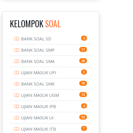
INSTITUT TEKNOLOGI
143
BANDUNG
KELOMPOK
SOAL
INSTITUT TEKNOLOGI
8
KALIMANTAN
BANK SOAL SD
6
INSTITUT TEKNOLOGI
10
SEPULUH NOVEMBER
BANK SOAL SMP
11
INSTITUT TEKNOLOGI
9
BANK SOAL SMA
28
SUMATERA
UJIAN MASUK UPI
3
IPDN / STPDN
148
BANK SOAL SMK
10
PENDIDIKAN
943
UJIAN MASUK UGM
13
PERBANKAN
3
UJIAN MASUK IPB
4
POLRI
169
UJIAN MASUK UI
32
POLTEK SSN
7
UJIAN MASUK ITB
7
PTDI STTD
4