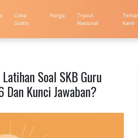
a
Coba
Harga
Tryout
Tenta
Gratis
Nasional
Kami
i Latihan Soal SKB Guru
 Dan Kunci Jawaban?