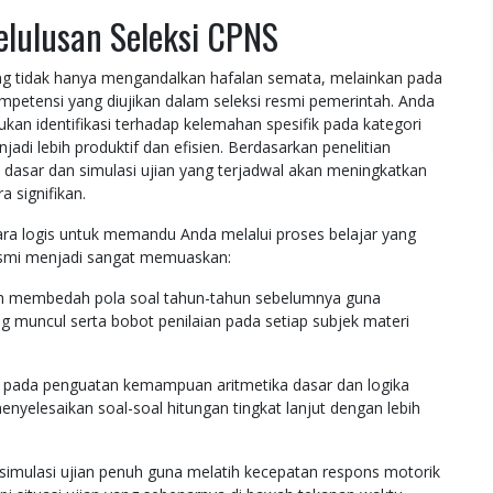
elulusan Seleksi CPNS
ng tidak hanya mengandalkan hafalan semata, melainkan pada
tensi yang diujikan dalam seleksi resmi pemerintah. Anda
an identifikasi terhadap kelemahan spesifik pada kategori
jadi lebih produktif dan efisien. Berdasarkan penelitian
i dasar dan simulasi ujian yang terjadwal akan meningkatkan
 signifikan.
cara logis untuk memandu Anda melalui proses belajar yang
 resmi menjadi sangat memuaskan:
h membedah pola soal tahun-tahun sebelumnya guna
g muncul serta bobot penilaian pada setiap subjek materi
 pada penguatan kemampuan aritmetika dasar dan logika
yelesaikan soal-soal hitungan tingkat lanjut dengan lebih
simulasi ujian penuh guna melatih kecepatan respons motorik