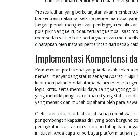
dan ketajaman berpikir Anda dalam menghadapi
Proses latihan yang berkelanjutan akan membentuk
konsentrasi maksimal selama pengerjaan soal yang 
Jangan pernah mengabaikan pentingnya melakukan t
pola pikir yang keliru tidak terulang kembali saa
membedah setiap butir pertanyaan akan memberika
diharapkan oleh instansi pemerintah dari setiap ca
Implementasi Kompetensi da
Kemampuan profesional yang Anda asah selama mas
berhasil menyandang status sebagai Aparatur Sipi
kuat merupakan modal utama dalam mencetak gene
logis, kritis, serta memiliki daya saing yang tinggi 
yang memiliki penguasaan materi yang stabil cend
yang menarik dan mudah dipahami oleh para siswa
Oleh karena itu, manfaatkanlah setiap menit waktu b
pengembangan kapasitas diri yang akan berguna se
peningkatan kualitas diri secara bertahap dan jang
ini sudah Anda capai di berbagai platform latihan. 