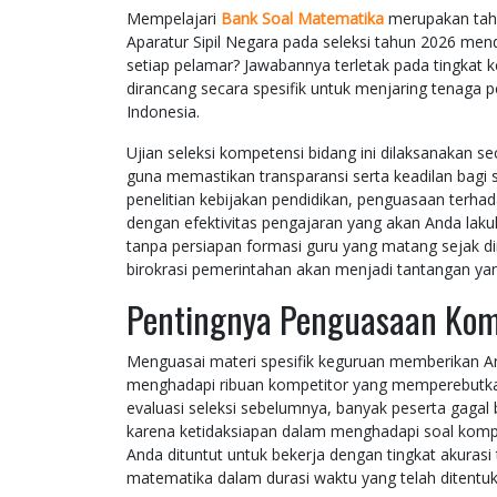
Mempelajari
Bank Soal Matematika
merupakan tahap
Aparatur Sipil Negara pada seleksi tahun 2026 men
setiap pelamar? Jawabannya terletak pada tingkat k
dirancang secara spesifik untuk menjaring tenaga pe
Indonesia.
Ujian seleksi kompetensi bidang ini dilaksanakan 
guna memastikan transparansi serta keadilan bagi s
penelitian kebijakan pendidikan, penguasaan terha
dengan efektivitas pengajaran yang akan Anda lak
tanpa persiapan formasi guru yang matang sejak d
birokrasi pemerintahan akan menjadi tantangan ya
Pentingnya Penguasaan Kom
Menguasai materi spesifik keguruan memberikan A
menghadapi ribuan kompetitor yang memperebutkan
evaluasi seleksi sebelumnya, banyak peserta gagal
karena ketidaksiapan dalam menghadapi soal kompet
Anda dituntut untuk bekerja dengan tingkat akuras
matematika dalam durasi waktu yang telah ditentuka