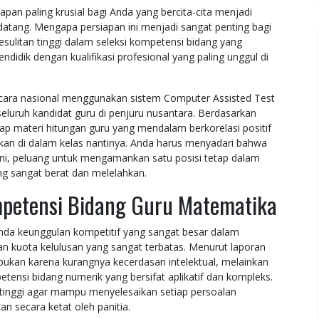
an paling krusial bagi Anda yang bercita-cita menjadi
datang. Mengapa persiapan ini menjadi sangat penting bagi
esulitan tinggi dalam seleksi kompetensi bidang yang
ndidik dengan kualifikasi profesional yang paling unggul di
secara nasional menggunakan sistem Computer Assisted Test
eluruh kandidat guru di penjuru nusantara. Berdasarkan
dap materi hitungan guru yang mendalam berkorelasi positif
ukan di dalam kelas nantinya. Anda harus menyadari bahwa
ini, peluang untuk mengamankan satu posisi tetap dalam
ng sangat berat dan melelahkan.
petensi Bidang Guru Matematika
nda keunggulan kompetitif yang sangat besar dalam
 kuota kelulusan yang sangat terbatas. Menurut laporan
 bukan karena kurangnya kecerdasan intelektual, melainkan
ensi bidang numerik yang bersifat aplikatif dan kompleks.
i tinggi agar mampu menyelesaikan setiap persoalan
n secara ketat oleh panitia.