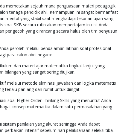
u Anda memetakan sejauh mana penguasaan materi pedagogik
i calon tenaga pendidik ahli. Kemampuan ini sangat bermanfaat
an mental yang stabil saat menghadapi tekanan ujian yang
is soal SKB secara rutin akan mempertajam intuisi Anda
n pengecoh yang dirancang secara halus oleh tim penyusun
Anda peroleh melalui pendalaman latihan soal profesional
agi para calon abdi negara:
lum dan materi ajar matematika tingkat lanjut yang
ri bilangan yang sangat sering diujikan.
ktif melalui metode eliminasi jawaban dan logika matematis
 terlalu panjang dan rumit untuk diingat.
asi soal Higher Order Thinking Skills yang menuntut Anda
erbagai konsep matematika dalam satu permasalahan yang
i sistem penilaian yang akurat sehingga Anda dapat
erbaikan intensif sebelum hari pelaksanaan seleksi tiba.