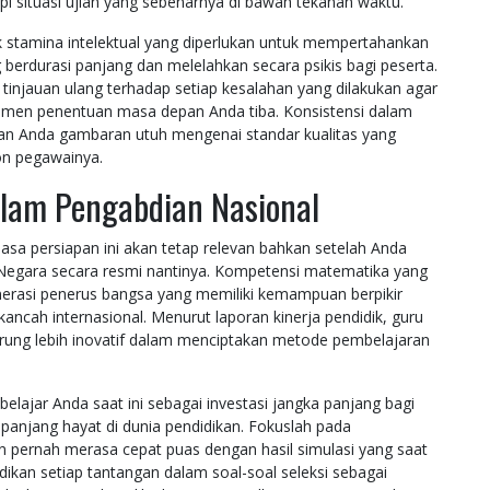
 situasi ujian yang sebenarnya di bawah tekanan waktu.
 stamina intelektual yang diperlukan untuk mempertahankan
berdurasi panjang dan melelahkan secara psikis bagi peserta.
injauan ulang terhadap setiap kesalahan yang dilakukan agar
t momen penentuan masa depan Anda tiba. Konsistensi dalam
n Anda gambaran utuh mengenai standar kualitas yang
lon pegawainya.
lam Pengabdian Nasional
a persiapan ini akan tetap relevan bahkan setelah Anda
l Negara secara resmi nantinya. Kompetensi matematika yang
rasi penerus bangsa yang memiliki kemampuan berpikir
di kancah internasional. Menurut laporan kinerja pendidik, guru
erung lebih inovatif dalam menciptakan metode pembelajaran
.
elajar Anda saat ini sebagai investasi jangka panjang bagi
panjang hayat di dunia pendidikan. Fokuslah pada
an pernah merasa cepat puas dengan hasil simulasi yang saat
Jadikan setiap tantangan dalam soal-soal seleksi sebagai