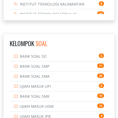
INSTITUT TEKNOLOGI KALIMANTAN
8
INSTITUT TEKNOLOGI SEPULUH
10
NOVEMBER
INSTITUT TEKNOLOGI SUMATERA
9
IPDN / STPDN
148
KELOMPOK
SOAL
PENDIDIKAN
943
BANK SOAL SD
6
PERBANKAN
3
BANK SOAL SMP
11
POLRI
169
BANK SOAL SMA
28
POLTEK SSN
7
UJIAN MASUK UPI
3
PTDI STTD
4
BANK SOAL SMK
10
SD
133
UJIAN MASUK UGM
13
SMA
146
UJIAN MASUK IPB
4