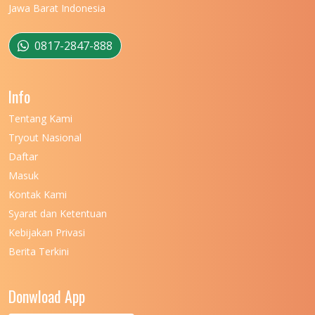
Jawa Barat Indonesia
UNIVERSITAS MULAWARMAN
12
UNIVERSITAS MUSAMUS
11
0817-2847-888
UNIVERSITAS NEGERI GANESHA
11
Info
UNIVERSITAS NEGERI GORONTALO
11
Tentang Kami
UNIVERSITAS NEGERI KHAIRUN
11
Tryout Nasional
UNIVERSITAS NEGERI MAKASSAR
11
Daftar
Masuk
UNIVERSITAS NEGERI MALANG
7
Kontak Kami
UNIVERSITAS NEGERI MANADO
7
Syarat dan Ketentuan
UNIVERSITAS NEGERI MEDAN
7
Kebijakan Privasi
Berita Terkini
UNIVERSITAS NEGERI PADANG
7
UNIVERSITAS NEGERI YOGYAKARTA
8
Donwload App
UNIVERSITAS NUSA CENDANA
7