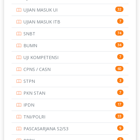
SMK
231
UJIAN MASUK UI
32
SMP
134
UJIAN MASUK ITB
7
STIP
2
SNBT
74
TNI
153
BUMN
34
TOEFL
345
UJI KOMPETENSI
7
UNIVERSITAS AIRLANGGA
15
CPNS / CASN
60
UNIVERSITAS ANDALAS
16
STPN
3
UNIVERSITAS BANGKA BELITUNG
15
PKN STAN
7
UNIVERSITAS BENGKULU
15
IPDN
17
UNIVERSITAS BORNEO TARAKAN
14
TNI/POLRI
33
UNIVERSITAS BRAWIJAYA
14
PASCASARJANA S2/S3
9
UNIVERSITAS CENDRAWASIH
14
7