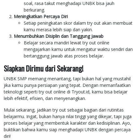
soal, rasa takut menghadapi UNBK bisa jauh
berkurang.
Meningkatkan Percaya Diri
Setiap peningkatan skor dalam try out akan membuat
kamu merasa lebih siap dan yakin.
Menumbuhkan Disiplin dan Tanggung Jawab
Belajar secara mandiri lewat try out online
mengajarkan kamu untuk mengatur waktu sendiri dan
bertanggung jawab atas proses belajar.
Siapkan Dirimu dari Sekarang!
UNBK SMP memang menantang, tapi bukan hal yang mustahil
jika kamu punya persiapan yang tepat. Dengan memanfaatkan
teknologi seperti try out online di Tryout.id, kamu bisa belajar
lebih efektif, efisien, dan menyenangkan.
Mulai sekarang, jadikan try out sebagai bagian dari rutinitas
belajarmu. Ingat, bukan hanya nilai tinggi yang dikejar, tapi juga
proses belajar yang membentuk karakter dan kedisiplinan. Ayo,
buktikan bahwa kamu siap menghadapi UNBK dengan percaya
diri!