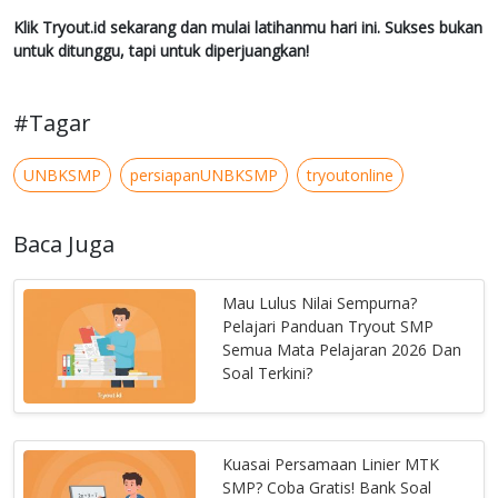
Klik Tryout.id sekarang dan mulai latihanmu hari ini. Sukses bukan
untuk ditunggu, tapi untuk diperjuangkan!
#Tagar
UNBKSMP
persiapanUNBKSMP
tryoutonline
Baca Juga
Mau Lulus Nilai Sempurna?
Pelajari Panduan Tryout SMP
Semua Mata Pelajaran 2026 Dan
Soal Terkini?
Kuasai Persamaan Linier MTK
SMP? Coba Gratis! Bank Soal