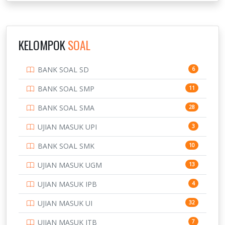
INSTITUT TEKNOLOGI SUMATERA
9
IPDN / STPDN
148
KELOMPOK
SOAL
PENDIDIKAN
943
BANK SOAL SD
6
PERBANKAN
3
BANK SOAL SMP
11
POLRI
169
BANK SOAL SMA
28
POLTEK SSN
7
UJIAN MASUK UPI
3
PTDI STTD
4
BANK SOAL SMK
10
SD
133
UJIAN MASUK UGM
13
SMA
146
UJIAN MASUK IPB
4
SMK
231
UJIAN MASUK UI
32
SMP
134
UJIAN MASUK ITB
7