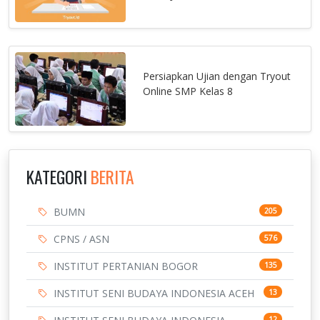
Persiapkan Ujian dengan Tryout
Online SMP Kelas 8
KATEGORI
BERITA
BUMN
205
CPNS / ASN
576
INSTITUT PERTANIAN BOGOR
135
INSTITUT SENI BUDAYA INDONESIA ACEH
13
12