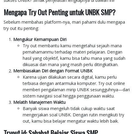
sukses UNBK? Simak penjelasan lengkapnya di bawah ini!
Mengapa Try Out Penting untuk UNBK SMP?
Sebelum membahas platform-nya, mari pahami dulu mengapa
try out itu penting:
Mengukur Kemampuan Diri
Try out membantu kamu mengetahui sejauh mana
pemahamanmu terhadap materi pelajaran. Dengan
hasil yang objektif, kamu bisa tahu mana yang sudah
dikuasai dan mana yang masih perlu ditingkatkan.
Membiasakan Diri dengan Format UNBK
Karena ujian dilakukan secara digital, kamu perlu
terbiasa dengan antarmuka komputer. Try out online
memberi pengalaman mirip UNBK sesungguhnya—dari
sistem navigasi soal hingga penggunaan waktu.
Melatih Manajemen Waktu
Banyak siswa mengeluh tidak cukup waktu saat
mengerjakan soal UNBK. Dengan rutin mengikuti try
out, kamu bisa belajar mengatur waktu lebih baik.
Tryout.id: Sahabat Belajar Siswa SMP