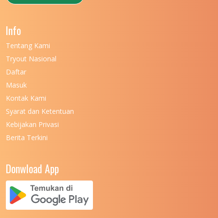
UNIVERSITAS NEGERI GANESHA
11
Info
UNIVERSITAS NEGERI GORONTALO
11
Tentang Kami
UNIVERSITAS NEGERI KHAIRUN
11
Tryout Nasional
UNIVERSITAS NEGERI MAKASSAR
11
Daftar
Masuk
UNIVERSITAS NEGERI MALANG
7
Kontak Kami
UNIVERSITAS NEGERI MANADO
7
Syarat dan Ketentuan
UNIVERSITAS NEGERI MEDAN
7
Kebijakan Privasi
Berita Terkini
UNIVERSITAS NEGERI PADANG
7
UNIVERSITAS NEGERI YOGYAKARTA
8
Donwload App
UNIVERSITAS NUSA CENDANA
7
UNIVERSITAS PADJADJARAN
11
UNIVERSITAS PALANGKARAYA
7