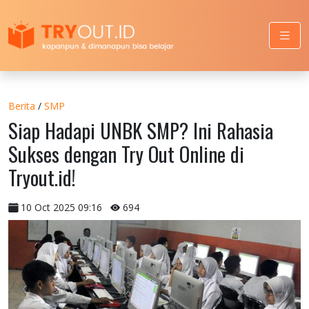
Berita
/
SMP
Siap Hadapi UNBK SMP? Ini Rahasia
Sukses dengan Try Out Online di
Tryout.id!
10 Oct 2025 09:16
694