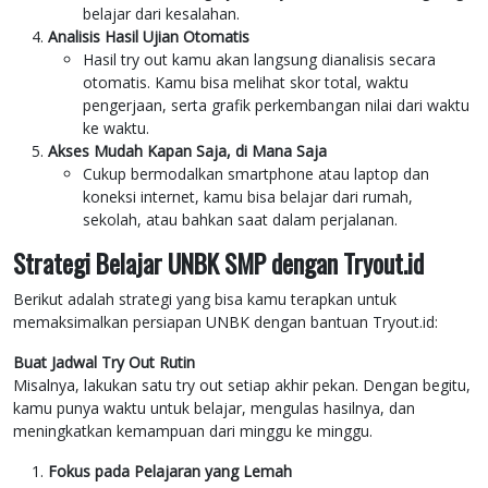
belajar dari kesalahan.
Analisis Hasil Ujian Otomatis
Hasil try out kamu akan langsung dianalisis secara
otomatis. Kamu bisa melihat skor total, waktu
pengerjaan, serta grafik perkembangan nilai dari waktu
ke waktu.
Akses Mudah Kapan Saja, di Mana Saja
Cukup bermodalkan smartphone atau laptop dan
koneksi internet, kamu bisa belajar dari rumah,
sekolah, atau bahkan saat dalam perjalanan.
Strategi Belajar UNBK SMP dengan Tryout.id
Berikut adalah strategi yang bisa kamu terapkan untuk
memaksimalkan persiapan UNBK dengan bantuan Tryout.id:
Buat Jadwal Try Out Rutin
Misalnya, lakukan satu try out setiap akhir pekan. Dengan begitu,
kamu punya waktu untuk belajar, mengulas hasilnya, dan
meningkatkan kemampuan dari minggu ke minggu.
Fokus pada Pelajaran yang Lemah