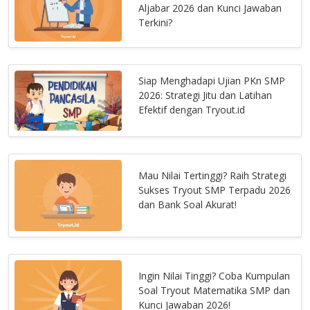
Aljabar 2026 dan Kunci Jawaban
Terkini?
Siap Menghadapi Ujian PKn SMP
2026: Strategi Jitu dan Latihan
Efektif dengan Tryout.id
Mau Nilai Tertinggi? Raih Strategi
Sukses Tryout SMP Terpadu 2026
dan Bank Soal Akurat!
Ingin Nilai Tinggi? Coba Kumpulan
Soal Tryout Matematika SMP dan
Kunci Jawaban 2026!