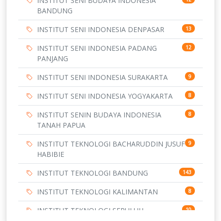
INSTITUT SENI BUDAYA INDONESIA
BANDUNG
INSTITUT SENI INDONESIA DENPASAR
13
INSTITUT SENI INDONESIA PADANG
12
PANJANG
INSTITUT SENI INDONESIA SURAKARTA
9
INSTITUT SENI INDONESIA YOGYAKARTA
8
INSTITUT SENIN BUDAYA INDONESIA
8
TANAH PAPUA
INSTITUT TEKNOLOGI BACHARUDDIN JUSUF
9
HABIBIE
INSTITUT TEKNOLOGI BANDUNG
143
INSTITUT TEKNOLOGI KALIMANTAN
8
INSTITUT TEKNOLOGI SEPULUH
10
NOVEMBER