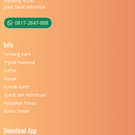
Bandung 40292
Jawa Barat Indonesia
UNIVERSITAS MULAWARMAN
12
UNIVERSITAS MUSAMUS
11
0817-2847-888
UNIVERSITAS NEGERI GANESHA
11
Info
UNIVERSITAS NEGERI GORONTALO
11
Tentang Kami
UNIVERSITAS NEGERI KHAIRUN
11
Tryout Nasional
UNIVERSITAS NEGERI MAKASSAR
11
Daftar
Masuk
UNIVERSITAS NEGERI MALANG
7
Kontak Kami
UNIVERSITAS NEGERI MANADO
7
Syarat dan Ketentuan
UNIVERSITAS NEGERI MEDAN
7
Kebijakan Privasi
Berita Terkini
UNIVERSITAS NEGERI PADANG
7
UNIVERSITAS NEGERI YOGYAKARTA
8
Donwload App