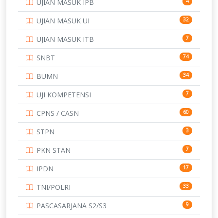
UJIAN MASUK IPB
4
SMK
231
UJIAN MASUK UI
32
SMP
134
UJIAN MASUK ITB
7
STIP
2
SNBT
74
TNI
153
BUMN
34
TOEFL
345
UJI KOMPETENSI
7
UNIVERSITAS AIRLANGGA
15
CPNS / CASN
60
UNIVERSITAS ANDALAS
16
STPN
3
UNIVERSITAS BANGKA BELITUNG
15
PKN STAN
7
UNIVERSITAS BENGKULU
15
IPDN
17
UNIVERSITAS BORNEO TARAKAN
14
TNI/POLRI
33
UNIVERSITAS BRAWIJAYA
14
PASCASARJANA S2/S3
9
UNIVERSITAS CENDRAWASIH
14