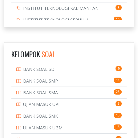
INSTITUT TEKNOLOGI KALIMANTAN
8
INSTITUT TEKNOLOGI SEPULUH
10
NOVEMBER
INSTITUT TEKNOLOGI SUMATERA
9
IPDN / STPDN
148
KELOMPOK
SOAL
PENDIDIKAN
943
BANK SOAL SD
6
PERBANKAN
3
BANK SOAL SMP
11
POLRI
169
BANK SOAL SMA
28
POLTEK SSN
7
UJIAN MASUK UPI
3
PTDI STTD
4
BANK SOAL SMK
10
SD
133
UJIAN MASUK UGM
13
SMA
146