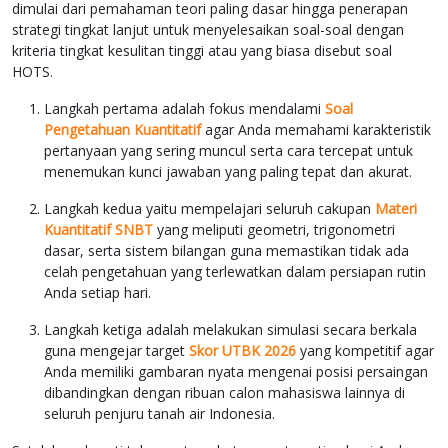
dimulai dari pemahaman teori paling dasar hingga penerapan
strategi tingkat lanjut untuk menyelesaikan soal-soal dengan
kriteria tingkat kesulitan tinggi atau yang biasa disebut soal
HOTS.
Langkah pertama adalah fokus mendalami
Soal
Pengetahuan Kuantitatif
agar Anda memahami karakteristik
pertanyaan yang sering muncul serta cara tercepat untuk
menemukan kunci jawaban yang paling tepat dan akurat.
Langkah kedua yaitu mempelajari seluruh cakupan
Materi
Kuantitatif SNBT
yang meliputi geometri, trigonometri
dasar, serta sistem bilangan guna memastikan tidak ada
celah pengetahuan yang terlewatkan dalam persiapan rutin
Anda setiap hari.
Langkah ketiga adalah melakukan simulasi secara berkala
guna mengejar target
Skor UTBK 2026
yang kompetitif agar
Anda memiliki gambaran nyata mengenai posisi persaingan
dibandingkan dengan ribuan calon mahasiswa lainnya di
seluruh penjuru tanah air Indonesia.