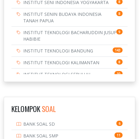
INSTITUT SENI INDONESIA YOGYAKARTA
8
INSTITUT SENIN BUDAYA INDONESIA
8
TANAH PAPUA
INSTITUT TEKNOLOGI BACHARUDDIN JUSUF
9
HABIBIE
INSTITUT TEKNOLOGI BANDUNG
143
INSTITUT TEKNOLOGI KALIMANTAN
8
INSTITUT TEKNOLOGI SEPULUH
10
NOVEMBER
INSTITUT TEKNOLOGI SUMATERA
9
IPDN / STPDN
148
KELOMPOK
SOAL
PENDIDIKAN
943
BANK SOAL SD
6
PERBANKAN
3
BANK SOAL SMP
11