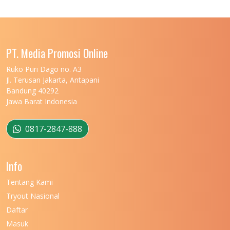
UNIVERSITAS LAMBUNG MANGKURAT
11
UNIVERSITAS LAMPUNG
11
UNIVERSITAS MALIKUSSALEH
11
PT. Media Promosi Online
UNIVERSITAS MARITIM RAJA ALI HAJI
11
Ruko Puri Dago no. A3
Jl. Terusan Jakarta, Antapani
UNIVERSITAS MATARAM
11
Bandung 40292
Jawa Barat Indonesia
UNIVERSITAS MULAWARMAN
12
UNIVERSITAS MUSAMUS
11
0817-2847-888
UNIVERSITAS NEGERI GANESHA
11
Info
UNIVERSITAS NEGERI GORONTALO
11
Tentang Kami
UNIVERSITAS NEGERI KHAIRUN
11
Tryout Nasional
UNIVERSITAS NEGERI MAKASSAR
11
Daftar
Masuk
UNIVERSITAS NEGERI MALANG
7