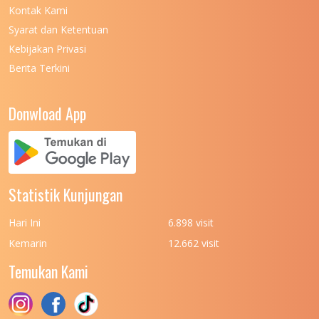
Kontak Kami
UNIVERSITAS NEGERI MANADO
7
Syarat dan Ketentuan
UNIVERSITAS NEGERI MEDAN
7
Kebijakan Privasi
Berita Terkini
UNIVERSITAS NEGERI PADANG
7
UNIVERSITAS NEGERI YOGYAKARTA
8
Donwload App
UNIVERSITAS NUSA CENDANA
7
UNIVERSITAS PADJADJARAN
11
UNIVERSITAS PALANGKARAYA
7
Statistik Kunjungan
UNIVERSITAS PATTIMURA
7
Hari Ini
6.898 visit
UNIVERSITAS PEMBANGUNAN NASIONAL
6
Kemarin
12.662 visit
(UPN) VETERAN JAKARTA
Temukan Kami
UNIVERSITAS PEMBANGUNAN NASIONAL
4
(UPN) VETERAN JAWA TIMUR
5