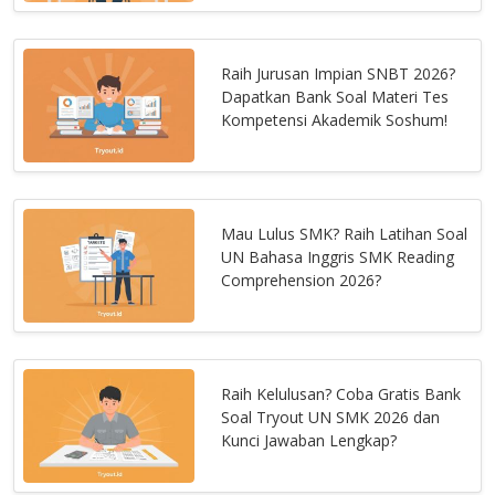
Raih Jurusan Impian SNBT 2026?
Dapatkan Bank Soal Materi Tes
Kompetensi Akademik Soshum!
Mau Lulus SMK? Raih Latihan Soal
UN Bahasa Inggris SMK Reading
Comprehension 2026?
Raih Kelulusan? Coba Gratis Bank
Soal Tryout UN SMK 2026 dan
Kunci Jawaban Lengkap?