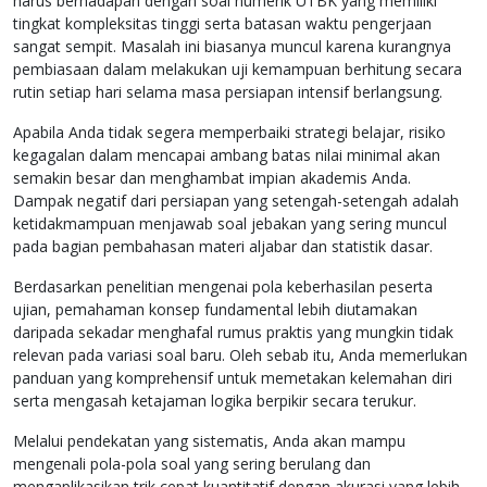
harus berhadapan dengan soal numerik UTBK yang memiliki
tingkat kompleksitas tinggi serta batasan waktu pengerjaan
sangat sempit. Masalah ini biasanya muncul karena kurangnya
pembiasaan dalam melakukan uji kemampuan berhitung secara
rutin setiap hari selama masa persiapan intensif berlangsung.
Apabila Anda tidak segera memperbaiki strategi belajar, risiko
kegagalan dalam mencapai ambang batas nilai minimal akan
semakin besar dan menghambat impian akademis Anda.
Dampak negatif dari persiapan yang setengah-setengah adalah
ketidakmampuan menjawab soal jebakan yang sering muncul
pada bagian pembahasan materi aljabar dan statistik dasar.
Berdasarkan penelitian mengenai pola keberhasilan peserta
ujian, pemahaman konsep fundamental lebih diutamakan
daripada sekadar menghafal rumus praktis yang mungkin tidak
relevan pada variasi soal baru. Oleh sebab itu, Anda memerlukan
panduan yang komprehensif untuk memetakan kelemahan diri
serta mengasah ketajaman logika berpikir secara terukur.
Melalui pendekatan yang sistematis, Anda akan mampu
mengenali pola-pola soal yang sering berulang dan
mengaplikasikan trik cepat kuantitatif dengan akurasi yang lebih