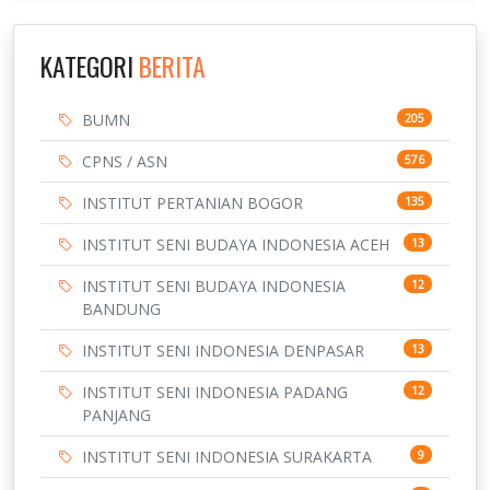
KATEGORI
BERITA
BUMN
205
CPNS / ASN
576
INSTITUT PERTANIAN BOGOR
135
INSTITUT SENI BUDAYA INDONESIA ACEH
13
INSTITUT SENI BUDAYA INDONESIA
12
BANDUNG
INSTITUT SENI INDONESIA DENPASAR
13
INSTITUT SENI INDONESIA PADANG
12
PANJANG
INSTITUT SENI INDONESIA SURAKARTA
9