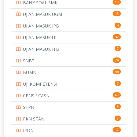
BANK SOAL SMK
10
SD
133
UJIAN MASUK UGM
13
SMA
146
UJIAN MASUK IPB
4
SMK
231
UJIAN MASUK UI
32
SMP
134
UJIAN MASUK ITB
7
STIP
2
SNBT
74
TNI
153
BUMN
34
TOEFL
345
UJI KOMPETENSI
7
UNIVERSITAS AIRLANGGA
15
CPNS / CASN
60
UNIVERSITAS ANDALAS
16
STPN
3
UNIVERSITAS BANGKA BELITUNG
15
PKN STAN
7
UNIVERSITAS BENGKULU
15
IPDN
17
UNIVERSITAS BORNEO TARAKAN
14