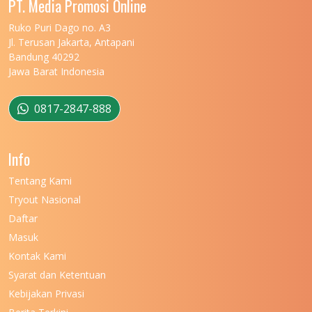
PT. Media Promosi Online
UNIVERSITAS MARITIM RAJA ALI HAJI
11
Ruko Puri Dago no. A3
Jl. Terusan Jakarta, Antapani
UNIVERSITAS MATARAM
11
Bandung 40292
Jawa Barat Indonesia
UNIVERSITAS MULAWARMAN
12
UNIVERSITAS MUSAMUS
11
0817-2847-888
UNIVERSITAS NEGERI GANESHA
11
Info
UNIVERSITAS NEGERI GORONTALO
11
Tentang Kami
UNIVERSITAS NEGERI KHAIRUN
11
Tryout Nasional
UNIVERSITAS NEGERI MAKASSAR
11
Daftar
Masuk
UNIVERSITAS NEGERI MALANG
7
Kontak Kami
UNIVERSITAS NEGERI MANADO
7
Syarat dan Ketentuan
UNIVERSITAS NEGERI MEDAN
7
Kebijakan Privasi