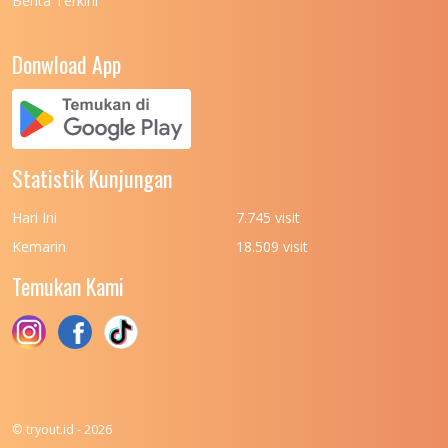
Berita Terkini
UNIVERSITAS NEGERI PADANG
7
UNIVERSITAS NEGERI YOGYAKARTA
8
Donwload App
UNIVERSITAS NUSA CENDANA
7
UNIVERSITAS PADJADJARAN
11
UNIVERSITAS PALANGKARAYA
7
Statistik Kunjungan
UNIVERSITAS PATTIMURA
7
Hari Ini
7.745 visit
UNIVERSITAS PEMBANGUNAN NASIONAL
6
Kemarin
18.509 visit
(UPN) VETERAN JAKARTA
Temukan Kami
UNIVERSITAS PEMBANGUNAN NASIONAL
4
(UPN) VETERAN JAWA TIMUR
UNIVERSITAS PEMBANGUNAN NASIONAL
5
(UPN) VETERAN YOGYAKARTA
UNIVERSITAS PENDIDIKAN INDONESIA
112
© tryout.id - 2026