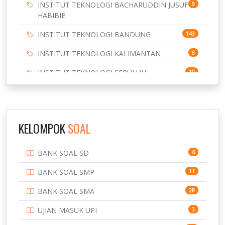
INSTITUT TEKNOLOGI BACHARUDDIN JUSUF
9
HABIBIE
INSTITUT TEKNOLOGI BANDUNG
143
INSTITUT TEKNOLOGI KALIMANTAN
8
INSTITUT TEKNOLOGI SEPULUH
10
NOVEMBER
INSTITUT TEKNOLOGI SUMATERA
9
IPDN / STPDN
148
KELOMPOK
SOAL
PENDIDIKAN
943
BANK SOAL SD
6
PERBANKAN
3
BANK SOAL SMP
11
POLRI
169
BANK SOAL SMA
28
POLTEK SSN
7
UJIAN MASUK UPI
3
PTDI STTD
4