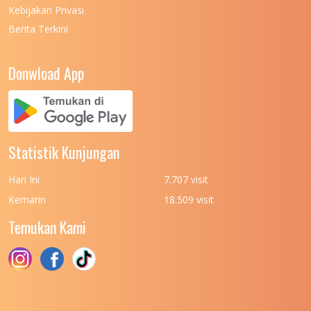
UNIVERSITAS NEGERI MEDAN
7
Kebijakan Privasi
Berita Terkini
UNIVERSITAS NEGERI PADANG
7
UNIVERSITAS NEGERI YOGYAKARTA
8
Donwload App
UNIVERSITAS NUSA CENDANA
7
UNIVERSITAS PADJADJARAN
11
UNIVERSITAS PALANGKARAYA
7
Statistik Kunjungan
UNIVERSITAS PATTIMURA
7
Hari Ini
7.707 visit
UNIVERSITAS PEMBANGUNAN NASIONAL
6
Kemarin
18.509 visit
(UPN) VETERAN JAKARTA
Temukan Kami
UNIVERSITAS PEMBANGUNAN NASIONAL
4
(UPN) VETERAN JAWA TIMUR
UNIVERSITAS PEMBANGUNAN NASIONAL
5
(UPN) VETERAN YOGYAKARTA