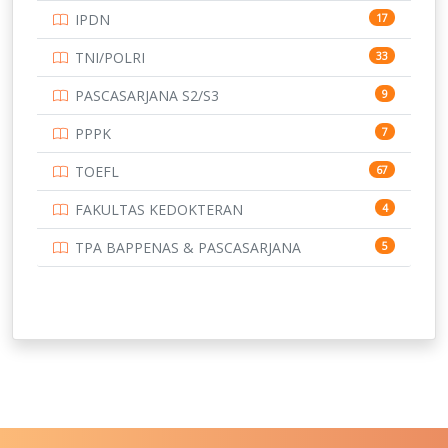
IPDN
17
UNIVERSITAS BORNEO TARAKAN
14
TNI/POLRI
33
UNIVERSITAS BRAWIJAYA
14
PASCASARJANA S2/S3
9
UNIVERSITAS CENDRAWASIH
14
PPPK
7
UNIVERSITAS DIPENOGORO
15
TOEFL
67
UNIVERSITAS GADJAH MADA
219
FAKULTAS KEDOKTERAN
4
UNIVERSITAS HALUOLEO
11
TPA BAPPENAS & PASCASARJANA
5
UNIVERSITAS INDONESIA
159
UNIVERSITAS JAMBI
13
UNIVERSITAS JEMBER
12
UNIVERSITAS JENDERAL SOEDIRMAN
11
UNIVERSITAS LAMBUNG MANGKURAT
11