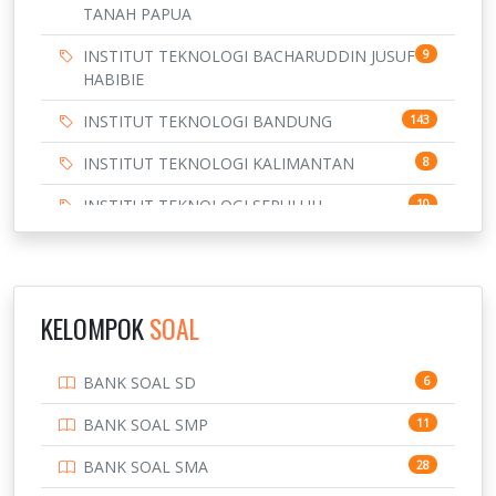
TANAH PAPUA
INSTITUT TEKNOLOGI BACHARUDDIN JUSUF
9
HABIBIE
INSTITUT TEKNOLOGI BANDUNG
143
INSTITUT TEKNOLOGI KALIMANTAN
8
INSTITUT TEKNOLOGI SEPULUH
10
NOVEMBER
INSTITUT TEKNOLOGI SUMATERA
9
IPDN / STPDN
148
KELOMPOK
SOAL
PENDIDIKAN
943
BANK SOAL SD
6
PERBANKAN
3
BANK SOAL SMP
11
POLRI
169
BANK SOAL SMA
28
POLTEK SSN
7