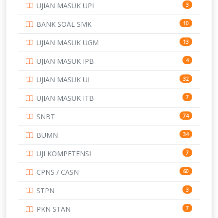
UJIAN MASUK UPI
3
PTDI STTD
4
BANK SOAL SMK
10
SD
133
UJIAN MASUK UGM
13
SMA
146
UJIAN MASUK IPB
4
SMK
231
UJIAN MASUK UI
32
SMP
134
UJIAN MASUK ITB
7
STIP
2
SNBT
74
TNI
153
BUMN
34
TOEFL
345
UJI KOMPETENSI
7
UNIVERSITAS AIRLANGGA
15
CPNS / CASN
60
UNIVERSITAS ANDALAS
16
STPN
3
UNIVERSITAS BANGKA BELITUNG
15
PKN STAN
7
UNIVERSITAS BENGKULU
15