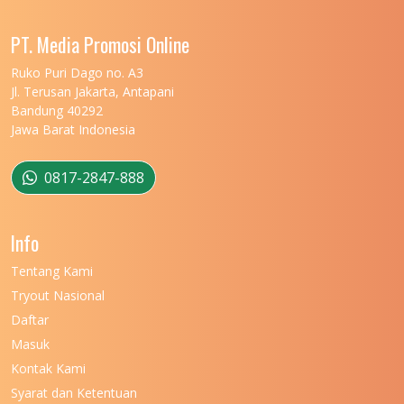
UNIVERSITAS LAMPUNG
11
UNIVERSITAS MALIKUSSALEH
11
PT. Media Promosi Online
UNIVERSITAS MARITIM RAJA ALI HAJI
11
Ruko Puri Dago no. A3
Jl. Terusan Jakarta, Antapani
UNIVERSITAS MATARAM
11
Bandung 40292
Jawa Barat Indonesia
UNIVERSITAS MULAWARMAN
12
UNIVERSITAS MUSAMUS
11
0817-2847-888
UNIVERSITAS NEGERI GANESHA
11
Info
UNIVERSITAS NEGERI GORONTALO
11
Tentang Kami
UNIVERSITAS NEGERI KHAIRUN
11
Tryout Nasional
UNIVERSITAS NEGERI MAKASSAR
11
Daftar
Masuk
UNIVERSITAS NEGERI MALANG
7
Kontak Kami
UNIVERSITAS NEGERI MANADO
7
Syarat dan Ketentuan