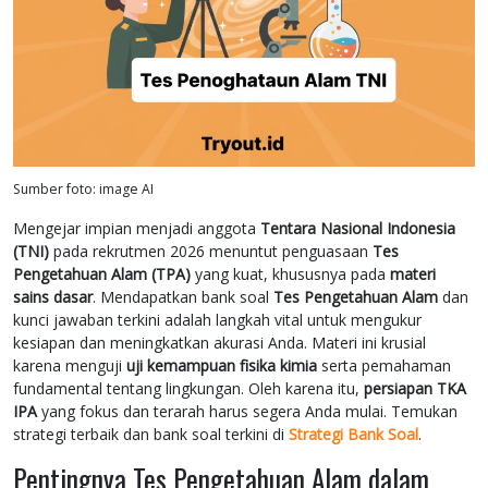
Sumber foto: image AI
Mengejar impian menjadi anggota
Tentara Nasional Indonesia
(TNI)
pada rekrutmen 2026 menuntut penguasaan
Tes
Pengetahuan Alam (TPA)
yang kuat, khususnya pada
materi
sains dasar
. Mendapatkan bank soal
Tes Pengetahuan Alam
dan
kunci jawaban terkini adalah langkah vital untuk mengukur
kesiapan dan meningkatkan akurasi Anda. Materi ini krusial
karena menguji
uji kemampuan fisika kimia
serta pemahaman
fundamental tentang lingkungan. Oleh karena itu,
persiapan TKA
IPA
yang fokus dan terarah harus segera Anda mulai. Temukan
strategi terbaik dan bank soal terkini di
Strategi Bank Soal
.
Pentingnya Tes Pengetahuan Alam dalam