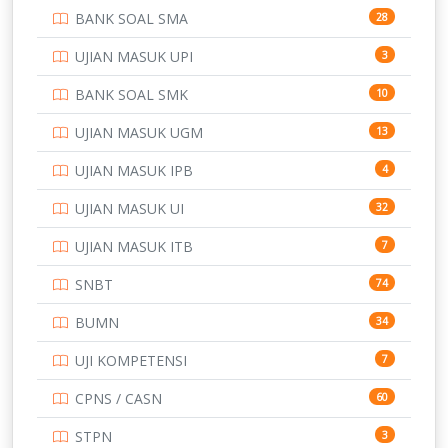
BANK SOAL SMA
28
POLTEK SSN
7
UJIAN MASUK UPI
3
PTDI STTD
4
BANK SOAL SMK
10
SD
133
UJIAN MASUK UGM
13
SMA
146
UJIAN MASUK IPB
4
SMK
231
UJIAN MASUK UI
32
SMP
134
UJIAN MASUK ITB
7
STIP
2
SNBT
74
TNI
153
BUMN
34
TOEFL
345
UJI KOMPETENSI
7
UNIVERSITAS AIRLANGGA
15
CPNS / CASN
60
UNIVERSITAS ANDALAS
16
STPN
3
15