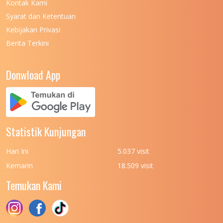
Kontak Kami
UNIVERSITAS NEGERI MANADO
7
Syarat dan Ketentuan
UNIVERSITAS NEGERI MEDAN
7
Kebijakan Privasi
Berita Terkini
UNIVERSITAS NEGERI PADANG
7
UNIVERSITAS NEGERI YOGYAKARTA
8
Donwload App
UNIVERSITAS NUSA CENDANA
7
UNIVERSITAS PADJADJARAN
11
UNIVERSITAS PALANGKARAYA
7
Statistik Kunjungan
UNIVERSITAS PATTIMURA
7
Hari Ini
5.037 visit
UNIVERSITAS PEMBANGUNAN NASIONAL
6
Kemarin
18.509 visit
(UPN) VETERAN JAKARTA
Temukan Kami
UNIVERSITAS PEMBANGUNAN NASIONAL
4
(UPN) VETERAN JAWA TIMUR
UNIVERSITAS PEMBANGUNAN NASIONAL
5