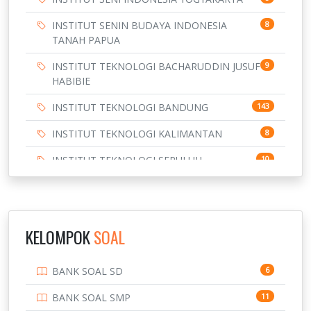
INSTITUT SENIN BUDAYA INDONESIA
8
TANAH PAPUA
INSTITUT TEKNOLOGI BACHARUDDIN JUSUF
9
HABIBIE
INSTITUT TEKNOLOGI BANDUNG
143
INSTITUT TEKNOLOGI KALIMANTAN
8
INSTITUT TEKNOLOGI SEPULUH
10
NOVEMBER
INSTITUT TEKNOLOGI SUMATERA
9
IPDN / STPDN
148
KELOMPOK
SOAL
PENDIDIKAN
943
BANK SOAL SD
6
PERBANKAN
3
BANK SOAL SMP
11
POLRI
169