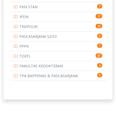
UNIVERSITAS BANGKA BELITUNG
PKN STAN
7
UNIVERSITAS BENGKULU
15
IPDN
17
UNIVERSITAS BORNEO TARAKAN
14
TNI/POLRI
33
UNIVERSITAS BRAWIJAYA
14
PASCASARJANA S2/S3
9
UNIVERSITAS CENDRAWASIH
14
PPPK
7
UNIVERSITAS DIPENOGORO
15
TOEFL
67
UNIVERSITAS GADJAH MADA
219
FAKULTAS KEDOKTERAN
4
UNIVERSITAS HALUOLEO
11
TPA BAPPENAS & PASCASARJANA
5
UNIVERSITAS INDONESIA
159
UNIVERSITAS JAMBI
13
UNIVERSITAS JEMBER
12
UNIVERSITAS JENDERAL SOEDIRMAN
11