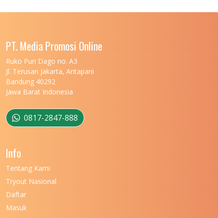
UNIVERSITAS LAMBUNG MANGKURAT
11
UNIVERSITAS LAMPUNG
11
UNIVERSITAS MALIKUSSALEH
11
PT. Media Promosi Online
UNIVERSITAS MARITIM RAJA ALI HAJI
11
Ruko Puri Dago no. A3
Jl. Terusan Jakarta, Antapani
UNIVERSITAS MATARAM
11
Bandung 40292
Jawa Barat Indonesia
UNIVERSITAS MULAWARMAN
12
UNIVERSITAS MUSAMUS
11
0817-2847-888
UNIVERSITAS NEGERI GANESHA
11
Info
UNIVERSITAS NEGERI GORONTALO
11
Tentang Kami
UNIVERSITAS NEGERI KHAIRUN
11
Tryout Nasional
UNIVERSITAS NEGERI MAKASSAR
11
Daftar
Masuk
UNIVERSITAS NEGERI MALANG
7