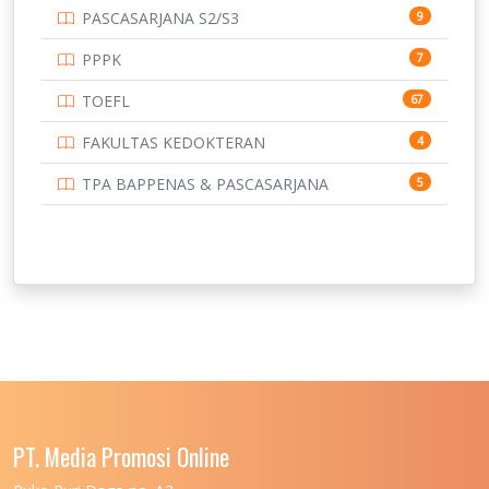
PASCASARJANA S2/S3
9
UNIVERSITAS CENDRAWASIH
14
PPPK
7
UNIVERSITAS DIPENOGORO
15
TOEFL
67
UNIVERSITAS GADJAH MADA
219
FAKULTAS KEDOKTERAN
4
UNIVERSITAS HALUOLEO
11
TPA BAPPENAS & PASCASARJANA
5
UNIVERSITAS INDONESIA
159
UNIVERSITAS JAMBI
13
UNIVERSITAS JEMBER
12
UNIVERSITAS JENDERAL SOEDIRMAN
11
UNIVERSITAS LAMBUNG MANGKURAT
11
UNIVERSITAS LAMPUNG
11
UNIVERSITAS MALIKUSSALEH
11
PT. Media Promosi Online
UNIVERSITAS MARITIM RAJA ALI HAJI
11