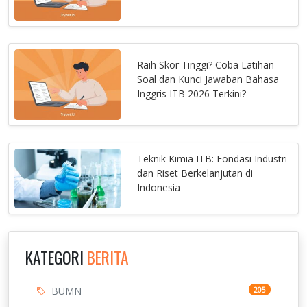
Raih Skor Tinggi? Coba Latihan
Soal dan Kunci Jawaban Bahasa
Inggris ITB 2026 Terkini?
Teknik Kimia ITB: Fondasi Industri
dan Riset Berkelanjutan di
Indonesia
KATEGORI
BERITA
BUMN
205