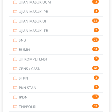
UJIAN MASUK UGM
13
SMA
146
UJIAN MASUK IPB
4
SMK
231
UJIAN MASUK UI
32
SMP
134
UJIAN MASUK ITB
7
STIP
2
SNBT
74
TNI
153
BUMN
34
TOEFL
345
UJI KOMPETENSI
7
UNIVERSITAS AIRLANGGA
15
CPNS / CASN
60
UNIVERSITAS ANDALAS
16
STPN
3
UNIVERSITAS BANGKA BELITUNG
15
PKN STAN
7
UNIVERSITAS BENGKULU
15
IPDN
17
UNIVERSITAS BORNEO TARAKAN
14
TNI/POLRI
33
UNIVERSITAS BRAWIJAYA
14