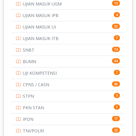
UJIAN MASUK UGM
13
SMA
146
UJIAN MASUK IPB
4
SMK
231
UJIAN MASUK UI
32
SMP
134
UJIAN MASUK ITB
7
STIP
2
SNBT
74
TNI
153
BUMN
34
TOEFL
345
UJI KOMPETENSI
7
UNIVERSITAS AIRLANGGA
15
CPNS / CASN
60
UNIVERSITAS ANDALAS
16
STPN
3
UNIVERSITAS BANGKA BELITUNG
15
PKN STAN
7
UNIVERSITAS BENGKULU
15
IPDN
17
UNIVERSITAS BORNEO TARAKAN
14
TNI/POLRI
33
UNIVERSITAS BRAWIJAYA
14