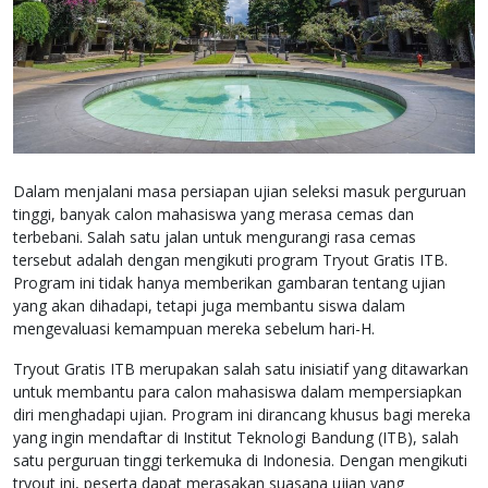
Dalam menjalani masa persiapan ujian seleksi masuk perguruan
tinggi, banyak calon mahasiswa yang merasa cemas dan
terbebani. Salah satu jalan untuk mengurangi rasa cemas
tersebut adalah dengan mengikuti program Tryout Gratis ITB.
Program ini tidak hanya memberikan gambaran tentang ujian
yang akan dihadapi, tetapi juga membantu siswa dalam
mengevaluasi kemampuan mereka sebelum hari-H.
Tryout Gratis ITB merupakan salah satu inisiatif yang ditawarkan
untuk membantu para calon mahasiswa dalam mempersiapkan
diri menghadapi ujian. Program ini dirancang khusus bagi mereka
yang ingin mendaftar di Institut Teknologi Bandung (ITB), salah
satu perguruan tinggi terkemuka di Indonesia. Dengan mengikuti
tryout ini, peserta dapat merasakan suasana ujian yang