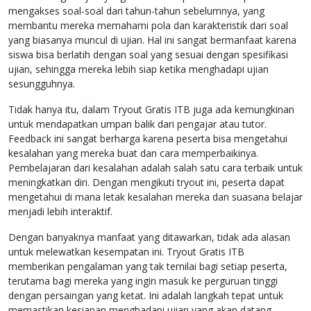
mengakses soal-soal dari tahun-tahun sebelumnya, yang
membantu mereka memahami pola dan karakteristik dari soal
yang biasanya muncul di ujian. Hal ini sangat bermanfaat karena
siswa bisa berlatih dengan soal yang sesuai dengan spesifikasi
ujian, sehingga mereka lebih siap ketika menghadapi ujian
sesungguhnya.
Tidak hanya itu, dalam Tryout Gratis ITB juga ada kemungkinan
untuk mendapatkan umpan balik dari pengajar atau tutor.
Feedback ini sangat berharga karena peserta bisa mengetahui
kesalahan yang mereka buat dan cara memperbaikinya.
Pembelajaran dari kesalahan adalah salah satu cara terbaik untuk
meningkatkan diri. Dengan mengikuti tryout ini, peserta dapat
mengetahui di mana letak kesalahan mereka dan suasana belajar
menjadi lebih interaktif.
Dengan banyaknya manfaat yang ditawarkan, tidak ada alasan
untuk melewatkan kesempatan ini. Tryout Gratis ITB
memberikan pengalaman yang tak ternilai bagi setiap peserta,
terutama bagi mereka yang ingin masuk ke perguruan tinggi
dengan persaingan yang ketat. Ini adalah langkah tepat untuk
memastikan kesiapan menghadapi ujian yang akan datang.