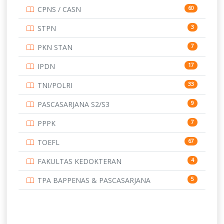
CPNS / CASN
60
UNIVERSITAS ANDALAS
16
STPN
3
UNIVERSITAS BANGKA BELITUNG
15
PKN STAN
7
UNIVERSITAS BENGKULU
15
IPDN
17
UNIVERSITAS BORNEO TARAKAN
14
TNI/POLRI
33
UNIVERSITAS BRAWIJAYA
14
PASCASARJANA S2/S3
9
UNIVERSITAS CENDRAWASIH
14
PPPK
7
UNIVERSITAS DIPENOGORO
15
TOEFL
67
UNIVERSITAS GADJAH MADA
219
FAKULTAS KEDOKTERAN
4
UNIVERSITAS HALUOLEO
11
TPA BAPPENAS & PASCASARJANA
5
UNIVERSITAS INDONESIA
134
UNIVERSITAS JAMBI
13
12