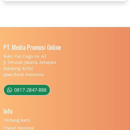
UNIVERSITAS JEMBER
UNIVERSITAS JENDERAL SOEDIRMAN
11
UNIVERSITAS LAMBUNG MANGKURAT
11
UNIVERSITAS LAMPUNG
11
UNIVERSITAS MALIKUSSALEH
11
PT. Media Promosi Online
UNIVERSITAS MARITIM RAJA ALI HAJI
11
Ruko Puri Dago no. A3
Jl. Terusan Jakarta, Antapani
UNIVERSITAS MATARAM
11
Bandung 40292
Jawa Barat Indonesia
UNIVERSITAS MULAWARMAN
12
UNIVERSITAS MUSAMUS
11
0817-2847-888
UNIVERSITAS NEGERI GANESHA
11
Info
UNIVERSITAS NEGERI GORONTALO
11
Tentang Kami
UNIVERSITAS NEGERI KHAIRUN
11
Tryout Nasional