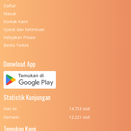
UNIVERSITAS NEGERI MAKASSAR
11
Daftar
Masuk
UNIVERSITAS NEGERI MALANG
7
Kontak Kami
UNIVERSITAS NEGERI MANADO
7
Syarat dan Ketentuan
UNIVERSITAS NEGERI MEDAN
7
Kebijakan Privasi
Berita Terkini
UNIVERSITAS NEGERI PADANG
7
UNIVERSITAS NEGERI YOGYAKARTA
8
Donwload App
UNIVERSITAS NUSA CENDANA
7
UNIVERSITAS PADJADJARAN
11
UNIVERSITAS PALANGKARAYA
7
Statistik Kunjungan
UNIVERSITAS PATTIMURA
7
Hari Ini
14.753 visit
UNIVERSITAS PEMBANGUNAN NASIONAL
6
Kemarin
12.221 visit
(UPN) VETERAN JAKARTA
Temukan Kami
4