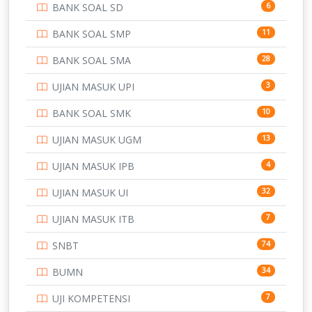
BANK SOAL SD
6
PERBANKAN
3
BANK SOAL SMP
11
POLRI
169
BANK SOAL SMA
28
POLTEK SSN
7
UJIAN MASUK UPI
3
PTDI STTD
4
BANK SOAL SMK
10
SD
133
UJIAN MASUK UGM
13
SMA
146
UJIAN MASUK IPB
4
SMK
231
UJIAN MASUK UI
32
SMP
134
UJIAN MASUK ITB
7
STIP
2
SNBT
74
TNI
153
BUMN
34
TOEFL
345
UJI KOMPETENSI
7
UNIVERSITAS AIRLANGGA
15